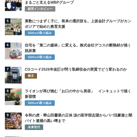
まるごと支えるWBPグループ
経営インタビュー
5
算数につまずく子に、将来の選択肢を。上坂会計グループがカン
ボジアで始めた教育支援
SDGsの取り組み
6
住宅を「第二の森林」に変える。株式会社デコスの断熱材が描く
脱炭素
SDGsの取り組み
7
CGコード2026年改訂が問う取締役会の実質でどう変わるのか
株主
8
ライオンが再び挑む「お口の中から美容」 インキュットで描く
新習慣
SDGsの取り組み
9
令和の虎・華山田馨菜の正体 涙の医学部志望からパパ活豪遊と闇
バイト逮捕の黒い噂まで
未来世代