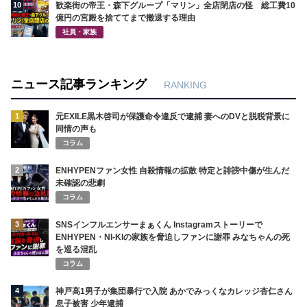
10
歓楽街の帝王・森下グループ「マリン」全店閉店の怪 総工費10
億円の宮殿を捨ててまで撤退する理由
社員・家族
ニュース記事ランキング
RANKING
1
元EXILE黒木啓司が保護命令違反で逮捕 妻へのDVと脱税背景に
同情の声も
コラム
2
ENHYPENファン女性 自殺情報の拡散 特定と誹謗中傷が生んだ
未確認の悲劇
コラム
3
SNSインフルエンサーまぁくん Instagramストーリーで
ENHYPEN・NI-KIの家族を脅迫しファンに謝罪 みなちゃんの死
を巡る混乱
コラム
4
神戸高1男子が集団暴行で入院 あかでみっくなカレッジ杏仁さん
息子被害 少年逮捕