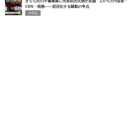
10
きらら氏の不倫暴露に河原由次氏側が反論 2,575万円送金・
CBN・税務――泥沼化する騒動の争点
コラム