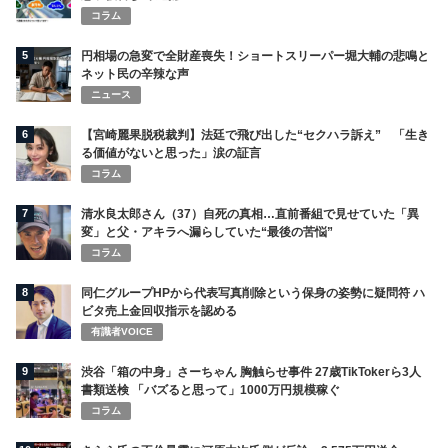
コラム
5
円相場の急変で全財産喪失！ショートスリーパー堀大輔の悲鳴と
ネット民の辛辣な声
ニュース
6
【宮崎麗果脱税裁判】法廷で飛び出した“セクハラ訴え” 「生き
る価値がないと思った」涙の証言
コラム
7
清水良太郎さん（37）自死の真相…直前番組で見せていた「異
変」と父・アキラへ漏らしていた“最後の苦悩”
コラム
8
同仁グループHPから代表写真削除という保身の姿勢に疑問符 ハ
ビタ売上金回収指示を認める
有識者VOICE
9
渋谷「箱の中身」さーちゃん 胸触らせ事件 27歳TikTokerら3人
書類送検 「バズると思って」1000万円規模稼ぐ
コラム