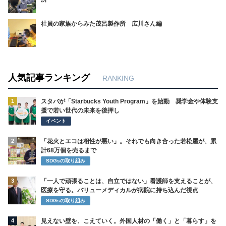
社員の家族からみた茂呂製作所 広川さん編
人気記事ランキング
RANKING
1
スタバが「Starbucks Youth Program」を始動 奨学金や体験支
援で若い世代の未来を後押し
イベント
2
「花火とエコは相性が悪い」。それでも向き合った若松屋が、累
計68万個を売るまで
SDGsの取り組み
3
「一人で頑張ることは、自立ではない」看護師を支えることが、
医療を守る。バリューメディカルが病院に持ち込んだ視点
SDGsの取り組み
4
見えない壁を、こえていく。外国人材の「働く」と「暮らす」を