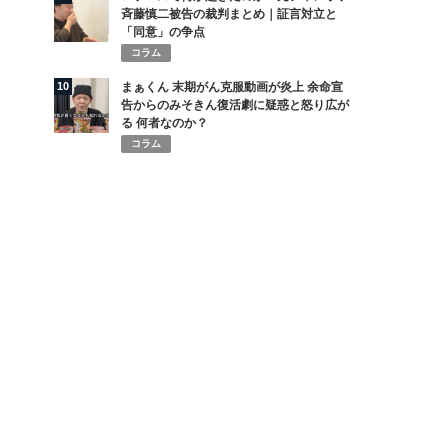
斉藤慎二被告の裁判まとめ｜証言対立と
「同意」の争点
コラム
10
まぁくん 末期がん克服動画が炎上 余命宣
告からのみそきん復活劇に疑惑と怒り広が
る 何者なのか？
コラム