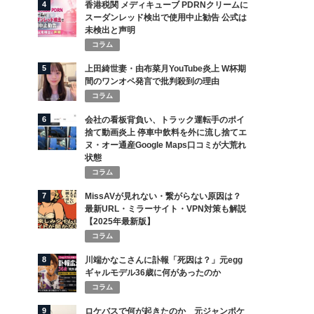
4
香港税関 メディキューブ PDRNクリームに
スーダンレッド検出で使用中止勧告 公式は
未検出と声明
コラム
5
上田綺世妻・由布菜月YouTube炎上 W杯期
間のワンオペ発言で批判殺到の理由
コラム
6
会社の看板背負い、トラック運転手のポイ
捨て動画炎上 停車中飲料を外に流し捨てエ
ヌ・オー通産Google Maps口コミが大荒れ
状態
コラム
7
MissAVが見れない・繋がらない原因は？
最新URL・ミラーサイト・VPN対策も解説
【2025年最新版】
コラム
8
川端かなこさんに訃報「死因は？」元egg
ギャルモデル36歳に何があったのか
コラム
9
ロケバスで何が起きたのか 元ジャンポケ