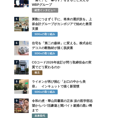
「働く」と「暮らす」をまるごと支える
WBPグループ
経営インタビュー
5
算数につまずく子に、将来の選択肢を。上
坂会計グループがカンボジアで始めた教育
支援
SDGsの取り組み
6
住宅を「第二の森林」に変える。株式会社
デコスの断熱材が描く脱炭素
SDGsの取り組み
7
CGコード2026年改訂が問う取締役会の実
質でどう変わるのか
株主
8
ライオンが再び挑む「お口の中から美
容」 インキュットで描く新習慣
SDGsの取り組み
9
令和の虎・華山田馨菜の正体 涙の医学部志
望からパパ活豪遊と闇バイト逮捕の黒い噂
まで
未来世代