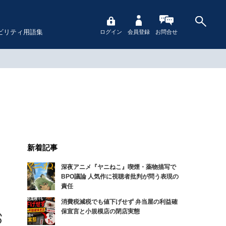
ビリティ用語集
ログイン
会員登録
お問合せ
新着記事
深夜アニメ『ヤニねこ』喫煙・薬物描写で
BPO議論 人気作に視聴者批判が問う表現の
責任
消費税減税でも値下げせず 弁当屋の利益確
保宣言と小規模店の閉店実態