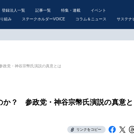
登録法人一覧
記事一覧
特集・連載
イベント
り組み
ステークホルダーVOICE
コラム＆ニュース
サステナ
参政党・神谷宗幣氏演説の真意とは
のか？ 参政党・神谷宗幣氏演説の真意と
リンクをコピー