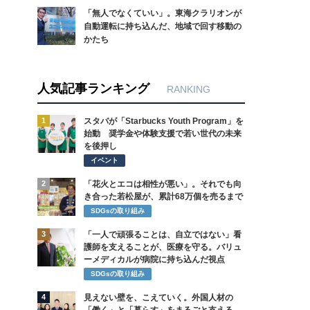
「無人でなくていい」。東海クラリオンが
自動運転に持ち込んだ、地域で回す移動の
かたち
人気記事ランキング
RANKING
1
スタバが「Starbucks Youth Program」を
始動 奨学金や体験支援で若い世代の未来
を後押し
イベント
2
「花火とエコは相性が悪い」。それでも向
き合った若松屋が、累計68万個を売るまで
SDGsの取り組み
3
「一人で頑張ることは、自立ではない」看
護師を支えることが、医療を守る。バリュ
ーメディカルが病院に持ち込んだ視点
SDGsの取り組み
4
見えない壁を、こえていく。外国人材の