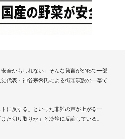
安全かもしれない」そんな発言がSNSで一部
政党代表・神谷宗幣氏による街頭演説の一幕で
ストに反する」といった非難の声が上がる一
「また切り取りか」と冷静に反論している。