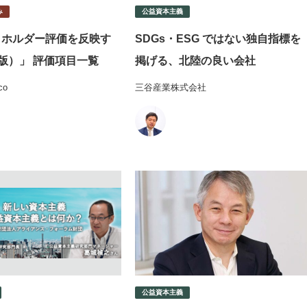
み
公益資本主義
クホルダー評価を反映す
SDGs・ESG ではない独自指標を
版）」 評価項目一覧
掲げる、北陸の良い会社
co
三谷産業株式会社
公益資本主義