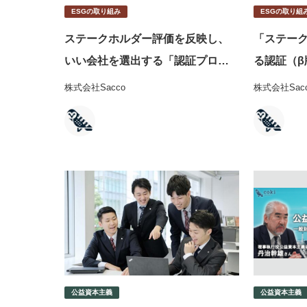
ESGの取り組み
ESGの取り組
ステークホルダー評価を反映し、
「ステー
いい会社を選出する「認証プロジ
る認証（β
ェクト（β版）」をスタート。PoC
株式会社Sacco
株式会社Sac
参加企業を募集
公益資本主義
公益資本主義