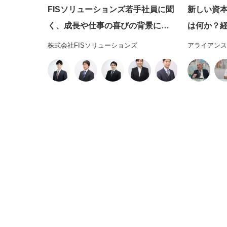
FISソリューションズ若手社員に聞
新しい資
く、成長や仕事の喜びの背景にあ
は何か？
る「公益資本主義」の実践
自ら掴み取る実
株式会社FISソリューションズ
アライアンス
人アライ