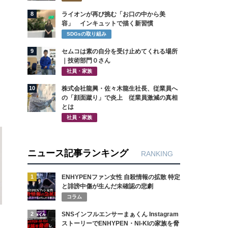
8
ライオンが再び挑む「お口の中から美
容」 インキュットで描く新習慣
SDGsの取り組み
9
セムコは素の自分を受け止めてくれる場所
｜技術部門０さん
社員・家族
10
株式会社龍興・佐々木龍生社長、従業員へ
の「顔面蹴り」で炎上 従業員激減の真相
とは
社員・家族
ニュース記事ランキング
RANKING
1
ENHYPENファン女性 自殺情報の拡散 特定
と誹謗中傷が生んだ未確認の悲劇
コラム
2
SNSインフルエンサーまぁくん Instagram
ストーリーでENHYPEN・NI-KIの家族を脅