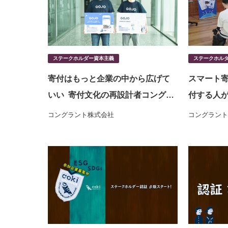
ステークホルダー資本主義
ステークホル
寄付はもっと企業の中から広げて
スマート寄
いい 寄付文化の再設計者コングラ
付する人が
ントのGOJOが描く、企業価値向上
ラントが挑
コングラント株式会社
コングラント
につながる「従業員寄付」の新常
識