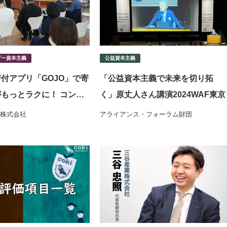
ダー資本主義
公益資本主義
付アプリ「GOJO」で寄
「公益資本主義で未来を切り拓
もっとラクに！ コング
く」原丈人さん講演2024WAF東京
む“寄付体験の再設計”
株式会社
アライアンス・フォーラム財団