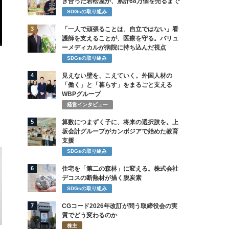
き合った若松屋が、累計68万個を売るまで
SDGsの取り組み
3
「一人で頑張ることは、自立ではない」看
護師を支えることが、医療を守る。バリュ
ーメディカルが病院に持ち込んだ視点
SDGsの取り組み
4
見えない壁を、こえていく。外国人材の
「働く」と「暮らす」をまるごと支える
WBPグループ
経営インタビュー
5
算数につまずく子に、将来の選択肢を。上
坂会計グループがカンボジアで始めた教育
支援
SDGsの取り組み
6
住宅を「第二の森林」に変える。株式会社
デコスの断熱材が描く脱炭素
SDGsの取り組み
7
CGコード2026年改訂が問う取締役会の実
質でどう変わるのか
株主