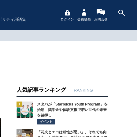
ビリティ用語集
ログイン
会員登録
お問合せ
人気記事ランキング
RANKING
1
スタバが「Starbucks Youth Program」を
始動 奨学金や体験支援で若い世代の未来
を後押し
イベント
2
「花火とエコは相性が悪い」。それでも向