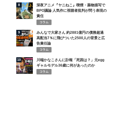
8
深夜アニメ『ヤニねこ』喫煙・薬物描写で
BPO議論 人気作に視聴者批判が問う表現の
責任
コラム
9
みんなで大家さん 約2881億円の債務超過
高配当7％に飛びついた2500人の背景と広
告責任論
コラム
10
川端かなこさんに訃報「死因は？」元egg
ギャルモデル36歳に何があったのか
コラム