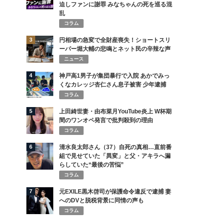
迫しファンに謝罪 みなちゃんの死を巡る混
乱
コラム
3
円相場の急変で全財産喪失！ショートスリ
ーパー堀大輔の悲鳴とネット民の辛辣な声
ニュース
4
神戸高1男子が集団暴行で入院 あかでみっ
くなカレッジ杏仁さん息子被害 少年逮捕
コラム
5
上田綺世妻・由布菜月YouTube炎上 W杯期
間のワンオペ発言で批判殺到の理由
コラム
6
清水良太郎さん（37）自死の真相…直前番
組で見せていた「異変」と父・アキラへ漏
らしていた“最後の苦悩”
コラム
7
元EXILE黒木啓司が保護命令違反で逮捕 妻
へのDVと脱税背景に同情の声も
コラム