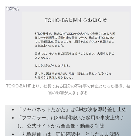
TOKIO-BA HPより。社長である国分の不祥事で休止となった模様。被
害の影響が大きすぎる
「ジャパネットたかた」はCM放映を即時差し止め
「フマキラー」は29年間続いた起用を事実上終了
し、公式サイトから全画像・動画を削除
「丸亀製麺」は「詳細確認中」としたまま沈黙