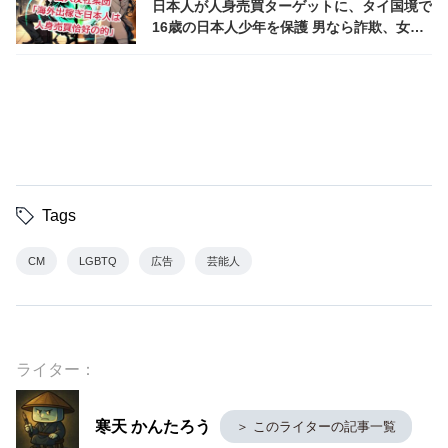
日本人が人身売買ターゲットに、タイ国境で
16歳の日本人少年を保護 男なら詐欺、女な
ら風俗の実態
Tags
CM
LGBTQ
広告
芸能人
ライター：
寒天 かんたろう
＞ このライターの記事一覧