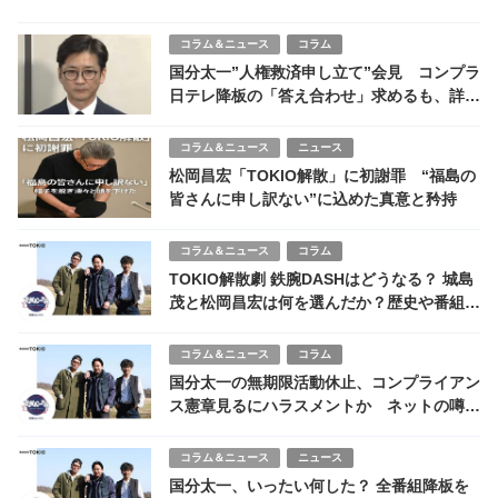
コラム＆ニュース
コラム
国分太一”人権救済申し立て”会見 コンプラ
日テレ降板の「答え合わせ」求めるも、詳細
は未だ非公表
コラム＆ニュース
ニュース
松岡昌宏「TOKIO解散」に初謝罪 “福島の
皆さんに申し訳ない”に込めた真意と矜持
コラム＆ニュース
コラム
TOKIO解散劇 鉄腕DASHはどうなる？ 城島
茂と松岡昌宏は何を選んだか？歴史や番組を
振り返る
コラム＆ニュース
コラム
国分太一の無期限活動休止、コンプライアン
ス憲章見るにハラスメントか ネットの噂と
日テレの自己保身クソ会見
コラム＆ニュース
ニュース
国分太一、いったい何した？ 全番組降板を