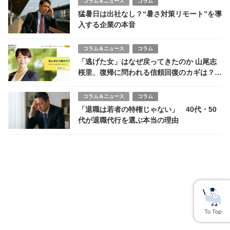
コラム＆ニュース
コラム
猛暑日は出社なし？“暑さ対策リモート”を導
入する企業の本音
コラム＆ニュース
コラム
「逃げた女」はなぜ戻ってきたのか 山尾志
桜里、復帰に問われる信頼回復のカギは？
国民民主党不倫容認政党の批判
コラム＆ニュース
コラム
「退職は若者の特権じゃない」 40代・50
代が退職代行を選ぶ本当の理由