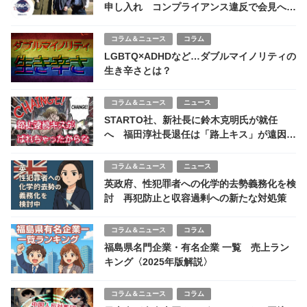
申し入れ コンプライアンス違反で会見へ
株式会社TOKIOクビの噂も
コラム＆ニュース
コラム
LGBTQ×ADHDなど…ダブルマイノリティの
生き辛さとは？
コラム＆ニュース
ニュース
STARTO社、新社長に鈴木克明氏が就任
へ 福田淳社長退任は「路上キス」が遠因の
噂
コラム＆ニュース
ニュース
英政府、性犯罪者への化学的去勢義務化を検
討 再犯防止と収容過剰への新たな対処策
コラム＆ニュース
コラム
福島県名門企業・有名企業 一覧 売上ラン
キング〈2025年版解説〉
コラム＆ニュース
コラム