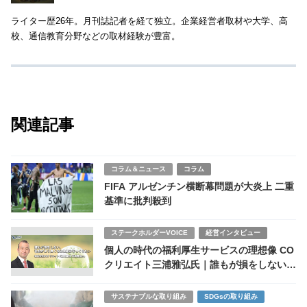
ライター歴26年。月刊誌記者を経て独立。企業経営者取材や大学、高
校、通信教育分野などの取材経験が豊富。
関連記事
コラム＆ニュース
コラム
FIFA アルゼンチン横断幕問題が大炎上 二重
基準に批判殺到
ステークホルダーVOICE
経営インタビュー
個人の時代の福利厚生サービスの理想像 CO
クリエイト三浦雅弘氏｜誰もが損をしない社
会をつくりたい
サステナブルな取り組み
SDGsの取り組み