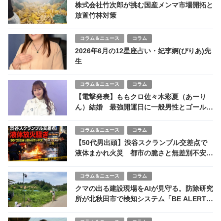
株式会社竹次郎が挑む国産メンマ市場開拓と
放置竹林対策
コラム＆ニュース
コラム
2026年6月の12星座占い・妃李婀(ぴりあ)先
生
コラム＆ニュース
コラム
【電撃発表】ももクロ佐々木彩夏（あーり
ん）結婚 最強開運日に一般男性とゴールイ
ン 祝福コメント殺到
コラム＆ニュース
コラム
【50代男出頭】渋谷スクランブル交差点で
液体まかれ火災 都市の脆さと無差別不安が
浮き彫りに
コラム＆ニュース
コラム
クマの出る建設現場をAIが見守る。防除研究
所が北秋田市で検知システム「BE ALERT」
を導入