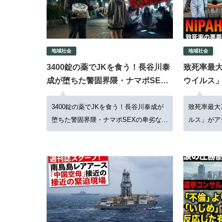
地域社会
地域社会
3400錠の薬でJKを食う！長谷川泰
致死率最大
成が堕ちた警固界隈・ナマポSEX
ウイルス」
の卑劣な手口
感染でパ
3400錠の薬でJKを食う！長谷川泰成が
致死率最大
堕ちた警固界隈・ナマポSEXの卑劣な手
ルス」がア
口
ンデミック