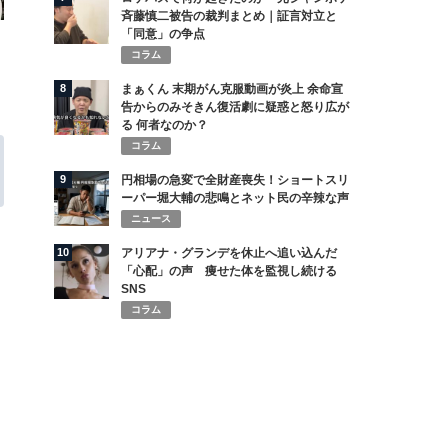
斉藤慎二被告の裁判まとめ｜証言対立と
「同意」の争点
コラム
8
まぁくん 末期がん克服動画が炎上 余命宣
告からのみそきん復活劇に疑惑と怒り広が
る 何者なのか？
コラム
9
円相場の急変で全財産喪失！ショートスリ
ーパー堀大輔の悲鳴とネット民の辛辣な声
ニュース
10
アリアナ・グランデを休止へ追い込んだ
「心配」の声 痩せた体を監視し続ける
SNS
コラム