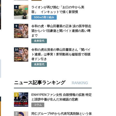
8
ライオンが再び挑む「お口の中から美
容」 インキュットで描く新習慣
SDGsの取り組み
9
令和の虎・華山田馨菜の正体 涙の医学部志
望からパパ活豪遊と闇バイト逮捕の黒い噂
まで
未来世代
10
令和の虎出演者の華山田馨菜さん「闇バイ
ト逮捕」は事実！釈明動画も嘘疑惑で視聴
者ドン引き
未来世代
ニュース記事ランキング
RANKING
1
ENHYPENファン女性 自殺情報の拡散 特定
と誹謗中傷が生んだ未確認の悲劇
コラム
2
同仁グループHPから代表写真削除という保