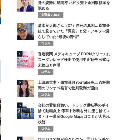
身の姿勢に疑問符 ハビタ売上金回収指示を
認める
有識者VOICE
3
清水良太郎さん（37）自死の真相…直前番
組で見せていた「異変」と父・アキラへ漏
らしていた“最後の苦悩”
コラム
4
香港税関 メディキューブ PDRNクリームに
スーダンレッド検出で使用中止勧告 公式は
未検出と声明
コラム
5
上田綺世妻・由布菜月YouTube炎上 W杯期
間のワンオペ発言で批判殺到の理由
コラム
6
会社の看板背負い、トラック運転手のポイ
捨て動画炎上 停車中飲料を外に流し捨てエ
ヌ・オー通産Google Maps口コミが大荒れ
状態
コラム
7
ロケバスで何が起きたのか 元ジャンポケ