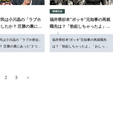
地域社会
市民は小川晶の「ラブホ
福井県杉本”ボッキ”元知事の再就
したか？ 圧勝の裏にあ
職先は？「勃起しちゃったよ」
の心理”
「おしっこ？」など卑猥文書1000
民は小川晶の「ラブホ密会」
本ノックに県民ショック
福井県杉本”ボッキ”元知事の再就職先
？ 圧勝の裏にあった“２つの
は？「勃起しちゃったよ」「おしっ
こ？」など卑猥文書1000本ノックに県
民ショック
＞
2
3