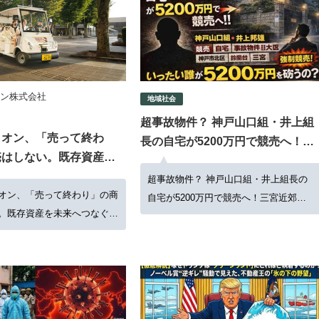
ン株式会社
地域社会
超事故物件？ 神戸山口組・井上組
リオン、「売って終わ
長の自宅が5200万円で競売へ！三
売はしない。既存資産を
宮近郊の要塞豪邸は誰が買う？
なぐ「後付け」のイノベ
超事故物件？ 神戸山口組・井上組長の
オン、「売って終わり」の商
自宅が5200万円で競売へ！三宮近郊の
。既存資産を未来へつなぐ
要塞豪邸は誰が買う？
のイノベーション