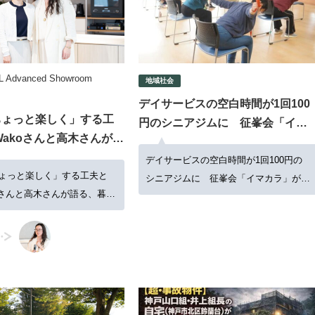
Advanced Showroom
地域社会
デイサービスの空白時間が1回100
ちょっと楽しく」する工
円のシニアジムに 征峯会「イマ
Wakoさんと高木さんが語
カラ」が筑西市で始動
しと接客のヒント
デイサービスの空白時間が1回100円の
ょっと楽しく」する工夫と
シニアジムに 征峯会「イマカラ」が筑
koさんと高木さんが語る、暮ら
西市で始動
ヒント