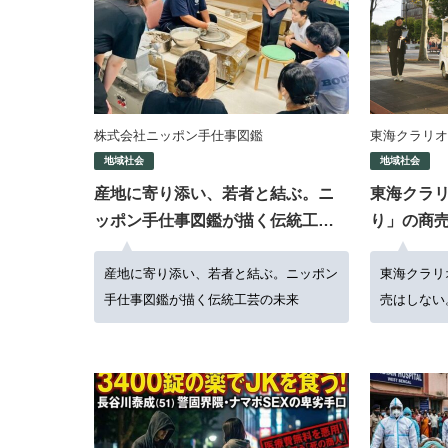
株式会社ニッポン手仕事図鑑
東海クラリオ
地域社会
地域社会
産地に寄り添い、若者と結ぶ。ニ
東海クラ
ッポン手仕事図鑑が描く伝統工芸
り」の商
の未来
未来へつ
産地に寄り添い、若者と結ぶ。ニッポン
ーション
東海クラリ
手仕事図鑑が描く伝統工芸の未来
売はしない
「後付け」