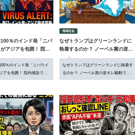
地域社会
100％のインド発「ニパ
なぜトランプはグリーンランドに
がアジアを包囲！ 院内
執着するのか？ ノーベル賞の逆ギ
ンデミックの足音
レ騒動で見えた野望
100％のインド発「ニパウイ
なぜトランプはグリーンランドに執着す
ジアを包囲！ 院内感染でパ
るのか？ ノーベル賞の逆ギレ騒動で見
の足音
えた野望