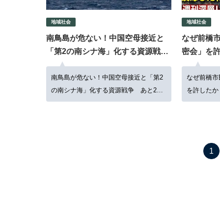
地域社会
地域社会
南鳥島が危ない！中国空母接近と
なぜ前橋
「第2の南シナ海」化する資源戦
密会」を許
争 あと2ヶ月で工場が止まる？
った“２つ
南鳥島が危ない！中国空母接近と「第2
なぜ前橋市
の南シナ海」化する資源戦争 あと2ヶ
を許したか
月で工場が止まる？
心理”
1