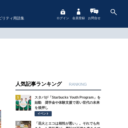
ビリティ用語集
ログイン
会員登録
お問合せ
人気記事ランキング
RANKING
1
スタバが「Starbucks Youth Program」を
始動 奨学金や体験支援で若い世代の未来
を後押し
イベント
2
「花火とエコは相性が悪い」。それでも向