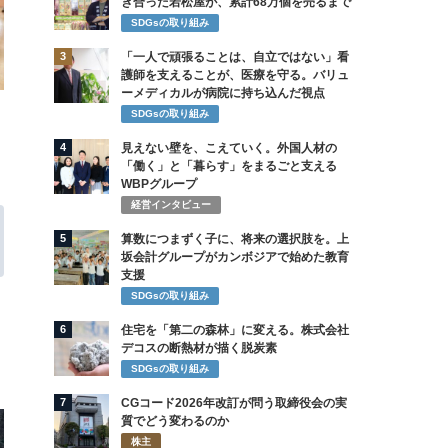
き合った若松屋が、累計68万個を売るまで
SDGsの取り組み
3
「一人で頑張ることは、自立ではない」看
護師を支えることが、医療を守る。バリュ
ーメディカルが病院に持ち込んだ視点
SDGsの取り組み
4
見えない壁を、こえていく。外国人材の
「働く」と「暮らす」をまるごと支える
WBPグループ
経営インタビュー
5
算数につまずく子に、将来の選択肢を。上
坂会計グループがカンボジアで始めた教育
支援
SDGsの取り組み
6
住宅を「第二の森林」に変える。株式会社
デコスの断熱材が描く脱炭素
SDGsの取り組み
7
CGコード2026年改訂が問う取締役会の実
質でどう変わるのか
株主