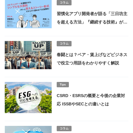
コラム
習慣化アプリ開発者が語る「三日坊主
を超える方法」『継続する技術』が3
万部突破
コラム
春闘とは？ベア・賃上げなどビジネス
で役立つ用語をわかりやすく解説
Tips
CSRD・ESRSの概要と今後の企業対
応 ISSBやSECとの違いとは
コラム