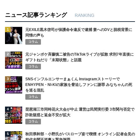
ニュース記事ランキング
RANKING
1
元EXILE黒木啓司が保護命令違反で逮捕 妻へのDVと脱税背景に
同情の声も
コラム
2
元ジャンポケ斉藤慎二被告のTikTokライブが拡散 求刑7年直後に
ギフトねだり「末期状態」と話題
コラム
3
SNSインフルエンサーまぁくん Instagramストーリーで
ENHYPEN・NI-KIの家族を脅迫しファンに謝罪 みなちゃんの死
を巡る混乱
コラム
4
琵琶湖三市同時花火大会が中止 運営は民間実行委 3市関与否定で
詐欺疑惑と返金不安が拡大
コラム
5
秋田県幹部・小野氏がバスローブ姿で喫煙 オンライン記者会見の
前代未聞不祥事と緊急謝罪