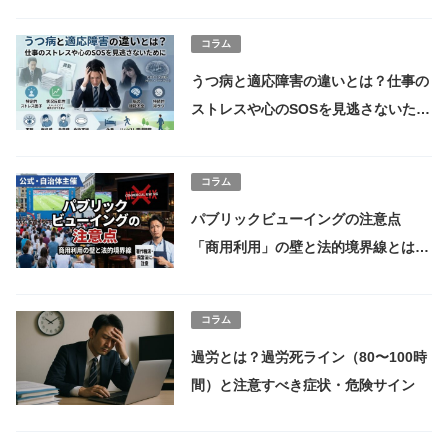
コラム
うつ病と適応障害の違いとは？仕事の
ストレスや心のSOSを見逃さないため
に 働く大人が知るべき回復のステッ
プ
コラム
パブリックビューイングの注意点
「商用利用」の壁と法的境界線とは
WBC2026はパブリックビューイング
営業NG
コラム
過労とは？過労死ライン（80〜100時
間）と注意すべき症状・危険サイン