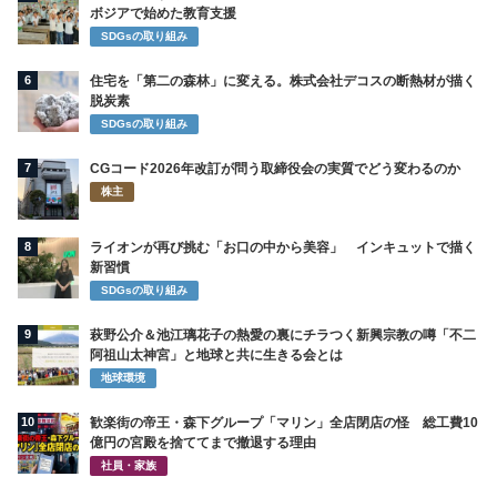
ボジアで始めた教育支援
SDGsの取り組み
6
住宅を「第二の森林」に変える。株式会社デコスの断熱材が描く
脱炭素
SDGsの取り組み
7
CGコード2026年改訂が問う取締役会の実質でどう変わるのか
株主
8
ライオンが再び挑む「お口の中から美容」 インキュットで描く
新習慣
SDGsの取り組み
9
萩野公介＆池江璃花子の熱愛の裏にチラつく新興宗教の噂「不二
阿祖山太神宮」と地球と共に生きる会とは
地球環境
10
歓楽街の帝王・森下グループ「マリン」全店閉店の怪 総工費10
億円の宮殿を捨ててまで撤退する理由
社員・家族