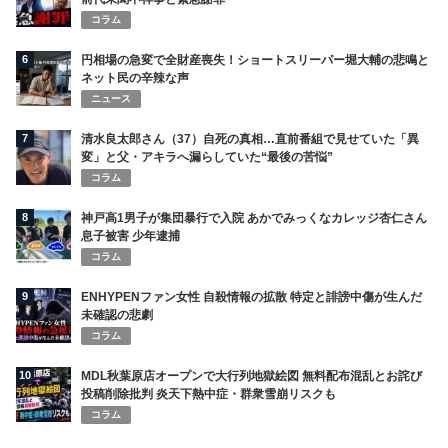
コラム
6
円相場の急変で全財産喪失！ショートスリーパー堀大輔の悲鳴と
ネット民の辛辣な声
ニュース
7
清水良太郎さん（37）自死の真相…直前番組で見せていた「異
変」と父・アキラへ漏らしていた“最後の苦悩”
コラム
8
神戸高1男子が集団暴行で入院 あかでみっくなカレッジ杏仁さん
息子被害 少年逮捕
コラム
9
ENHYPENファン女性 自殺情報の拡散 特定と誹謗中傷が生んだ
未確認の悲劇
コラム
10
MDL秋葉原店オープンで大行列地獄絵図 無料配布混乱とお詫び
投稿削除批判 炎天下熱中症・群衆雪崩リスクも
コラム