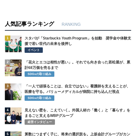
人気記事ランキング
RANKING
1
スタバが「Starbucks Youth Program」を始動 奨学金や体験支
援で若い世代の未来を後押し
イベント
2
「花火とエコは相性が悪い」。それでも向き合った若松屋が、累
計68万個を売るまで
SDGsの取り組み
3
「一人で頑張ることは、自立ではない」看護師を支えることが、
医療を守る。バリューメディカルが病院に持ち込んだ視点
SDGsの取り組み
4
見えない壁を、こえていく。外国人材の「働く」と「暮らす」を
まるごと支えるWBPグループ
経営インタビュー
5
算数につまずく子に、将来の選択肢を。上坂会計グループがカン