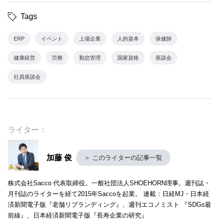
Tags
ERP
イベント
上場企業
人的資本
保健師
健康経営
労務
勤怠管理
国家資格
座談会
社員座談会
ライター：
加藤 俊
＞ このライターの記事一覧
株式会社Sacco 代表取締役。一般社団法人SHOEHORN理事。週刊誌・
月刊誌のライターを経て2015年Saccoを起業。 連載：日経MJ・日本経
済新聞電子版『老舗リブランディング』、週刊エコノミスト 『SDGs最
前線』、日本経済新聞電子版『長寿企業の研究』