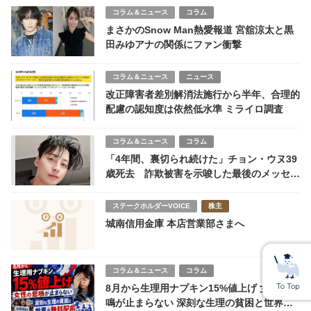
コラム＆ニュース
コラム
まさかのSnow Man熱愛報道 宮舘涼太と黒
田みゆアナの関係にファン衝撃
コラム＆ニュース
ニュース
改正障害者差別解消法施行から半年、合理的
配慮の認知度は依然低水準 ミライロ調査
コラム＆ニュース
コラム
「4年間、裏切られ続けた」チョン・ウヌ39
歳死去 詐欺被害を示唆した最後のメッセー
ジ
ステークホルダーVOICE
株主
城南信用金庫 本店営業部さまへ
コラム＆ニュース
コラム
8月から生理用ナプキン15%値上げ 女性の悲
鳴が止まらない 深刻な生理の貧困と世界の