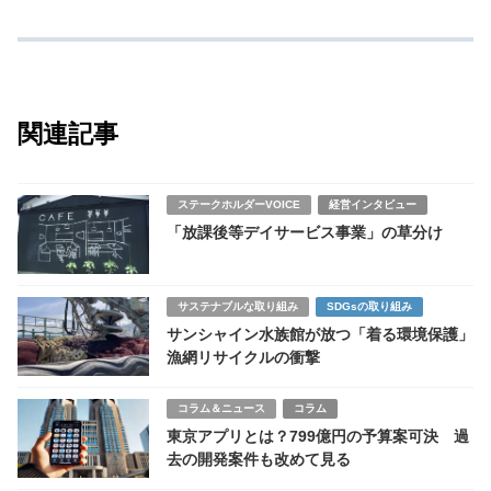
関連記事
ステークホルダーVOICE
経営インタビュー
「放課後等デイサービス事業」の草分け
サステナブルな取り組み
SDGsの取り組み
サンシャイン水族館が放つ「着る環境保護」
漁網リサイクルの衝撃
コラム＆ニュース
コラム
東京アプリとは？799億円の予算案可決 過
去の開発案件も改めて見る