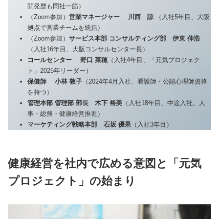
開発歴も同社一筋）
（Zoom参加）
営業マネージャー
川西 諒
（入社5年目、大阪
拠点で営業チームを統括）
（Zoom参加）
サービス本部 コンサルティング部
伊東 伸浩
（入社16年目、大阪コンサルセンター長）
コールセンター
野口 菜穂
（入社4年目、「元気プロジェク
ト」2025年リーダー）
保健師
小林 敦子
（2024年4月入社、看護師・公認心理師資格
を持つ）
管理本部 管理部 部長
木下 裕美
（入社18年目、中途入社。人
事・総務・健康経営推進）
マーケティング戦略本部
石坂 優果
（入社3年目）
健康経営を社内で広める意図と「元気
プロジェクト」の始まり