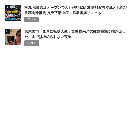
9
MDL秋葉原店オープンで大行列地獄絵図 無料配布混乱とお詫び
投稿削除批判 炎天下熱中症・群衆雪崩リスクも
コラム
10
黒木啓司「まさに転落人生」宮崎麗果との離婚協議で噴き出し
た、金では埋められない喪失
コラム