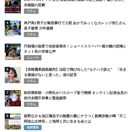
未確認の悲劇
コラム
4
神戸高1男子が集団暴行で入院 あかでみっくなカレッジ杏仁さん
息子被害 少年逮捕
コラム
5
円相場の急変で全財産喪失！ショートスリーパー堀大輔の悲鳴と
ネット民の辛辣な声
ニュース
6
【宮崎麗果脱税裁判】法廷で飛び出した“セクハラ訴え” 「生き
る価値がないと思った」涙の証言
コラム
7
秋田県幹部・小野氏がバスローブ姿で喫煙 オンライン記者会見の
前代未聞不祥事と緊急謝罪
コラム
8
萩野公介＆池江璃花子の熱愛の裏にチラつく新興宗教の噂「不二
阿祖山太神宮」と地球と共に生きる会とは
地球環境