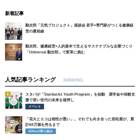
新着記事
勤次郎「元気プロジェクト」座談会 若手×専門家がつくる健康経
営の最前線
勤次郎、健康経営×人的資本で支えるサステナブルな企業づくり
「Universal 勤次郎」で変革に挑む
人気記事ランキング
RANKING
1
スタバが「Starbucks Youth Program」を始動 奨学金や体験支
援で若い世代の未来を後押し
イベント
2
「花火とエコは相性が悪い」。それでも向き合った若松屋が、累
計68万個を売るまで
SDGsの取り組み