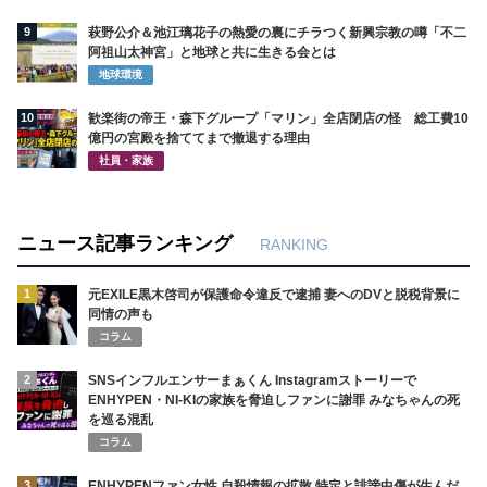
9
萩野公介＆池江璃花子の熱愛の裏にチラつく新興宗教の噂「不二
阿祖山太神宮」と地球と共に生きる会とは
地球環境
10
歓楽街の帝王・森下グループ「マリン」全店閉店の怪 総工費10
億円の宮殿を捨ててまで撤退する理由
社員・家族
ニュース記事ランキング
RANKING
1
元EXILE黒木啓司が保護命令違反で逮捕 妻へのDVと脱税背景に
同情の声も
コラム
2
SNSインフルエンサーまぁくん Instagramストーリーで
ENHYPEN・NI-KIの家族を脅迫しファンに謝罪 みなちゃんの死
を巡る混乱
コラム
3
ENHYPENファン女性 自殺情報の拡散 特定と誹謗中傷が生んだ