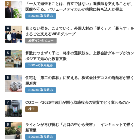
3
「一人で頑張ることは、自立ではない」看護師を支えることが、
医療を守る。バリューメディカルが病院に持ち込んだ視点
SDGsの取り組み
4
見えない壁を、こえていく。外国人材の「働く」と「暮らす」を
まるごと支えるWBPグループ
経営インタビュー
5
算数につまずく子に、将来の選択肢を。上坂会計グループがカン
ボジアで始めた教育支援
SDGsの取り組み
6
住宅を「第二の森林」に変える。株式会社デコスの断熱材が描く
脱炭素
SDGsの取り組み
7
CGコード2026年改訂が問う取締役会の実質でどう変わるのか
株主
8
ライオンが再び挑む「お口の中から美容」 インキュットで描く
新習慣
SDGsの取り組み