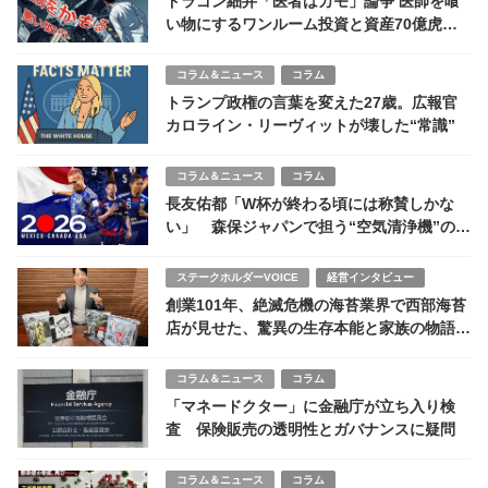
ドラゴン細井「医者はカモ」論争 医師を喰
い物にするワンルーム投資と資産70億虎が
語る負けない投資
コラム＆ニュース
コラム
トランプ政権の言葉を変えた27歳。広報官
カロライン・リーヴィットが壊した“常識”
コラム＆ニュース
コラム
長友佑都「W杯が終わる頃には称賛しかな
い」 森保ジャパンで担う“空気清浄機”の使
命
ステークホルダーVOICE
経営インタビュー
創業101年、絶滅危機の海苔業界で西部海苔
店が見せた、驚異の生存本能と家族の物語
黒い名脇役が透明な主役に変わるまで
コラム＆ニュース
コラム
「マネードクター」に金融庁が立ち入り検
査 保険販売の透明性とガバナンスに疑問
コラム＆ニュース
コラム