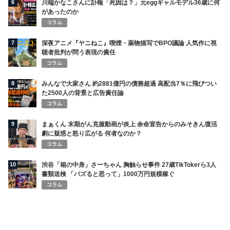
6
川端かなこさんに訃報「死因は？」元eggギャルモデル36歳に何
があったのか
コラム
7
深夜アニメ『ヤニねこ』喫煙・薬物描写でBPO議論 人気作に視
聴者批判が問う表現の責任
コラム
8
みんなで大家さん 約2881億円の債務超過 高配当7％に飛びつい
た2500人の背景と広告責任論
コラム
9
まぁくん 末期がん克服動画が炎上 余命宣告からのみそきん復活
劇に疑惑と怒り広がる 何者なのか？
コラム
10
渋谷「箱の中身」さーちゃん 胸触らせ事件 27歳TikTokerら3人
書類送検 「バズると思って」1000万円規模稼ぐ
コラム