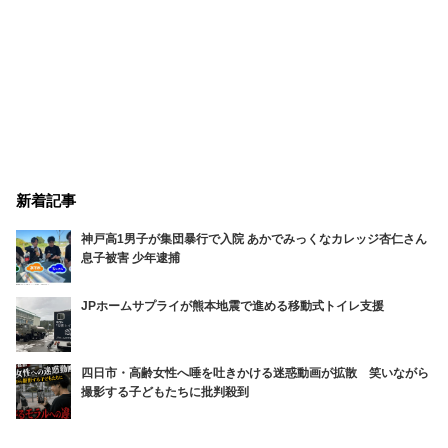
新着記事
神戸高1男子が集団暴行で入院 あかでみっくなカレッジ杏仁さん
息子被害 少年逮捕
JPホームサプライが熊本地震で進める移動式トイレ支援
四日市・高齢女性へ唾を吐きかける迷惑動画が拡散 笑いながら
撮影する子どもたちに批判殺到