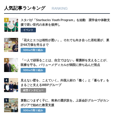
人気記事ランキング
RANKING
1
スタバが「Starbucks Youth Program」を始動 奨学金や体験支
援で若い世代の未来を後押し
イベント
2
「花火とエコは相性が悪い」。それでも向き合った若松屋が、累
計68万個を売るまで
SDGsの取り組み
3
「一人で頑張ることは、自立ではない」看護師を支えることが、
医療を守る。バリューメディカルが病院に持ち込んだ視点
SDGsの取り組み
4
見えない壁を、こえていく。外国人材の「働く」と「暮らす」を
まるごと支えるWBPグループ
経営インタビュー
5
算数につまずく子に、将来の選択肢を。上坂会計グループがカン
ボジアで始めた教育支援
SDGsの取り組み