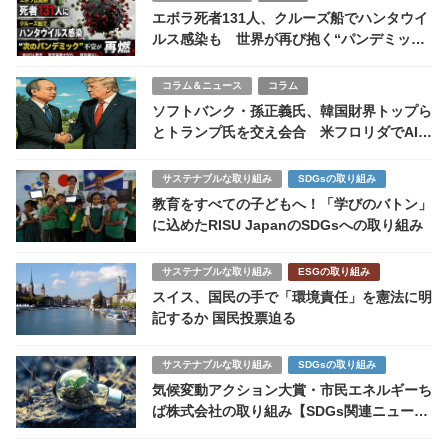
エボラ死者131人、クルーズ船でハンタウイ
ルス感染も 世界が再び抱く“パンデミック
不安”の正体
コラム＆ニュース
コラム
ソフトバンク・孫正義氏、韓国財界トップら
とトランプ氏を交え会合 米フロリダでAI・
関税協議も視野に
サステナブルな取り組み
SDGsの取り組み
教育をすべての子どもへ！「学びのバトン」
に込めたRISU JapanのSDGsへの取り組み
サステナブルな取り組み
ESGの取り組み
スイス、国民の手で「環境責任」を憲法に明
記するか 国民投票迫る
サステナブルな取り組み
SDGsの取り組み
気候変動アクション大賞・市民エネルギーち
ば株式会社の取り組み【SDGs関連ニュー
ス】