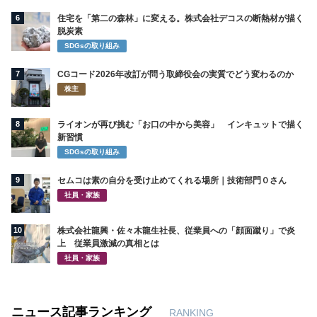
6
住宅を「第二の森林」に変える。株式会社デコスの断熱材が描く
脱炭素
SDGsの取り組み
7
CGコード2026年改訂が問う取締役会の実質でどう変わるのか
株主
8
ライオンが再び挑む「お口の中から美容」 インキュットで描く
新習慣
SDGsの取り組み
9
セムコは素の自分を受け止めてくれる場所｜技術部門０さん
社員・家族
10
株式会社龍興・佐々木龍生社長、従業員への「顔面蹴り」で炎
上 従業員激減の真相とは
社員・家族
ニュース記事ランキング
RANKING