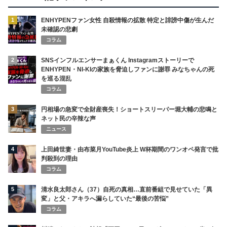
1
ENHYPENファン女性 自殺情報の拡散 特定と誹謗中傷が生んだ
未確認の悲劇
コラム
2
SNSインフルエンサーまぁくん Instagramストーリーで
ENHYPEN・NI-KIの家族を脅迫しファンに謝罪 みなちゃんの死
を巡る混乱
コラム
3
円相場の急変で全財産喪失！ショートスリーパー堀大輔の悲鳴と
ネット民の辛辣な声
ニュース
4
上田綺世妻・由布菜月YouTube炎上 W杯期間のワンオペ発言で批
判殺到の理由
コラム
5
清水良太郎さん（37）自死の真相…直前番組で見せていた「異
変」と父・アキラへ漏らしていた“最後の苦悩”
コラム