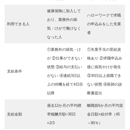
健康保険に加入して
ハローワークで求職
おり、業務外の病
利用できる人
の申込みをした失業
気・けがで働けなく
者
なった人
①業務外の病気・け
①失業手当の受給資
が ②仕事ができない
格あり ②求職申込み
状態 ③給与の支払い
後に病気やけが発生
支給条件
がない ④連続3日以
③30日以上就職でき
上の待機を経て4日目
ない状態 ④医師の診
以降
断書提出
過去12か月の平均標
離職前6か月の平均賃
支給金額
準報酬月額÷30日
金日額×給付率（45
×2/3
～80％）