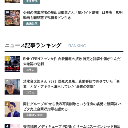
未来世代
10
令和の虎出演者の華山田馨菜さん「闇バイト逮捕」は事実！釈明
動画も嘘疑惑で視聴者ドン引き
未来世代
ニュース記事ランキング
RANKING
1
ENHYPENファン女性 自殺情報の拡散 特定と誹謗中傷が生んだ
未確認の悲劇
コラム
2
清水良太郎さん（37）自死の真相…直前番組で見せていた「異
変」と父・アキラへ漏らしていた“最後の苦悩”
コラム
3
同仁グループHPから代表写真削除という保身の姿勢に疑問符 ハ
ビタ売上金回収指示を認める
有識者VOICE
4
香港税関 メディキューブ PDRNクリームにスーダンレッド検出