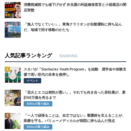
消費税減税でも値下げせず 弁当屋の利益確保宣言と小規模店の閉
店実態
「無人でなくていい」。東海クラリオンが自動運転に持ち込ん
だ、地域で回す移動のかたち
人気記事ランキング
RANKING
1
スタバが「Starbucks Youth Program」を始動 奨学金や体験支
援で若い世代の未来を後押し
イベント
2
「花火とエコは相性が悪い」。それでも向き合った若松屋が、累
計68万個を売るまで
SDGsの取り組み
3
「一人で頑張ることは、自立ではない」看護師を支えることが、
医療を守る。バリューメディカルが病院に持ち込んだ視点
SDGsの取り組み