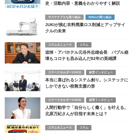
史・活動内容・意義をわかりやすく解説
サステナブルな取り組み
SDGsの取り組み
JUKIが挑む衣料廃棄ロス削減とアップサイ
クルの未来
コラム＆ニュース
コラム
追悼・アパホテル元谷外志雄会長 バブル崩
壊もコロナも呑み込んだ82年の英雄譚
ステークホルダーVOICE
経営インタビュー
本当に喜ばれるシステム創り。システックに
しかできない校務支援の形
ステークホルダーVOICE
経営インタビュー
人間行動学で「自分らしく働く」を叶える。
北原万紀さんが目指す未来とは？
コラム＆ニュース
コラム