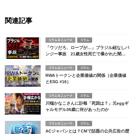
関連記事
コラム＆ニュース
コラム
「ウソだろ、ロープが…」ブラジル紐なしバ
ンジー事故 21歳女性死亡で暴かれた闇業
者の実態
コラム＆ニュース
コラム
RWAトークンと企業価値の関係（企業価値
とESG #16）
コラム＆ニュース
コラム
川端かなこさんに訃報「死因は？」元eggギ
ャルモデル36歳に何があったのか
コラム＆ニュース
コラム
ACジャパンとは？CMで話題の公共広告の歴