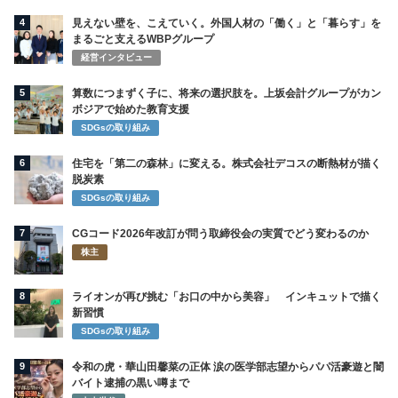
4
見えない壁を、こえていく。外国人材の「働く」と「暮らす」を
まるごと支えるWBPグループ
経営インタビュー
5
算数につまずく子に、将来の選択肢を。上坂会計グループがカン
ボジアで始めた教育支援
SDGsの取り組み
6
住宅を「第二の森林」に変える。株式会社デコスの断熱材が描く
脱炭素
SDGsの取り組み
7
CGコード2026年改訂が問う取締役会の実質でどう変わるのか
株主
8
ライオンが再び挑む「お口の中から美容」 インキュットで描く
新習慣
SDGsの取り組み
9
令和の虎・華山田馨菜の正体 涙の医学部志望からパパ活豪遊と闇
バイト逮捕の黒い噂まで