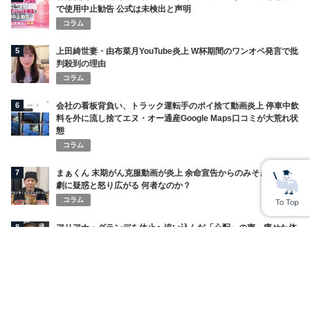
で使用中止勧告 公式は未検出と声明
コラム
5
上田綺世妻・由布菜月YouTube炎上 W杯期間のワンオペ発言で批
判殺到の理由
コラム
6
会社の看板背負い、トラック運転手のポイ捨て動画炎上 停車中飲
料を外に流し捨てエヌ・オー通産Google Maps口コミが大荒れ状
態
コラム
7
まぁくん 末期がん克服動画が炎上 余命宣告からのみそきん復活
劇に疑惑と怒り広がる 何者なのか？
コラム
8
アリアナ・グランデを休止へ追い込んだ「心配」の声 痩せた体
を監視し続けるSNS
コラム
9
ロケバスで何が起きたのか 元ジャンポケ斉藤慎二被告の裁判ま
とめ｜証言対立と「同意」の争点
コラム