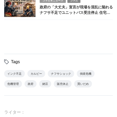
コラム＆ニュース
コラム
政府の「大丈夫」宣言が現場を混乱に陥れる
ナフサ不足でユニットバス受注停止 住宅業
界「家が建たない」悲鳴
Tags
インク不足
カルビー
ナフサショック
倒産危機
危機管理
政府
納豆
販売休止
買いだめ
ライター：