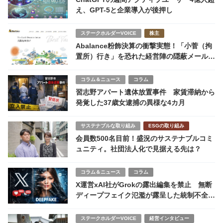
え、GPT-5と企業導入が後押し
ステークホルダーVOICE
株主
Abalance粉飾決算の衝撃実態！「小菅（拘
置所）行き」を恐れた経営陣の隠蔽メールと
社員の悲鳴
コラム＆ニュース
コラム
習志野アパート遺体放置事件 家賃滞納から
発覚した37歳女逮捕の異様な4カ月
サステナブルな取り組み
ESGの取り組み
会員数500名目前！盛況のサステナブルコミ
ュニティ。社団法人化で見据える先は？
コラム＆ニュース
コラム
X運営xAI社がGrokの露出編集を禁止 無断
ディープフェイク氾濫が露呈した統制不全と
プラットフォーム責任
ステークホルダーVOICE
経営インタビュー