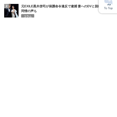
2
元EXILE黒木啓司が保護命令違反で逮捕 妻へのDVと脱税背景に
同情の声も
コラム
3
SNSインフルエンサーまぁくん Instagramストーリーで
ENHYPEN・NI-KIの家族を脅迫しファンに謝罪 みなちゃんの死
を巡る混乱
コラム
4
円相場の急変で全財産喪失！ショートスリーパー堀大輔の悲鳴と
ネット民の辛辣な声
ニュース
5
神戸高1男子が集団暴行で入院 あかでみっくなカレッジ杏仁さん
息子被害 少年逮捕
コラム
6
清水良太郎さん（37）自死の真相…直前番組で見せていた「異
変」と父・アキラへ漏らしていた“最後の苦悩”
コラム
7
上田綺世妻・由布菜月YouTube炎上 W杯期間のワンオペ発言で批