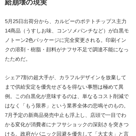
給崩壊の現実
5月25日出荷分から、カルビーのポテトチップス主力
14商品（うすしお味、コンソメパンチなど）が白黒モ
ノトーン2色パッケージに完全変更される。印刷イン
クの溶剤・樹脂・顔料がナフサ不足で調達不能になっ
たためだ。
シェア7割の超大手が、カラフルデザインを放棄して
まで供給安定を優先せざるを得ない事態は極めて異
例。この白黒化が意味するのは、単なるコスト削減で
はなく「もう限界」という業界全体の悲鳴そのもの。
7月予定の新商品発売中止も浮上し、店頭で一目でわ
かる変化が消費者にナフサショックの深刻さを突きつ
ける。政府がパニック回避を優先して「大丈夫」と言