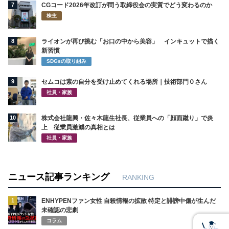
7
CGコード2026年改訂が問う取締役会の実質でどう変わるのか
株主
8
ライオンが再び挑む「お口の中から美容」 インキュットで描く
新習慣
SDGsの取り組み
9
セムコは素の自分を受け止めてくれる場所｜技術部門０さん
社員・家族
10
株式会社龍興・佐々木龍生社長、従業員への「顔面蹴り」で炎
上 従業員激減の真相とは
社員・家族
ニュース記事ランキング
RANKING
1
ENHYPENファン女性 自殺情報の拡散 特定と誹謗中傷が生んだ
未確認の悲劇
コラム