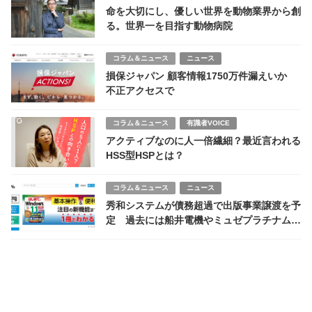
命を大切にし、優しい世界を動物業界から創
る。世界一を目指す動物病院
コラム＆ニュース
ニュース
損保ジャパン 顧客情報1750万件漏えいか
不正アクセスで
コラム＆ニュース
有識者VOICE
アクティブなのに人一倍繊細？最近言われる
HSS型HSPとは？
コラム＆ニュース
ニュース
秀和システムが債務超過で出版事業譲渡を予
定 過去には船井電機やミュゼプラチナムを
買収も 「はじめての」シリーズの行方は？