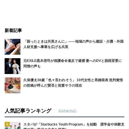
新着記事
「困ったときは共英さんに」――地域の声から建設・介護・外国
人材支援へ事業を広げる共英
元EXILE黒木啓司が保護命令違反で逮捕 妻へのDVと脱税背景に
同情の声も
久保優太38歳「色々言われそう」 10代女性と再婚発表 批判覚悟
の投稿が呼んだ賛否と前妻サラの現在
人気記事ランキング
RANKING
1
スタバが「Starbucks Youth Program」を始動 奨学金や体験支