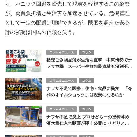
ら、パニック回避を優先して現実を軽視するこの姿勢
が、食費負担増と生活苦を加速させている。危機管理
として一定の配慮は理解できるが、限度を超えた安心
論の強調は国民の信頼を失う。
コラム＆ニュース
コラム
指定ごみ袋品薄が生活を直撃 中東情勢でナ
フサ危機 スーパー生鮮包装資材も深刻不足
に
コラム＆ニュース
コラム
ナフサ不足で医療・住宅・食品に異変 「令
和のオイルショック」は現実になるのか
コラム＆ニュース
コラム
ナフサ不足で炎上 プロせどらーの塗料薄め
液大量仕入れ動画が即非公開に せどりと転
売の違いとは