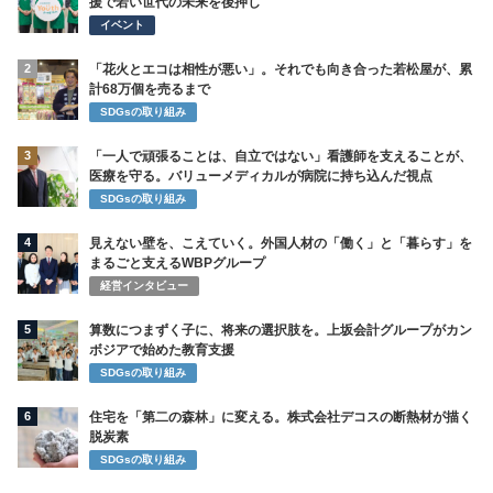
援で若い世代の未来を後押し
イベント
2
「花火とエコは相性が悪い」。それでも向き合った若松屋が、累
計68万個を売るまで
SDGsの取り組み
3
「一人で頑張ることは、自立ではない」看護師を支えることが、
医療を守る。バリューメディカルが病院に持ち込んだ視点
SDGsの取り組み
4
見えない壁を、こえていく。外国人材の「働く」と「暮らす」を
まるごと支えるWBPグループ
経営インタビュー
5
算数につまずく子に、将来の選択肢を。上坂会計グループがカン
ボジアで始めた教育支援
SDGsの取り組み
6
住宅を「第二の森林」に変える。株式会社デコスの断熱材が描く
脱炭素
SDGsの取り組み