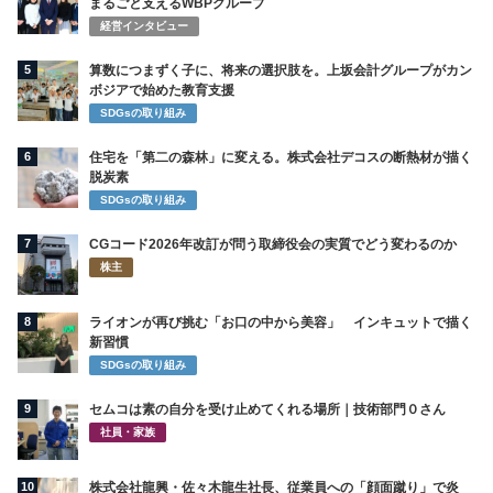
まるごと支えるWBPグループ
経営インタビュー
5
算数につまずく子に、将来の選択肢を。上坂会計グループがカン
ボジアで始めた教育支援
SDGsの取り組み
6
住宅を「第二の森林」に変える。株式会社デコスの断熱材が描く
脱炭素
SDGsの取り組み
7
CGコード2026年改訂が問う取締役会の実質でどう変わるのか
株主
8
ライオンが再び挑む「お口の中から美容」 インキュットで描く
新習慣
SDGsの取り組み
9
セムコは素の自分を受け止めてくれる場所｜技術部門０さん
社員・家族
10
株式会社龍興・佐々木龍生社長、従業員への「顔面蹴り」で炎