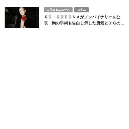
コラム＆ニュース
コラム
ＸＧ・ＣＯＣＯＮＡがノンバイナリーを公
表 胸の手術も告白し示した勇気とＸＧの世
界的躍進