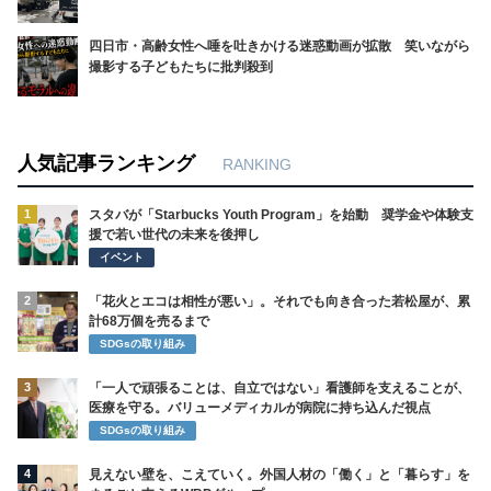
四日市・高齢女性へ唾を吐きかける迷惑動画が拡散 笑いながら
撮影する子どもたちに批判殺到
人気記事ランキング
RANKING
1
スタバが「Starbucks Youth Program」を始動 奨学金や体験支
援で若い世代の未来を後押し
イベント
2
「花火とエコは相性が悪い」。それでも向き合った若松屋が、累
計68万個を売るまで
SDGsの取り組み
3
「一人で頑張ることは、自立ではない」看護師を支えることが、
医療を守る。バリューメディカルが病院に持ち込んだ視点
SDGsの取り組み
4
見えない壁を、こえていく。外国人材の「働く」と「暮らす」を