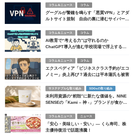
コラム＆ニュース
コラム
グーグルが警鐘を鳴らす「悪質VPN」とアダ
ルトサイト規制 自由の裏に潜むサイバーリ
スク
コラム＆ニュース
コラム
AI教育で“考える力”は守れるのか
ChatGPT導入が進む学校現場で浮上する問
題点と対策
コラム＆ニュース
コラム
エクスペディア「ビジネスクラス予約がエコ
ノミー」炎上再び？過去には平本蓮氏も被害
サステナブルな取り組み
SDGsの取り組み
未利用資源の“籾殻”に新たな価値を。NINE
SENSEの「Kami – 神 -」ブランドが食から
見つめ直す自然と人の関係性
コラム＆ニュース
ニュース
「安心・美味しい・安い」― くら寿司、株
主優待復活で話題沸騰！