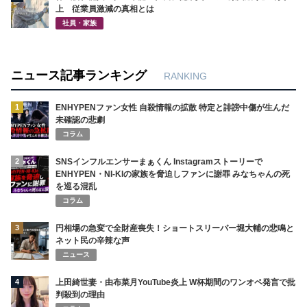
上 従業員激減の真相とは
社員・家族
ニュース記事ランキング
RANKING
1
ENHYPENファン女性 自殺情報の拡散 特定と誹謗中傷が生んだ
未確認の悲劇
コラム
2
SNSインフルエンサーまぁくん Instagramストーリーで
ENHYPEN・NI-KIの家族を脅迫しファンに謝罪 みなちゃんの死
を巡る混乱
コラム
3
円相場の急変で全財産喪失！ショートスリーパー堀大輔の悲鳴と
ネット民の辛辣な声
ニュース
4
上田綺世妻・由布菜月YouTube炎上 W杯期間のワンオペ発言で批
判殺到の理由