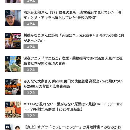
コラム
5
清水良太郎さん（37）自死の真相…直前番組で見せていた「異
変」と父・アキラへ漏らしていた“最後の苦悩”
コラム
6
川端かなこさんに訃報「死因は？」元eggギャルモデル36歳に何
があったのか
コラム
7
深夜アニメ『ヤニねこ』喫煙・薬物描写でBPO議論 人気作に視
聴者批判が問う表現の責任
コラム
8
みんなで大家さん 約2881億円の債務超過 高配当7％に飛びつい
た2500人の背景と広告責任論
コラム
9
MissAVが見れない・繋がらない原因は？最新URL・ミラーサイ
ト・VPN対策も解説【2025年最新版】
コラム
10
【炎上】水ダウ「はっしーはっぴー」は発達障害？みなみかわ