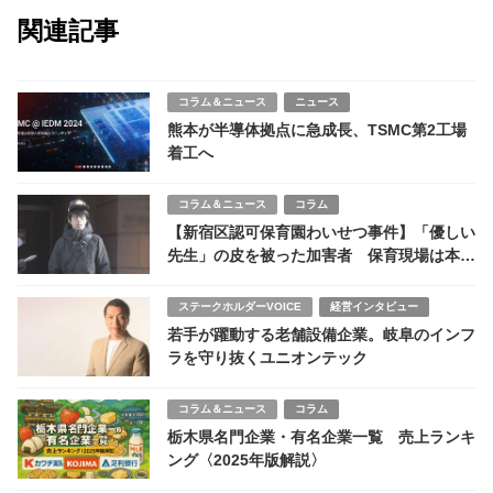
関連記事
コラム＆ニュース
ニュース
熊本が半導体拠点に急成長、TSMC第2工場
着工へ
コラム＆ニュース
コラム
【新宿区認可保育園わいせつ事件】「優しい
先生」の皮を被った加害者 保育現場は本当
に安全なのか
ステークホルダーVOICE
経営インタビュー
若手が躍動する老舗設備企業。岐阜のインフ
ラを守り抜くユニオンテック
コラム＆ニュース
コラム
栃木県名門企業・有名企業一覧 売上ランキ
ング〈2025年版解説〉