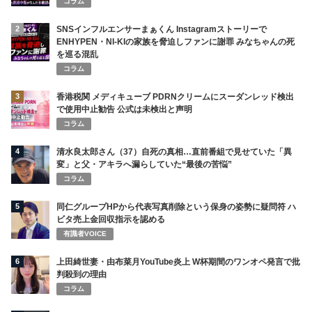
コラム
2
SNSインフルエンサーまぁくん Instagramストーリーで
ENHYPEN・NI-KIの家族を脅迫しファンに謝罪 みなちゃんの死
を巡る混乱
コラム
3
香港税関 メディキューブ PDRNクリームにスーダンレッド検出
で使用中止勧告 公式は未検出と声明
コラム
4
清水良太郎さん（37）自死の真相…直前番組で見せていた「異
変」と父・アキラへ漏らしていた“最後の苦悩”
コラム
5
同仁グループHPから代表写真削除という保身の姿勢に疑問符 ハ
ビタ売上金回収指示を認める
有識者VOICE
6
上田綺世妻・由布菜月YouTube炎上 W杯期間のワンオペ発言で批
判殺到の理由
コラム