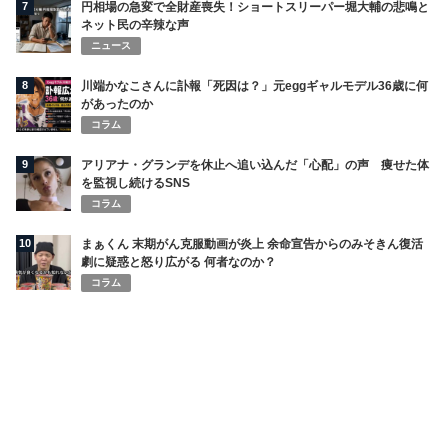
7
円相場の急変で全財産喪失！ショートスリーパー堀大輔の悲鳴と
ネット民の辛辣な声
ニュース
8
川端かなこさんに訃報「死因は？」元eggギャルモデル36歳に何
があったのか
コラム
9
アリアナ・グランデを休止へ追い込んだ「心配」の声 痩せた体
を監視し続けるSNS
コラム
10
まぁくん 末期がん克服動画が炎上 余命宣告からのみそきん復活
劇に疑惑と怒り広がる 何者なのか？
コラム