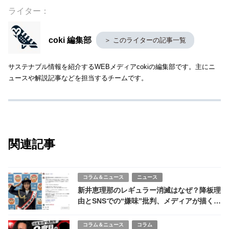
ライター：
coki 編集部
＞ このライターの記事一覧
サステナブル情報を紹介するWEBメディアcokiの編集部です。主にニ
ュースや解説記事などを担当するチームです。
関連記事
コラム＆ニュース
ニュース
新井恵理那のレギュラー消滅はなぜ？降板理
由とSNSでの“嫌味”批判、メディアが描く
「炎上事件簿」の全内幕
コラム＆ニュース
コラム