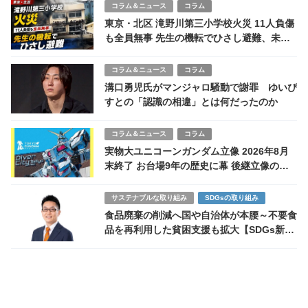
コラム＆ニュース
コラム
東京・北区 滝野川第三小学校火災 11人負傷
も全員無事 先生の機転でひさし避難、未使
用ストーブから突然発火か
コラム＆ニュース
コラム
溝口勇児氏がマンジャロ騒動で謝罪 ゆいぴ
すとの「認識の相違」とは何だったのか
コラム＆ニュース
コラム
実物大ユニコーンガンダム立像 2026年8月
末終了 お台場9年の歴史に幕 後継立像の可
能性は
サステナブルな取り組み
SDGsの取り組み
食品廃棄の削減へ国や自治体が本腰～不要食
品を再利用した貧困支援も拡大【SDGs新時
代を読む第7回】