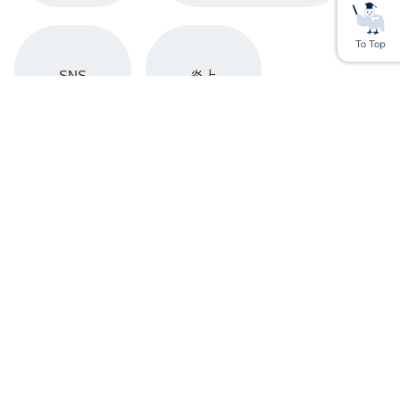
SNS
炎上
上場企業
アップサイクル
Youtube
YouTuber
SX（サステナビリティ・トランスフォーメーショ
ン）
サステナブル経営