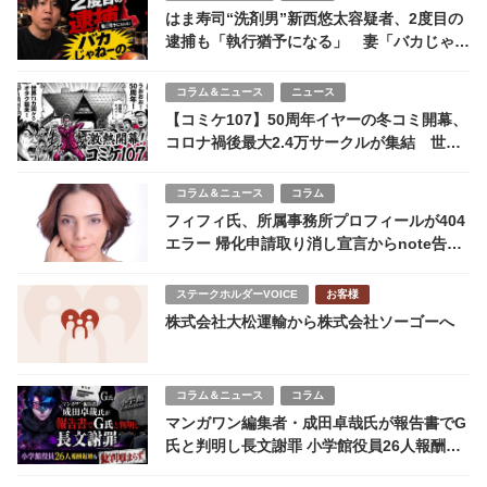
はま寿司“洗剤男”新西悠太容疑者、2度目の
逮捕も「執行猶予になる」 妻「バカじゃね
ーの」それでも「愛してる」
コラム＆ニュース
ニュース
【コミケ107】50周年イヤーの冬コミ開幕、
コロナ禍後最大2.4万サークルが集結 世界
71カ国からファン来場
コラム＆ニュース
コラム
フィフィ氏、所属事務所プロフィールが404
エラー 帰化申請取り消し宣言からnote告発
へ ネット反応は二極化
ステークホルダーVOICE
お客様
株式会社大松運輸から株式会社ソーゴーへ
コラム＆ニュース
コラム
マンガワン編集者・成田卓哉氏が報告書でG
氏と判明し長文謝罪 小学館役員26人報酬返
納も批判収まらず