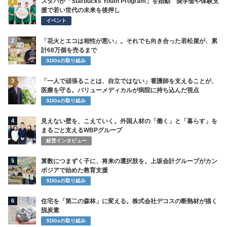
1
スタバが「Starbucks Youth Program」を始動 奨学金や体験支
援で若い世代の未来を後押し
イベント
2
「花火とエコは相性が悪い」。それでも向き合った若松屋が、累
計68万個を売るまで
SDGsの取り組み
3
「一人で頑張ることは、自立ではない」看護師を支えることが、
医療を守る。バリューメディカルが病院に持ち込んだ視点
SDGsの取り組み
4
見えない壁を、こえていく。外国人材の「働く」と「暮らす」を
まるごと支えるWBPグループ
経営インタビュー
5
算数につまずく子に、将来の選択肢を。上坂会計グループがカン
ボジアで始めた教育支援
SDGsの取り組み
6
住宅を「第二の森林」に変える。株式会社デコスの断熱材が描く
脱炭素
SDGsの取り組み