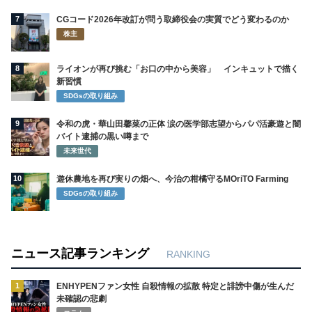
7
CGコード2026年改訂が問う取締役会の実質でどう変わるのか
株主
8
ライオンが再び挑む「お口の中から美容」 インキュットで描く
新習慣
SDGsの取り組み
9
令和の虎・華山田馨菜の正体 涙の医学部志望からパパ活豪遊と闇
バイト逮捕の黒い噂まで
未来世代
10
遊休農地を再び実りの畑へ、今治の柑橘守るMOriTO Farming
SDGsの取り組み
ニュース記事ランキング
RANKING
1
ENHYPENファン女性 自殺情報の拡散 特定と誹謗中傷が生んだ
未確認の悲劇