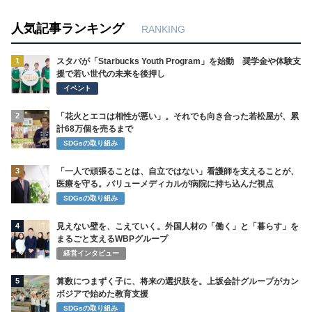
人気記事ランキング
RANKING
1
スタバが「Starbucks Youth Program」を始動 奨学金や体験支
援で若い世代の未来を後押し
イベント
2
「花火とエコは相性が悪い」。それでも向き合った若松屋が、累
計68万個を売るまで
SDGsの取り組み
3
「一人で頑張ることは、自立ではない」看護師を支えることが、
医療を守る。バリューメディカルが病院に持ち込んだ視点
SDGsの取り組み
4
見えない壁を、こえていく。外国人材の「働く」と「暮らす」を
まるごと支えるWBPグループ
経営インタビュー
5
算数につまずく子に、将来の選択肢を。上坂会計グループがカン
ボジアで始めた教育支援
SDGsの取り組み