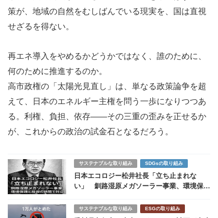
策が、地域の自然をむしばんでいる現実を、国は直視
せざるを得ない。
再エネ導入をやめるかどうかではなく、誰のために、
何のために推進するのか。
高市政権の「太陽光見直し」は、単なる政策論争を超
えて、日本のエネルギー主権を問う一歩になりつつあ
る。利権、負担、依存――その三重の歪みを正せるか
が、これからの政治の試金石となるだろう。
サステナブルな取り組み
SDGsの取り組み
日本エコロジー松井社長「立ち止まれな
い」 釧路湿原メガソーラー事業、環境保護
と投資の狭間で対立
サステナブルな取り組み
ESGの取り組み