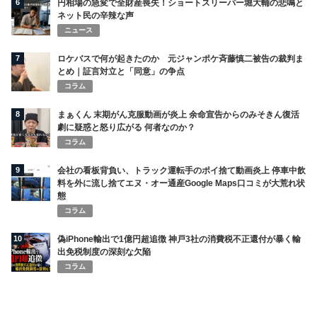
6
円相場の急変で全財産喪失！ショートスリーパー堀大輔の悲鳴と
ネット民の辛辣な声
ニュース
7
ロケバスで何が起きたのか 元ジャンポケ斉藤慎二被告の裁判ま
とめ｜証言対立と「同意」の争点
コラム
8
まぁくん 末期がん克服動画が炎上 余命宣告からのみそきん復活
劇に疑惑と怒り広がる 何者なのか？
コラム
9
会社の看板背負い、トラック運転手のポイ捨て動画炎上 停車中飲
料を外に流し捨てエヌ・オー通産Google Maps口コミが大荒れ状
態
コラム
10
偽iPhone輸出で1億円超追徴 神戸3社の消費税不正還付が暴く輸
出免税制度の深刻な欠陥
コラム