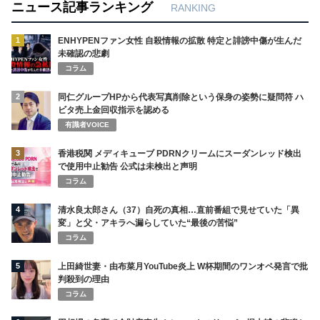
ニュース記事ランキング
RANKING
1
ENHYPENファン女性 自殺情報の拡散 特定と誹謗中傷が生んだ
未確認の悲劇
コラム
2
同仁グループHPから代表写真削除という保身の姿勢に疑問符 ハ
ビタ売上金回収指示を認める
有識者VOICE
3
香港税関 メディキューブ PDRNクリームにスーダンレッド検出
で使用中止勧告 公式は未検出と声明
コラム
4
清水良太郎さん（37）自死の真相…直前番組で見せていた「異
変」と父・アキラへ漏らしていた“最後の苦悩”
コラム
5
上田綺世妻・由布菜月YouTube炎上 W杯期間のワンオペ発言で批
判殺到の理由
コラム