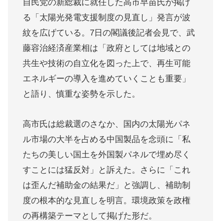
自民党の新総裁に就任した高市早苗氏が掲げ
る「太陽光発電支援制度の見直し」発言が波
紋を広げている。7日の閣議後記者会見で、武
藤容治経済産業相は「政府としては地域との
共生や技術の自立化を図った上で、再生可能
エネルギーの導入を進めていくことも重要」
と語り、慎重な姿勢を示した。
高市氏は総裁選のさなか、国内の太陽光パネ
ル市場の大半を占める中国製品を念頭に「私
たちの美しい国土を外国製パネルで埋め尽く
すことには猛反対」と訴えた。さらに「これ
は歪んだ補助金の結果だ」と強調し、補助制
度の根本的な見直しを明言。環境政策を政権
の再構築テーマとして掲げた形だ。