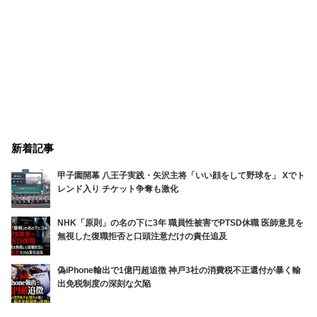
新着記事
甲子園開幕 八王子実践・矢沢主将「いい顔をして野球を」 Xでト
レンド入り チケット争奪も激化
NHK「原則」の名の下に3年 職員性被害でPTSD休職 医師意見を
無視した復職拒否と口頭注意だけの責任追及
偽iPhone輸出で1億円超追徴 神戸3社の消費税不正還付が暴く輸
出免税制度の深刻な欠陥