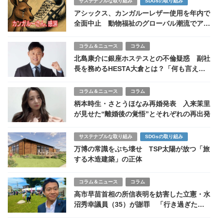
サステナブルな取り組み
SDGsの取り組み
アシックス、カンガルーレザー使用を年内で
全面中止 動物福祉のグローバル潮流でアウ
トな理由
コラム＆ニュース
コラム
北島康介に銀座ホステスとの不倫疑惑 副社
長を務めるHESTA大倉とは？「何も言えね
え」が再び飛び出した夜
コラム＆ニュース
コラム
柄本時生・さとうほなみ再婚発表 入来茉里
が見せた“離婚後の覚悟”とそれぞれの再出発
サステナブルな取り組み
SDGsの取り組み
万博の常識をぶち壊せ TSP太陽が放つ「旅
する木造建築」の正体
コラム＆ニュース
コラム
高市早苗首相の所信表明を妨害した立憲・水
沼秀幸議員（35）が謝罪 「行き過ぎた点
あった」と反省も「遅すぎる」と批判止まず