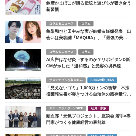
鈴廣かまぼこが贈る伝統と遊び心が響き合う
新習慣
コラム＆ニュース
コラム
亀梨和也と田中みな実が結婚＆妊娠発表 出
会いは美容誌『MAQUIA』、「最強の美容
夫婦」に祝福
コラム＆ニュース
コラム
AI広告はなぜ炎上するのか？リポビタンD新
CMが示した「違和感」と受容の境界線
サステナブルな取り組み
SDGsの取り組み
「見えないゴミ」1,000万トンの衝撃 不法
投棄報告書が突きつける自治体の残存量ワー
ストランキング
ステークホルダーVOICE
社員・家族
勤次郎「元気プロジェクト」座談会 若手×専
門家がつくる健康経営の最前線