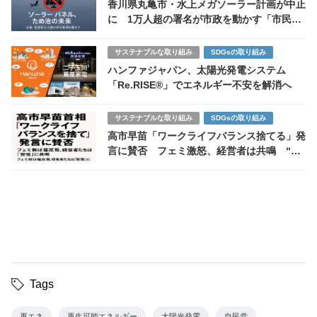
香川県丸亀市・水上メガソーラー計画が中止
に 1万人超の署名が市政を動かす「市民の
勝利」
サステナブルな取り組み
SDGsの取り組み
ハンファジャパン、太陽光発電システム
「Re.RISE®」でエネルギー不安を解消へ
サステナブルな取り組み
SDGsの取り組み
高市早苗「ワークライフバランス捨てる」発
言に賛否 フェミ激怒、経営者は共鳴 “働
く自由”をめぐる日本の分断
Tags
再エネ
再生可能エネルギー
太陽光発電
自民党