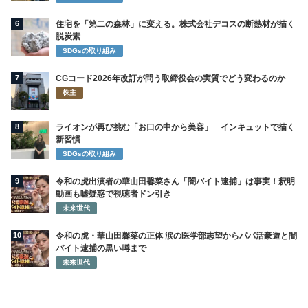
6
住宅を「第二の森林」に変える。株式会社デコスの断熱材が描く
脱炭素
SDGsの取り組み
7
CGコード2026年改訂が問う取締役会の実質でどう変わるのか
株主
8
ライオンが再び挑む「お口の中から美容」 インキュットで描く
新習慣
SDGsの取り組み
9
令和の虎出演者の華山田馨菜さん「闇バイト逮捕」は事実！釈明
動画も嘘疑惑で視聴者ドン引き
未来世代
10
令和の虎・華山田馨菜の正体 涙の医学部志望からパパ活豪遊と闇
バイト逮捕の黒い噂まで
未来世代