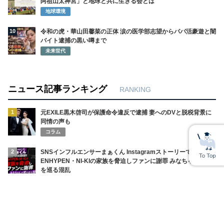
阿祖山太神宮」と地球と共に生きる会とは
地球環境
10
令和の虎・華山田馨菜の正体 涙の医学部志望からパパ活豪遊と闇
バイト逮捕の黒い噂まで
未来世代
ニュース記事ランキング
RANKING
1
元EXILE黒木啓司が保護命令違反で逮捕 妻へのDVと脱税背景に
同情の声も
コラム
2
SNSインフルエンサーまぁくん Instagramストーリーで
ENHYPEN・NI-KIの家族を脅迫しファンに謝罪 みなちゃんの死
を巡る混乱
コラム
3
ENHYPENファン女性 自殺情報の拡散 特定と誹謗中傷が生んだ
未確認の悲劇
コラム