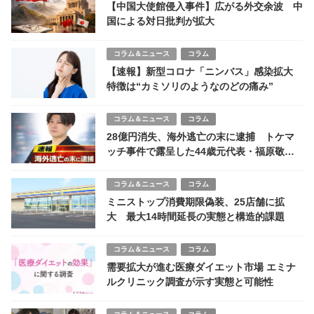
【中国大使館侵入事件】広がる外交余波 中
国による対日批判が拡大
コラム＆ニュース
コラム
【速報】新型コロナ「ニンバス」感染拡大
特徴は“カミソリのようなのどの痛み”
コラム＆ニュース
コラム
28億円消失、海外逃亡の末に逮捕 トケマ
ッチ事件で露呈した44歳元代表・福原敬済
の詐欺手口
コラム＆ニュース
コラム
ミニストップ消費期限偽装、25店舗に拡
大 最大14時間延長の実態と構造的課題
コラム＆ニュース
コラム
需要拡大が進む医療ダイエット市場 エミナ
ルクリニック調査が示す実態と可能性