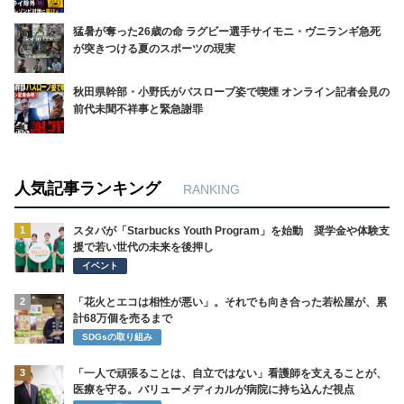
猛暑が奪った26歳の命 ラグビー選手サイモニ・ヴニランギ急死
が突きつける夏のスポーツの現実
秋田県幹部・小野氏がバスローブ姿で喫煙 オンライン記者会見の
前代未聞不祥事と緊急謝罪
人気記事ランキング
RANKING
1
スタバが「Starbucks Youth Program」を始動 奨学金や体験支
援で若い世代の未来を後押し
イベント
2
「花火とエコは相性が悪い」。それでも向き合った若松屋が、累
計68万個を売るまで
SDGsの取り組み
3
「一人で頑張ることは、自立ではない」看護師を支えることが、
医療を守る。バリューメディカルが病院に持ち込んだ視点