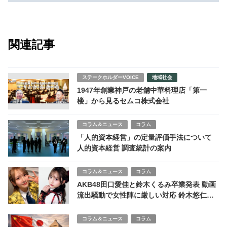
関連記事
ステークホルダーVOICE
地域社会
1947年創業神戸の老舗中華料理店「第一
楼」から見るセムコ株式会社
コラム＆ニュース
コラム
「人的資本経営」の定量評価手法について
人的資本経営 調査統計の案内
コラム＆ニュース
コラム
AKB48田口愛佳と鈴木くるみ卒業発表 動画
流出騒動で女性陣に厳しい対応 鈴木悠仁・
深田竜生は通常活動にファンから「不公平」
の声
コラム＆ニュース
コラム