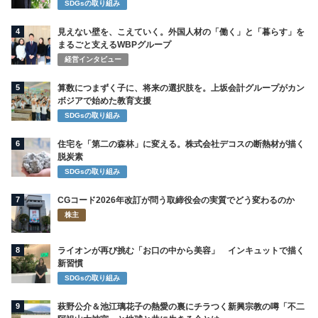
SDGsの取り組み
4
見えない壁を、こえていく。外国人材の「働く」と「暮らす」を
まるごと支えるWBPグループ
経営インタビュー
5
算数につまずく子に、将来の選択肢を。上坂会計グループがカン
ボジアで始めた教育支援
SDGsの取り組み
6
住宅を「第二の森林」に変える。株式会社デコスの断熱材が描く
脱炭素
SDGsの取り組み
7
CGコード2026年改訂が問う取締役会の実質でどう変わるのか
株主
8
ライオンが再び挑む「お口の中から美容」 インキュットで描く
新習慣
SDGsの取り組み
9
萩野公介＆池江璃花子の熱愛の裏にチラつく新興宗教の噂「不二