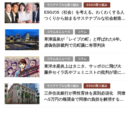
サステナブルな取り組み
ESGの取り組み
ESGのS（社会）を考える。わくわくする人
つくりから始まるサステナブルな社会創造を
目指して。
コラム＆ニュース
コラム
草津温泉が「レイプの町」と呼ばれた6年。
虚偽告訴裁判で元町議に有罪判決
コラム＆ニュース
コラム
東洋水産炎上はタニタ、サッポロに飛び火
藤井セイラ氏やフェミニストの批判が逆に社
会の反発を招く構図に
サステナブルな取り組み
ESGの取り組み
三井住友銀行が男性育休を原則必須化 同僚
へ5万円の報奨金で同僚の負担を解消する狙
い チームで支える新たな働き方