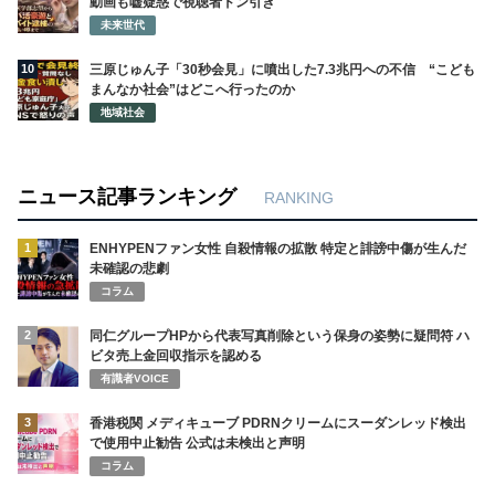
動画も嘘疑惑で視聴者ドン引き
未来世代
10
三原じゅん子「30秒会見」に噴出した7.3兆円への不信 “こども
まんなか社会”はどこへ行ったのか
地域社会
ニュース記事ランキング
RANKING
1
ENHYPENファン女性 自殺情報の拡散 特定と誹謗中傷が生んだ
未確認の悲劇
コラム
2
同仁グループHPから代表写真削除という保身の姿勢に疑問符 ハ
ビタ売上金回収指示を認める
有識者VOICE
3
香港税関 メディキューブ PDRNクリームにスーダンレッド検出
で使用中止勧告 公式は未検出と声明
コラム