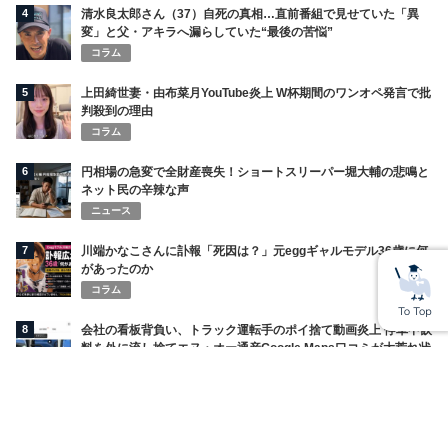
4
清水良太郎さん（37）自死の真相…直前番組で見せていた「異
変」と父・アキラへ漏らしていた“最後の苦悩”
コラム
5
上田綺世妻・由布菜月YouTube炎上 W杯期間のワンオペ発言で批
判殺到の理由
コラム
6
円相場の急変で全財産喪失！ショートスリーパー堀大輔の悲鳴と
ネット民の辛辣な声
ニュース
7
川端かなこさんに訃報「死因は？」元eggギャルモデル36歳に何
があったのか
コラム
8
会社の看板背負い、トラック運転手のポイ捨て動画炎上 停車中飲
料を外に流し捨てエヌ・オー通産Google Maps口コミが大荒れ状
態
コラム
9
MissAVが見れない・繋がらない原因は？最新URL・ミラーサイ
ト・VPN対策も解説【2025年最新版】