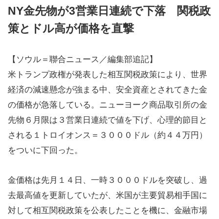
NY金先物が3営業日連続で下落 関税政
策とドル高が価格を直撃
【ソウル＝聯合ニュース／編集部追記】
米トランプ政権が発表した相互関税政策により、世界
経済の減速懸念が強まる中、安全資産とされてきた金
の価格が急落している。ニューヨーク商品取引所の金
先物６月限は３営業日連続で値を下げ、心理的節目と
される１トロイオンス＝３０００ドル（約４４万円）
をついに下回った。
金価格は先月１４日、一時３０００ドルを突破し、過
去最高値を更新していたが、米国が主要貿易相手国に
対して相互関税政策を公表したことを機に、金融市場