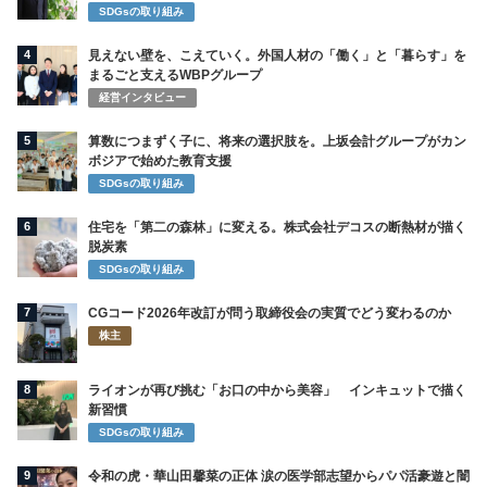
SDGsの取り組み
4
見えない壁を、こえていく。外国人材の「働く」と「暮らす」を
まるごと支えるWBPグループ
経営インタビュー
5
算数につまずく子に、将来の選択肢を。上坂会計グループがカン
ボジアで始めた教育支援
SDGsの取り組み
6
住宅を「第二の森林」に変える。株式会社デコスの断熱材が描く
脱炭素
SDGsの取り組み
7
CGコード2026年改訂が問う取締役会の実質でどう変わるのか
株主
8
ライオンが再び挑む「お口の中から美容」 インキュットで描く
新習慣
SDGsの取り組み
9
令和の虎・華山田馨菜の正体 涙の医学部志望からパパ活豪遊と闇