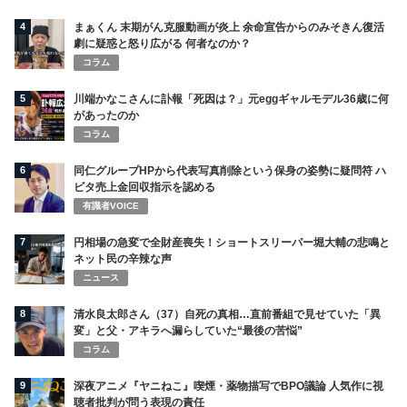
4
まぁくん 末期がん克服動画が炎上 余命宣告からのみそきん復活
劇に疑惑と怒り広がる 何者なのか？
コラム
5
川端かなこさんに訃報「死因は？」元eggギャルモデル36歳に何
があったのか
コラム
6
同仁グループHPから代表写真削除という保身の姿勢に疑問符 ハ
ビタ売上金回収指示を認める
有識者VOICE
7
円相場の急変で全財産喪失！ショートスリーパー堀大輔の悲鳴と
ネット民の辛辣な声
ニュース
8
清水良太郎さん（37）自死の真相…直前番組で見せていた「異
変」と父・アキラへ漏らしていた“最後の苦悩”
コラム
9
深夜アニメ『ヤニねこ』喫煙・薬物描写でBPO議論 人気作に視
聴者批判が問う表現の責任