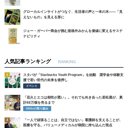
グローカルインサイトがつなぐ、生活者の声と一本の木――「見
えないもの」を見える形に
ジェー・ガーバー商会が挑む規格外みかんを価値に変えるサステ
ナビリティ
人気記事ランキング
RANKING
1
スタバが「Starbucks Youth Program」を始動 奨学金や体験支
援で若い世代の未来を後押し
イベント
2
「花火とエコは相性が悪い」。それでも向き合った若松屋が、累
計68万個を売るまで
SDGsの取り組み
3
「一人で頑張ることは、自立ではない」看護師を支えることが、
医療を守る。バリューメディカルが病院に持ち込んだ視点