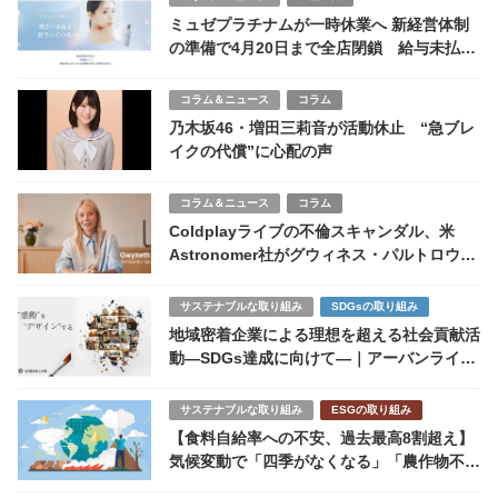
ミュゼプラチナムが一時休業へ 新経営体制
の準備で4月20日まで全店閉鎖 給与未払い
や経営混乱の実態
コラム＆ニュース
コラム
乃木坂46・増田三莉音が活動休止 “急ブレ
イクの代償”に心配の声
コラム＆ニュース
コラム
Coldplayライブの不倫スキャンダル、米
Astronomer社がグウィネス・パルトロウ起
用の逆手PR
サステナブルな取り組み
SDGsの取り組み
地域密着企業による理想を超える社会貢献活
動―SDGs達成に向けて―｜アーバンライク
の社会貢献活動
サステナブルな取り組み
ESGの取り組み
【食料自給率への不安、過去最高8割超え】
気候変動で「四季がなくなる」「農作物不
作」の懸念深刻化