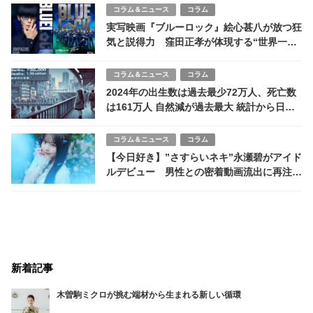
コラム＆ニュース
コラム
実写映画『ブルーロック』絵心甚八が放つ狂
気と説得力 窪田正孝が体現する“世界一に
取り憑かれた亡霊”
コラム＆ニュース
コラム
2024年の出生数は過去最少72万人、死亡数
は161万人 自然減が過去最大 統計から日本
の未来を探る
コラム＆ニュース
コラム
【今日好き】”さすらいネキ”永瀬碧がアイド
ルデビュー 男性との密着動画流出に再注目
も
新着記事
木曽駒ミクロが挑む端材から生まれる新しい循環