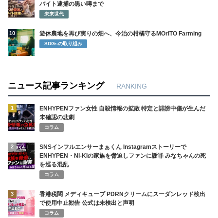
バイト逮捕の黒い噂まで
未来世代
10
遊休農地を再び実りの畑へ、今治の柑橘守るMOriTO Farming
SDGsの取り組み
ニュース記事ランキング
RANKING
1
ENHYPENファン女性 自殺情報の拡散 特定と誹謗中傷が生んだ
未確認の悲劇
コラム
2
SNSインフルエンサーまぁくん Instagramストーリーで
ENHYPEN・NI-KIの家族を脅迫しファンに謝罪 みなちゃんの死
を巡る混乱
コラム
3
香港税関 メディキューブ PDRNクリームにスーダンレッド検出
で使用中止勧告 公式は未検出と声明
コラム