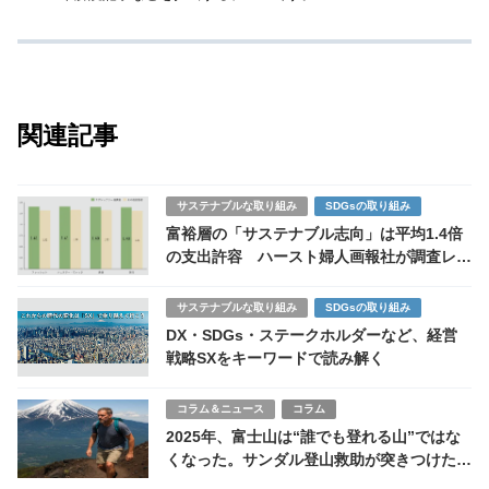
関連記事
サステナブルな取り組み
SDGsの取り組み
富裕層の「サステナブル志向」は平均1.4倍
の支出許容 ハースト婦人画報社が調査レポ
ートを発表
サステナブルな取り組み
SDGsの取り組み
DX・SDGs・ステークホルダーなど、経営
戦略SXをキーワードで読み解く
コラム＆ニュース
コラム
2025年、富士山は“誰でも登れる山”ではな
くなった。サンダル登山救助が突きつけた
「自由と責任」の境界線