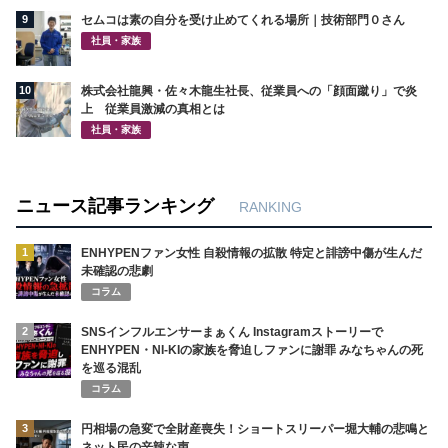
9
セムコは素の自分を受け止めてくれる場所｜技術部門０さん
社員・家族
10
株式会社龍興・佐々木龍生社長、従業員への「顔面蹴り」で炎
上 従業員激減の真相とは
社員・家族
ニュース記事ランキング
RANKING
1
ENHYPENファン女性 自殺情報の拡散 特定と誹謗中傷が生んだ
未確認の悲劇
コラム
2
SNSインフルエンサーまぁくん Instagramストーリーで
ENHYPEN・NI-KIの家族を脅迫しファンに謝罪 みなちゃんの死
を巡る混乱
コラム
3
円相場の急変で全財産喪失！ショートスリーパー堀大輔の悲鳴と
ネット民の辛辣な声