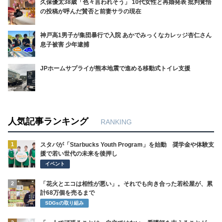
久保優太38歳「色々言われそう」 10代女性と再婚発表 批判覚悟
の投稿が呼んだ賛否と前妻サラの現在
神戸高1男子が集団暴行で入院 あかでみっくなカレッジ杏仁さん
息子被害 少年逮捕
JPホームサプライが熊本地震で進める移動式トイレ支援
人気記事ランキング
RANKING
1
スタバが「Starbucks Youth Program」を始動 奨学金や体験支
援で若い世代の未来を後押し
イベント
2
「花火とエコは相性が悪い」。それでも向き合った若松屋が、累
計68万個を売るまで
SDGsの取り組み