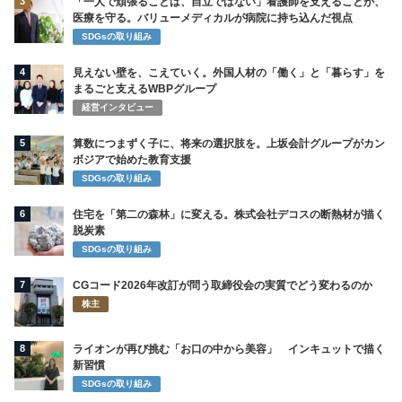
3
「一人で頑張ることは、自立ではない」看護師を支えることが、
医療を守る。バリューメディカルが病院に持ち込んだ視点
SDGsの取り組み
4
見えない壁を、こえていく。外国人材の「働く」と「暮らす」を
まるごと支えるWBPグループ
経営インタビュー
5
算数につまずく子に、将来の選択肢を。上坂会計グループがカン
ボジアで始めた教育支援
SDGsの取り組み
6
住宅を「第二の森林」に変える。株式会社デコスの断熱材が描く
脱炭素
SDGsの取り組み
7
CGコード2026年改訂が問う取締役会の実質でどう変わるのか
株主
8
ライオンが再び挑む「お口の中から美容」 インキュットで描く
新習慣
SDGsの取り組み