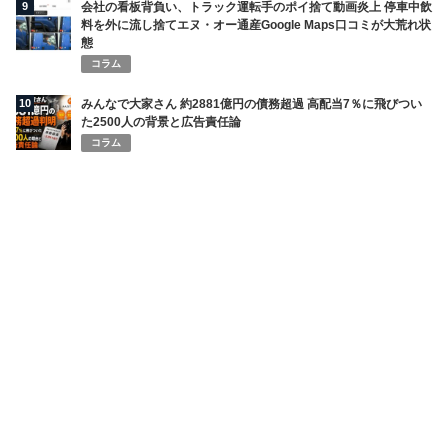
9
会社の看板背負い、トラック運転手のポイ捨て動画炎上 停車中飲
料を外に流し捨てエヌ・オー通産Google Maps口コミが大荒れ状
態
コラム
10
みんなで大家さん 約2881億円の債務超過 高配当7％に飛びつい
た2500人の背景と広告責任論
コラム