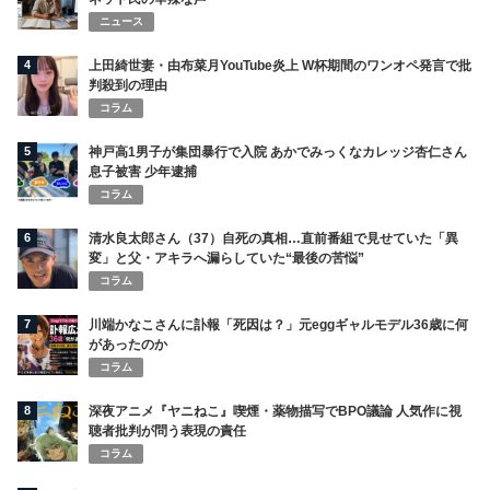
ニュース
4
上田綺世妻・由布菜月YouTube炎上 W杯期間のワンオペ発言で批
判殺到の理由
コラム
5
神戸高1男子が集団暴行で入院 あかでみっくなカレッジ杏仁さん
息子被害 少年逮捕
コラム
6
清水良太郎さん（37）自死の真相…直前番組で見せていた「異
変」と父・アキラへ漏らしていた“最後の苦悩”
コラム
7
川端かなこさんに訃報「死因は？」元eggギャルモデル36歳に何
があったのか
コラム
8
深夜アニメ『ヤニねこ』喫煙・薬物描写でBPO議論 人気作に視
聴者批判が問う表現の責任
コラム