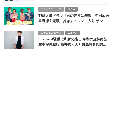
の謎
コラム＆ニュース
コラム
TBS火曜ドラマ「君の好きは無敵」初回放送
星野源主題歌「好き」トレンド入り サンリ
オ協力のキャラクタービジネス物語と同枠歴
代ヒット作
コラム＆ニュース
ニュース
Filament騒動に和解の兆し 令和の虎林尚弘
主宰が仲裁役 坂井秀人氏と川島悠希氏関係
修復へ