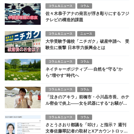
コラム＆ニュース
コラム
佐々木恭子アナの発言が浮き彫りにするフジ
テレビの構造的課題
コラム＆ニュース
ニュース
大学受験予備校「ニチガク」破産申請へ 受
験生に衝撃 日本学力振興会とは
コラム＆ニュース
コラム
ネイチャーポジティブ──自然を“守る”か
ら“増やす”時代へ
コラム＆ニュース
コラム
「泣きのアキラ」前橋市・小川晶市長、ホテ
ル密会で炎上――女を武器にする“お騒がせ
市長”の素顔
コラム＆ニュース
コラム
さとうさおり都議を「叩け」と指示？ 週刊
文春佐藤翠記者の取材とXアカウントロック