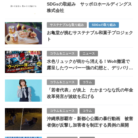
SDGsの取組み サッポロホールディングス
株式会社
サステナブルな取り組み
SDGsの取り組み
お亀堂が挑むサステナブル和菓子プロジェク
ト
コラム＆ニュース
ニュース
水色リュックが街から消える！Wolt撤退で
露呈したウーバー一強の幻想と、デリバリー
業界「終わりの始まり」
コラム＆ニュース
コラム
「若者代表」が炎上 たかまつなな氏の年金
改革発言が波紋を広げる
コラム＆ニュース
コラム
沖縄県那覇市・新都心公園の暴行動画 被害
者側が反撃し加害者を制圧する異例の展開