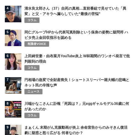
4
清水良太郎さん（37）自死の真相…直前番組で見せていた「異
変」と父・アキラへ漏らしていた“最後の苦悩”
コラム
5
同仁グループHPから代表写真削除という保身の姿勢に疑問符 ハ
ビタ売上金回収指示を認める
有識者VOICE
6
上田綺世妻・由布菜月YouTube炎上 W杯期間のワンオペ発言で批
判殺到の理由
コラム
7
円相場の急変で全財産喪失！ショートスリーパー堀大輔の悲鳴と
ネット民の辛辣な声
ニュース
8
川端かなこさんに訃報「死因は？」元eggギャルモデル36歳に何
があったのか
コラム
9
まぁくん 末期がん克服動画が炎上 余命宣告からのみそきん復活
劇に疑惑と怒り広がる 何者なのか？