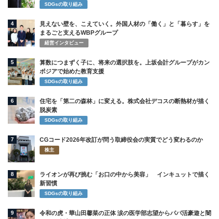
SDGsの取り組み
4
見えない壁を、こえていく。外国人材の「働く」と「暮らす」を
まるごと支えるWBPグループ
経営インタビュー
5
算数につまずく子に、将来の選択肢を。上坂会計グループがカン
ボジアで始めた教育支援
SDGsの取り組み
6
住宅を「第二の森林」に変える。株式会社デコスの断熱材が描く
脱炭素
SDGsの取り組み
7
CGコード2026年改訂が問う取締役会の実質でどう変わるのか
株主
8
ライオンが再び挑む「お口の中から美容」 インキュットで描く
新習慣
SDGsの取り組み
9
令和の虎・華山田馨菜の正体 涙の医学部志望からパパ活豪遊と闇