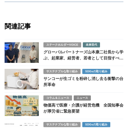
関連記事
ステークホルダーVOICE
未来世代
グローバルパートナーズ山本康二社長から学
ぶ、起業家、経営者、若者として目指すべき
姿
サステナブルな取り組み
SDGsの取り組み
サンコーが生ゴミを粉砕し消し去る衝撃の台
所革命
コラム＆ニュース
ニュース
物価高で医療・介護が経営危機 全国知事会
が厚労省に緊急要望
サステナブルな取り組み
SDGsの取り組み