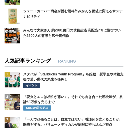
ジェー・ガーバー商会が挑む規格外みかんを価値に変えるサステ
ナビリティ
みんなで大家さん 約2881億円の債務超過 高配当7％に飛びつい
た2500人の背景と広告責任論
人気記事ランキング
RANKING
1
スタバが「Starbucks Youth Program」を始動 奨学金や体験支
援で若い世代の未来を後押し
イベント
2
「花火とエコは相性が悪い」。それでも向き合った若松屋が、累
計68万個を売るまで
SDGsの取り組み
3
「一人で頑張ることは、自立ではない」看護師を支えることが、
医療を守る。バリューメディカルが病院に持ち込んだ視点