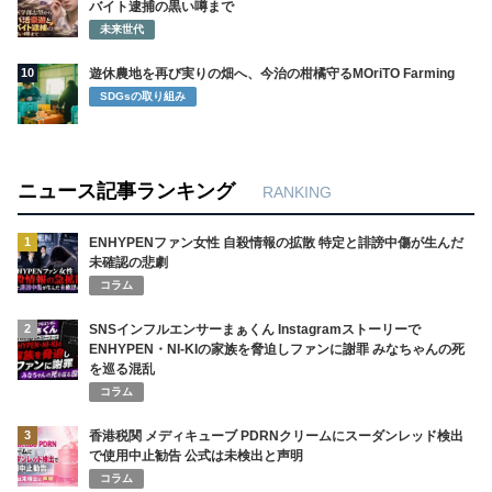
バイト逮捕の黒い噂まで
未来世代
10
遊休農地を再び実りの畑へ、今治の柑橘守るMOriTO Farming
SDGsの取り組み
ニュース記事ランキング
RANKING
1
ENHYPENファン女性 自殺情報の拡散 特定と誹謗中傷が生んだ
未確認の悲劇
コラム
2
SNSインフルエンサーまぁくん Instagramストーリーで
ENHYPEN・NI-KIの家族を脅迫しファンに謝罪 みなちゃんの死
を巡る混乱
コラム
3
香港税関 メディキューブ PDRNクリームにスーダンレッド検出
で使用中止勧告 公式は未検出と声明
コラム