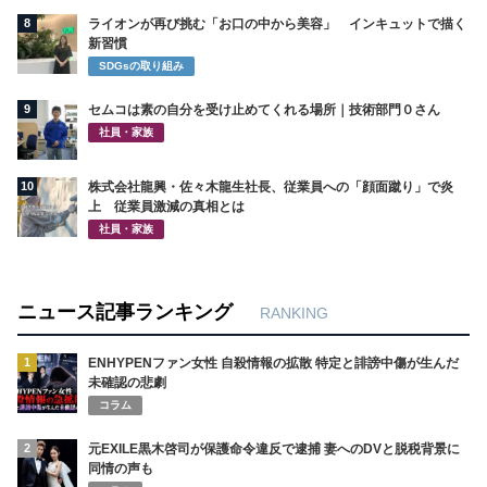
8
ライオンが再び挑む「お口の中から美容」 インキュットで描く
新習慣
SDGsの取り組み
9
セムコは素の自分を受け止めてくれる場所｜技術部門０さん
社員・家族
10
株式会社龍興・佐々木龍生社長、従業員への「顔面蹴り」で炎
上 従業員激減の真相とは
社員・家族
ニュース記事ランキング
RANKING
1
ENHYPENファン女性 自殺情報の拡散 特定と誹謗中傷が生んだ
未確認の悲劇
コラム
2
元EXILE黒木啓司が保護命令違反で逮捕 妻へのDVと脱税背景に
同情の声も