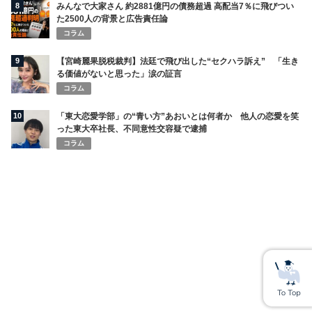
8
みんなで大家さん 約2881億円の債務超過 高配当7％に飛びつい
た2500人の背景と広告責任論
コラム
9
【宮崎麗果脱税裁判】法廷で飛び出した“セクハラ訴え” 「生き
る価値がないと思った」涙の証言
コラム
10
「東大恋愛学部」の“青い方”あおいとは何者か 他人の恋愛を笑
った東大卒社長、不同意性交容疑で逮捕
コラム