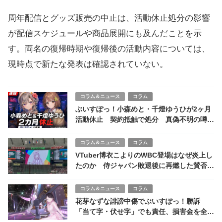
周年配信とグッズ販売の中止は、活動休止処分の影響
が配信スケジュールや商品展開にも及んだことを示
す。両名の復帰時期や復帰後の活動内容については、
現時点で新たな発表は確認されていない。
コラム＆ニュース
コラム
ぶいすぽっ！小森めと・千燈ゆうひが2ヶ月
活動休止 契約抵触で処分 真偽不明の噂も
拡散
コラム＆ニュース
コラム
VTuber博衣こよりのWBC登場はなぜ炎上し
たのか 侍ジャパン敗退後に再燃した賛否の
全体像
コラム＆ニュース
コラム
花芽なずな誹謗中傷でぶいすぽっ！勝訴
「当て字・伏せ字」でも責任、損害金を全額