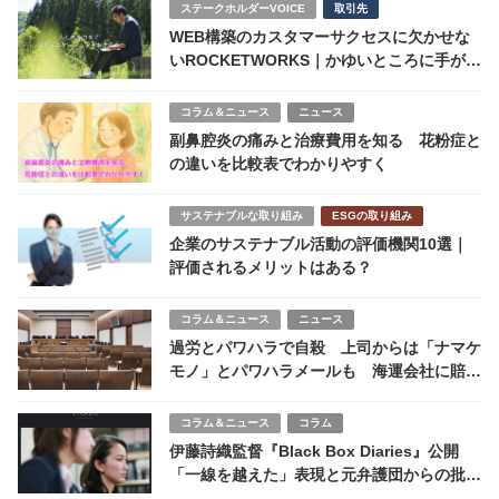
ステークホルダーVOICE
取引先
WEB構築のカスタマーサクセスに欠かせな
いROCKETWORKS｜かゆいところに手が届
くROCKETWORKS のセキュリティ・ソリ
ューション
コラム＆ニュース
ニュース
副鼻腔炎の痛みと治療費用を知る 花粉症と
の違いを比較表でわかりやすく
サステナブルな取り組み
ESGの取り組み
企業のサステナブル活動の評価機関10選｜
評価されるメリットはある？
コラム＆ニュース
ニュース
過労とパワハラで自殺 上司からは「ナマケ
モノ」とパワハラメールも 海運会社に賠償
命令6600万
コラム＆ニュース
コラム
伊藤詩織監督『Black Box Diaries』公開
「一線を越えた」表現と元弁護団からの批
判、未解決の法的懸念