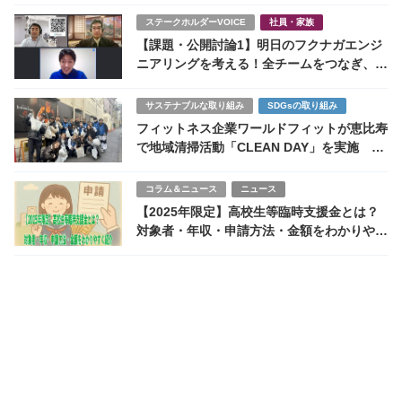
ステークホルダーVOICE
社員・家族
【課題・公開討論1】明日のフクナガエンジ
ニアリングを考える！全チームをつなぎ、経
営層に文句を言えるお母さん役を待望する
サステナブルな取り組み
SDGsの取り組み
フィットネス企業ワールドフィットが恵比寿
で地域清掃活動「CLEAN DAY」を実施 サ
ステナビリティとWell-beingを両立する地
域貢献とは
コラム＆ニュース
ニュース
【2025年限定】高校生等臨時支援金とは？
対象者・年収・申請方法・金額をわかりやす
く紹介