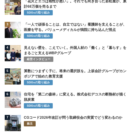
2
「花火とエコは相性が悪い」。それでも向き合った若松屋が、累
計68万個を売るまで
SDGsの取り組み
3
「一人で頑張ることは、自立ではない」看護師を支えることが、
医療を守る。バリューメディカルが病院に持ち込んだ視点
SDGsの取り組み
4
見えない壁を、こえていく。外国人材の「働く」と「暮らす」を
まるごと支えるWBPグループ
経営インタビュー
5
算数につまずく子に、将来の選択肢を。上坂会計グループがカン
ボジアで始めた教育支援
SDGsの取り組み
6
住宅を「第二の森林」に変える。株式会社デコスの断熱材が描く
脱炭素
SDGsの取り組み
7
CGコード2026年改訂が問う取締役会の実質でどう変わるのか
株主