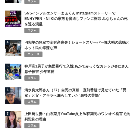
コラム
3
SNSインフルエンサーまぁくん Instagramストーリーで
ENHYPEN・NI-KIの家族を脅迫しファンに謝罪 みなちゃんの死
を巡る混乱
コラム
4
円相場の急変で全財産喪失！ショートスリーパー堀大輔の悲鳴と
ネット民の辛辣な声
ニュース
5
神戸高1男子が集団暴行で入院 あかでみっくなカレッジ杏仁さん
息子被害 少年逮捕
コラム
6
清水良太郎さん（37）自死の真相…直前番組で見せていた「異
変」と父・アキラへ漏らしていた“最後の苦悩”
コラム
7
上田綺世妻・由布菜月YouTube炎上 W杯期間のワンオペ発言で批
判殺到の理由
コラム