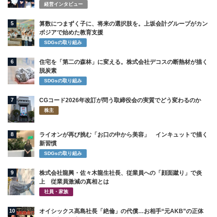
経営インタビュー
5
算数につまずく子に、将来の選択肢を。上坂会計グループがカン
ボジアで始めた教育支援
SDGsの取り組み
6
住宅を「第二の森林」に変える。株式会社デコスの断熱材が描く
脱炭素
SDGsの取り組み
7
CGコード2026年改訂が問う取締役会の実質でどう変わるのか
株主
8
ライオンが再び挑む「お口の中から美容」 インキュットで描く
新習慣
SDGsの取り組み
9
株式会社龍興・佐々木龍生社長、従業員への「顔面蹴り」で炎
上 従業員激減の真相とは
社員・家族
10
オイシックス髙島社長「絶倫」の代償…お相手“元AKB”の正体