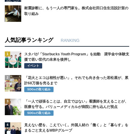
耐震診断に、もう一人の専門家を。株式会社田口住生活設計室の
取り組み
人気記事ランキング
RANKING
1
スタバが「Starbucks Youth Program」を始動 奨学金や体験支
援で若い世代の未来を後押し
イベント
2
「花火とエコは相性が悪い」。それでも向き合った若松屋が、累
計68万個を売るまで
SDGsの取り組み
3
「一人で頑張ることは、自立ではない」看護師を支えることが、
医療を守る。バリューメディカルが病院に持ち込んだ視点
SDGsの取り組み
4
見えない壁を、こえていく。外国人材の「働く」と「暮らす」を
まるごと支えるWBPグループ