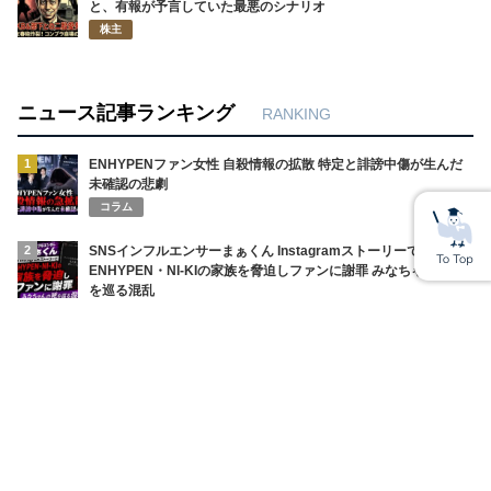
と、有報が予言していた最悪のシナリオ
株主
ニュース記事ランキング
RANKING
1
ENHYPENファン女性 自殺情報の拡散 特定と誹謗中傷が生んだ
未確認の悲劇
コラム
2
SNSインフルエンサーまぁくん Instagramストーリーで
ENHYPEN・NI-KIの家族を脅迫しファンに謝罪 みなちゃんの死
を巡る混乱
コラム
3
円相場の急変で全財産喪失！ショートスリーパー堀大輔の悲鳴と
ネット民の辛辣な声
ニュース
4
上田綺世妻・由布菜月YouTube炎上 W杯期間のワンオペ発言で批
判殺到の理由
コラム