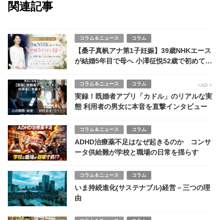
関連記事
コラム＆ニュース
コラム
【桑子真帆アナ第1子妊娠】39歳NHKエース
が結婚5年目で母へ 小澤征悦52歳で初めての
父親に
コラム＆ニュース
コラム
<AD >
実録！既婚者アプリ「カドル」のリアルな実
態 利用者の男女に本音を直撃インタビュー
コラム＆ニュース
コラム
ADHD治療薬不足はなぜ起きるのか コンサ
ータ供給難が学校と職場の日常を揺らす
コラム＆ニュース
コラム
いま持続進化(サステナブル)経営－三つの理
由