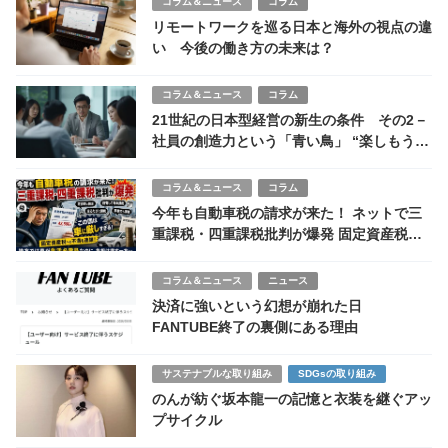
コラム＆ニュース
コラム
リモートワークを巡る日本と海外の視点の違
い 今後の働き方の未来は？
コラム＆ニュース
コラム
21世紀の日本型経営の新生の条件 その2－
社員の創造力という「青い鳥」 “楽しもうと
すれば楽しい”－
コラム＆ニュース
コラム
今年も自動車税の請求が来た！ ネットで三
重課税・四重課税批判が爆発 固定資産税不
満も連鎖
コラム＆ニュース
ニュース
決済に強いという幻想が崩れた日
FANTUBE終了の裏側にある理由
サステナブルな取り組み
SDGsの取り組み
のんが紡ぐ坂本龍一の記憶と衣装を継ぐアッ
プサイクル