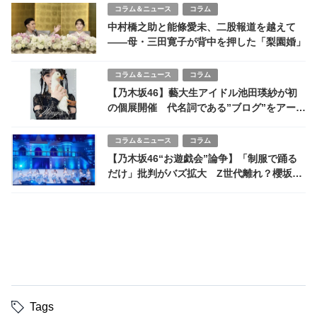
コラム＆ニュース
コラム
中村橋之助と能條愛未、二股報道を越えて
――母・三田寛子が背中を押した「梨園婚」
コラム＆ニュース
コラム
【乃木坂46】藝大生アイドル池田瑛紗が初
の個展開催 代名詞である”ブログ”をアート
に昇華
コラム＆ニュース
コラム
【乃木坂46“お遊戯会”論争】「制服で踊る
だけ」批判がバズ拡大 Z世代離れ？櫻坂46
との“対照的な現在地”
Tags