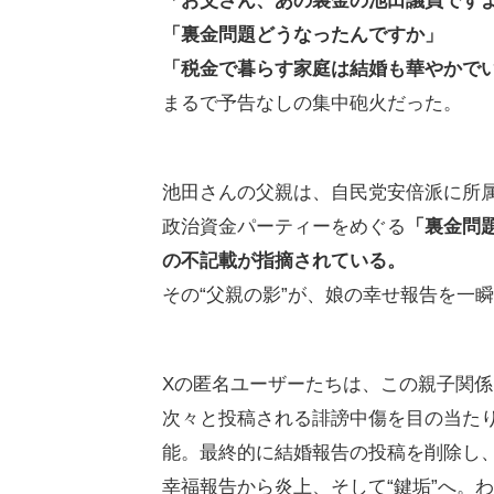
「お父さん、あの裏金の池田議員です
「裏金問題どうなったんですか」
「税金で暮らす家庭は結婚も華やかで
まるで予告なしの集中砲火だった。
池田さんの父親は、自民党安倍派に所
政治資金パーティーをめぐる
「裏金問
の不記載が指摘されている。
その“父親の影”が、娘の幸せ報告を一
Xの匿名ユーザーたちは、この親子関
次々と投稿される誹謗中傷を目の当た
能。最終的に結婚報告の投稿を削除し、
幸福報告から炎上、そして“鍵垢”へ。