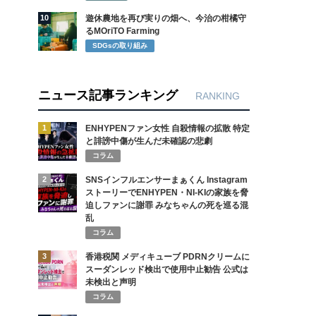
10
遊休農地を再び実りの畑へ、今治の柑橘守
るMOriTO Farming
SDGsの取り組み
ニュース記事ランキング
RANKING
1
ENHYPENファン女性 自殺情報の拡散 特定
と誹謗中傷が生んだ未確認の悲劇
コラム
2
SNSインフルエンサーまぁくん Instagram
ストーリーでENHYPEN・NI-KIの家族を脅
迫しファンに謝罪 みなちゃんの死を巡る混
乱
コラム
3
香港税関 メディキューブ PDRNクリームに
スーダンレッド検出で使用中止勧告 公式は
未検出と声明
コラム