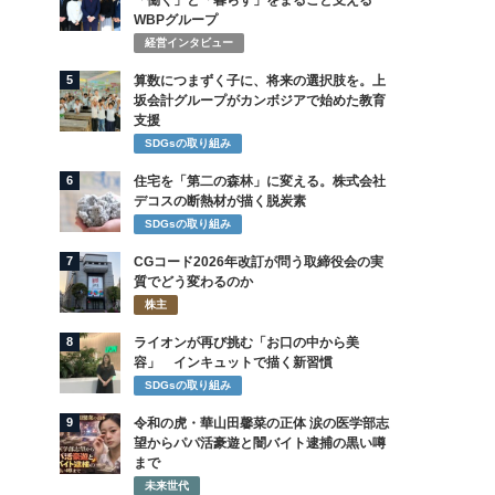
「働く」と「暮らす」をまるごと支える
WBPグループ
経営インタビュー
5
算数につまずく子に、将来の選択肢を。上
坂会計グループがカンボジアで始めた教育
支援
SDGsの取り組み
6
住宅を「第二の森林」に変える。株式会社
デコスの断熱材が描く脱炭素
SDGsの取り組み
7
CGコード2026年改訂が問う取締役会の実
質でどう変わるのか
株主
8
ライオンが再び挑む「お口の中から美
容」 インキュットで描く新習慣
SDGsの取り組み
9
令和の虎・華山田馨菜の正体 涙の医学部志
望からパパ活豪遊と闇バイト逮捕の黒い噂
まで
未来世代