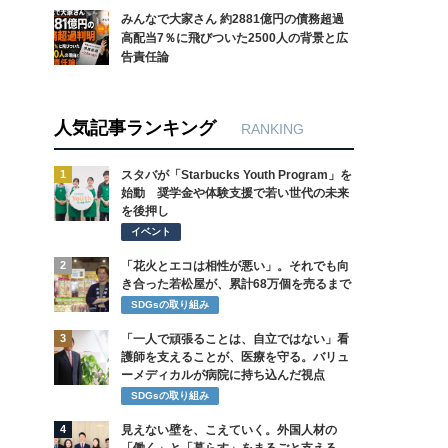
みんなで大家さん 約2881億円の債務超過
高配当7％に飛びついた2500人の背景と広
告責任論
人気記事ランキング
RANKING
1
スタバが「Starbucks Youth Program」を
始動 奨学金や体験支援で若い世代の未来
を後押し
イベント
2
「花火とエコは相性が悪い」。それでも向
き合った若松屋が、累計68万個を売るまで
SDGsの取り組み
3
「一人で頑張ることは、自立ではない」看
護師を支えることが、医療を守る。バリュ
ーメディカルが病院に持ち込んだ視点
SDGsの取り組み
4
見えない壁を、こえていく。外国人材の