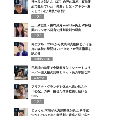
4
清水良太郎さん（37）自死の真相…直前番
組で見せていた「異変」と父・アキラへ漏
らしていた“最後の苦悩”
コラム
5
上田綺世妻・由布菜月YouTube炎上 W杯期
間のワンオペ発言で批判殺到の理由
コラム
6
同仁グループHPから代表写真削除という保
身の姿勢に疑問符 ハビタ売上金回収指示を
認める
有識者VOICE
7
円相場の急変で全財産喪失！ショートスリ
ーパー堀大輔の悲鳴とネット民の辛辣な声
ニュース
8
アリアナ・グランデを休止へ追い込んだ
「心配」の声 痩せた体を監視し続ける
SNS
コラム
9
まぁくん 末期がん克服動画が炎上 余命宣
告からのみそきん復活劇に疑惑と怒り広が