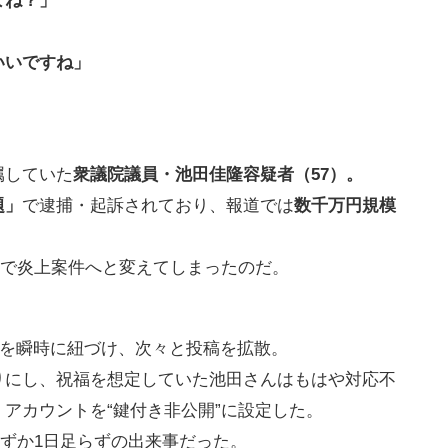
よね？」
いいですね」
属していた
衆議院議員・池田佳隆容疑者（57）。
題」
で逮捕・起訴されており、報道では
数千万円規模
瞬で炎上案件へと変えてしまったのだ。
係を瞬時に紐づけ、次々と投稿を拡散。
りにし、祝福を想定していた池田さんはもはや対応不
アカウントを“鍵付き非公開”に設定した。
わずか1日足らずの出来事だった。