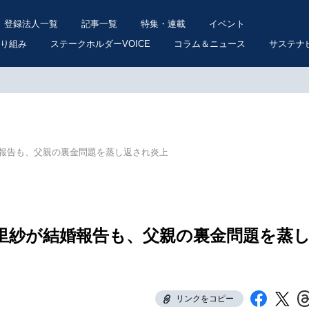
登録法人一覧
記事一覧
特集・連載
イベント
り組み
ステークホルダーVOICE
コラム＆ニュース
サステナ
報告も、父親の裏金問題を蒸し返され炎上
里紗が結婚報告も、父親の裏金問題を蒸
リンクをコピー