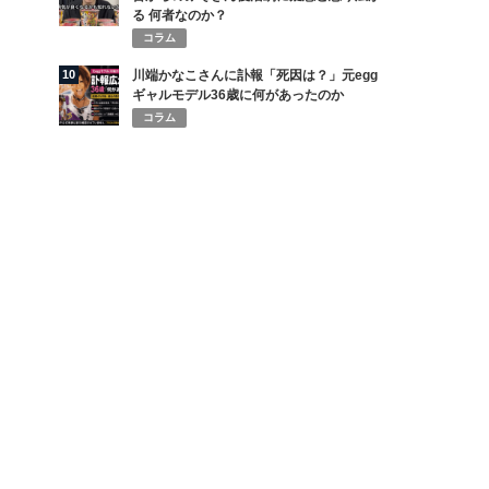
る 何者なのか？
コラム
10
川端かなこさんに訃報「死因は？」元egg
ギャルモデル36歳に何があったのか
コラム