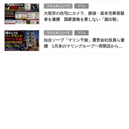
コラム＆ニュース
コラム
大垣市の住宅にカメラ、探偵・坂本充希容疑
者を逮捕 国家資格を要しない「届出制」
コラム＆ニュース
コラム
仙台ソープ「マリン千姫」運営会社役員ら逮
捕 1月末のマリングループ一斉閉店から5
か月後の急展開