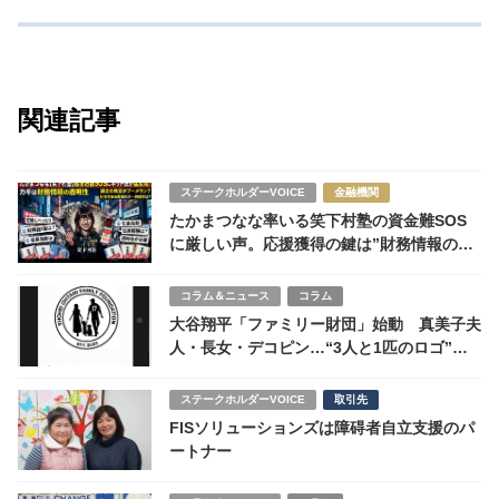
関連記事
ステークホルダーVOICE
金融機関
たかまつなな率いる笑下村塾の資金難SOS
に厳しい声。応援獲得の鍵は”財務情報の開
示”
コラム＆ニュース
コラム
大谷翔平「ファミリー財団」始動 真美子夫
人・長女・デコピン…“3人と1匹のロゴ”が
示す新たな物語
ステークホルダーVOICE
取引先
FISソリューションズは障碍者自立支援のパ
ートナー