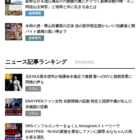
9
萩野公介＆池江璃花子の熱愛の裏にチラつく新興宗教の噂「不二
阿祖山太神宮」と地球と共に生きる会とは
地球環境
10
令和の虎・華山田馨菜の正体 涙の医学部志望からパパ活豪遊と闇
バイト逮捕の黒い噂まで
未来世代
ニュース記事ランキング
RANKING
1
元EXILE黒木啓司が保護命令違反で逮捕 妻へのDVと脱税背景に
同情の声も
コラム
2
ENHYPENファン女性 自殺情報の拡散 特定と誹謗中傷が生んだ
未確認の悲劇
コラム
3
SNSインフルエンサーまぁくん Instagramストーリーで
ENHYPEN・NI-KIの家族を脅迫しファンに謝罪 みなちゃんの死
を巡る混乱