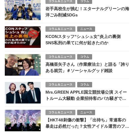
コラム＆ニュース
コラム
岩手高校生が挑む！エターナルグリーンの海
洋ごみ削減SDGs
コラム＆ニュース
ニュース
KCONスタッフ“シュシュ女”炎上の裏側
SNS私刑の果てに何が起きたのか
コラム＆ニュース
コラム
高橋亜矢子さん（作業療法士）と語る「誇り
ある就労」＃ソーシャルグッド雑談
コラム＆ニュース
コラム
Mrs.GREEN APPLE国立競技場公演 スイー
トルーム大騒動 企業招待客のバカ騒ぎで公
演妨害 スタジアム公式が謝罪 ファン激怒の
全貌
コラム＆ニュース
ニュース
【HKT48刺傷の衝撃】「出待ち」常連客の
暴走は必然だった？女性アイドル運営のファ
ンとの距離で稼ぐビジネスの末路