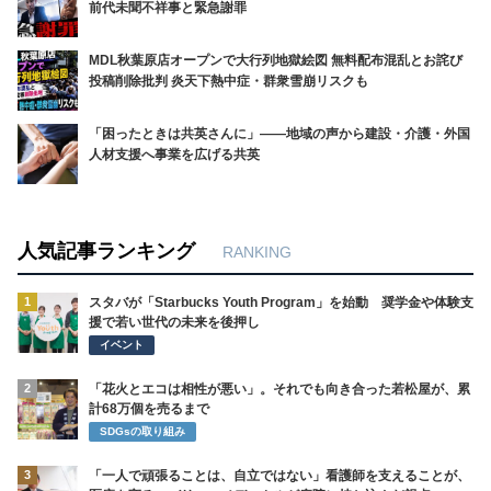
前代未聞不祥事と緊急謝罪
MDL秋葉原店オープンで大行列地獄絵図 無料配布混乱とお詫び
投稿削除批判 炎天下熱中症・群衆雪崩リスクも
「困ったときは共英さんに」――地域の声から建設・介護・外国
人材支援へ事業を広げる共英
人気記事ランキング
RANKING
1
スタバが「Starbucks Youth Program」を始動 奨学金や体験支
援で若い世代の未来を後押し
イベント
2
「花火とエコは相性が悪い」。それでも向き合った若松屋が、累
計68万個を売るまで
SDGsの取り組み
3
「一人で頑張ることは、自立ではない」看護師を支えることが、