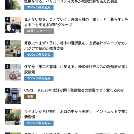
医療を守る。バリューメディカルが病院に持ち込んだ視点
SDGsの取り組み
4
見えない壁を、こえていく。外国人材の「働く」と「暮らす」を
まるごと支えるWBPグループ
経営インタビュー
5
算数につまずく子に、将来の選択肢を。上坂会計グループがカン
ボジアで始めた教育支援
SDGsの取り組み
6
住宅を「第二の森林」に変える。株式会社デコスの断熱材が描く
脱炭素
SDGsの取り組み
7
CGコード2026年改訂が問う取締役会の実質でどう変わるのか
株主
8
ライオンが再び挑む「お口の中から美容」 インキュットで描く
新習慣
SDGsの取り組み