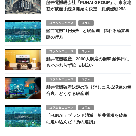
船井電機親会社「FUNAI GROUP」、東京地
裁が破産手続き開始を決定 負債総額258億
円超 今後の影響は？
コラム＆ニュース
コラム
船井電機“1円売却”と破産劇 揺れる経営再
建の行方
コラム＆ニュース
コラム
船井電機破産、2000人解雇の衝撃 給料日に
もかかわらず給与未払い
コラム＆ニュース
コラム
船井電機破産決定の取り消しに見る混迷の舞
台裏、どうなる破産劇
コラム＆ニュース
コラム
「FUNAI」ブランド消滅 船井電機を破産
に追い込んだ「負の連鎖」