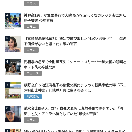
コラム
4
神戸高1男子が集団暴行で入院 あかでみっくなカレッジ杏仁さん
息子被害 少年逮捕
コラム
5
【宮崎麗果脱税裁判】法廷で飛び出した“セクハラ訴え” 「生き
る価値がないと思った」涙の証言
コラム
6
円相場の急変で全財産喪失！ショートスリーパー堀大輔の悲鳴と
ネット民の辛辣な声
ニュース
7
萩野公介＆池江璃花子の熱愛の裏にチラつく新興宗教の噂「不二
阿祖山太神宮」と地球と共に生きる会とは
地球環境
8
清水良太郎さん（37）自死の真相…直前番組で見せていた「異
変」と父・アキラへ漏らしていた“最後の苦悩”
コラム
9
MissAVが見れない・繋がらない原因は？最新URL・ミラーサイ