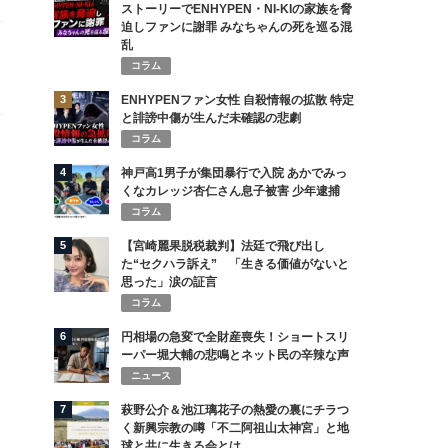
ストーリーでENHYPEN・NI-KIの家族を脅
迫しファンに謝罪 みなちゃんの死を巡る混
乱
コラム
3
ENHYPENファン女性 自殺情報の拡散 特定
と誹謗中傷が生んだ未確認の悲劇
コラム
4
神戸高1男子が集団暴行で入院 あかでみっ
くなカレッジ杏仁さん息子被害 少年逮捕
コラム
5
【宮崎麗果脱税裁判】法廷で飛び出し
た“セクハラ訴え” 「生きる価値がないと
思った」涙の証言
コラム
6
円相場の急変で全財産喪失！ショートスリ
ーパー堀大輔の悲鳴とネット民の辛辣な声
ニュース
7
萩野公介＆池江璃花子の熱愛の裏にチラつ
く新興宗教の噂「不二阿祖山太神宮」と地
球と共に生きる会とは