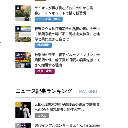
8
ライオンが再び挑む「お口の中から美
容」 インキュットで描く新習慣
変
SDGsの取り組み
9
萩野公介＆池江璃花子の熱愛の裏にチラつ
く新興宗教の噂「不二阿祖山太神宮」と地
球と共に生きる会とは
地球環境
10
歓楽街の帝王・森下グループ「マリン」全
店閉店の怪 総工費10億円の宮殿を捨てて
まで撤退する理由
社員・家族
ニュース記事ランキング
RANKING
1
元EXILE黒木啓司が保護命令違反で逮捕 妻
へのDVと脱税背景に同情の声も
コラム
2
SNSインフルエンサーまぁくん Instagram