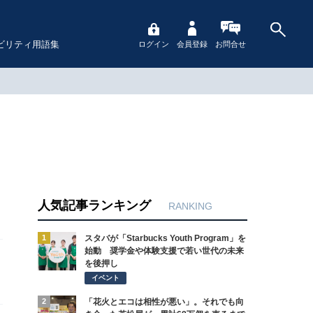
ビリティ用語集
ログイン
会員登録
お問合せ
人気記事ランキング
RANKING
1
スタバが「Starbucks Youth Program」を
始動 奨学金や体験支援で若い世代の未来
を後押し
イベント
2
「花火とエコは相性が悪い」。それでも向