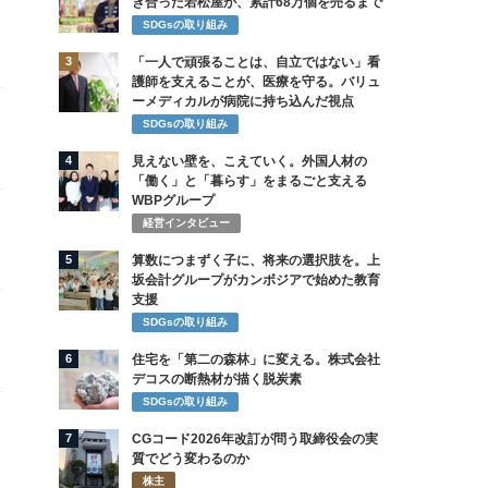
き合った若松屋が、累計68万個を売るまで
SDGsの取り組み
3
「一人で頑張ることは、自立ではない」看
護師を支えることが、医療を守る。バリュ
ーメディカルが病院に持ち込んだ視点
SDGsの取り組み
4
見えない壁を、こえていく。外国人材の
「働く」と「暮らす」をまるごと支える
WBPグループ
経営インタビュー
5
算数につまずく子に、将来の選択肢を。上
坂会計グループがカンボジアで始めた教育
支援
SDGsの取り組み
6
住宅を「第二の森林」に変える。株式会社
デコスの断熱材が描く脱炭素
SDGsの取り組み
7
CGコード2026年改訂が問う取締役会の実
質でどう変わるのか
株主