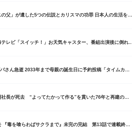
の父」が遺した5つの伝説とカリスマの功罪 日本人の生活を
海テレビ「スイッチ！」お天気キャスター、番組出演後に倒れ
r・ゼパさん急逝 2033年まで母親の誕生日に予約投稿「タイムカプ
い」始動わずか1週間後の悲劇
社長が死去 “よってたかって作る”を貫いた76年と再建の重
 『毒を喰らわばサクラまで』未完の完結 第13話で連載終