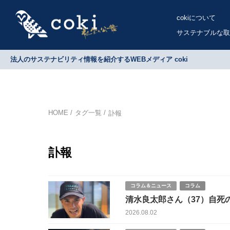
cokiについて
サステナブルな取
法人のサステナビリティ情報を紹介するWEBメディア coki
HOME
タグ一覧
訃報
訃報
コラム＆ニュース
コラム
清水良太郎さん（37）自死
ていた“最後の苦悩”
2026.08.02