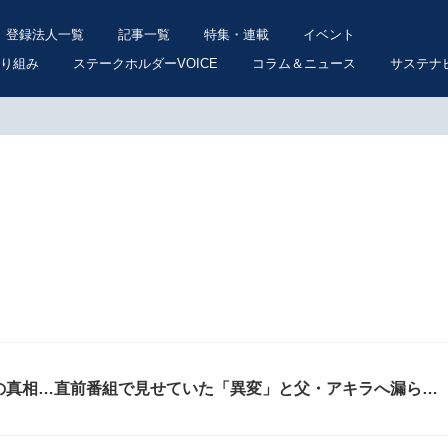
登録法人一覧
記事一覧
特集・連載
イベント
り組み
ステークホルダーVOICE
コラム＆ニュース
サステナ
の真相…直前番組で見せていた「異変」と父・アキラへ漏らし