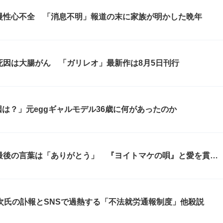
慢性心不全 「消息不明」報道の末に家族が明かした晩年
死因は大腸がん 「ガリレオ」最新作は8月5日刊行
は？」元eggギャルモデル36歳に何があったのか
最後の言葉は「ありがとう」 『ヨイトマケの唄』と愛を貫い
次氏の訃報とSNSで過熱する「不法就労通報制度」他殺説