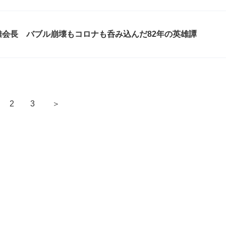
会長 バブル崩壊もコロナも呑み込んだ82年の英雄譚
＞
2
3