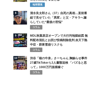
地球環境
8
清水良太郎さん（37）自死の真相…直前番
組で見せていた「異変」と父・アキラへ漏
らしていた“最後の苦悩”
コラム
9
MDL秋葉原店オープンで大行列地獄絵図 無
料配布混乱とお詫び投稿削除批判 炎天下熱
中症・群衆雪崩リスクも
コラム
10
渋谷「箱の中身」さーちゃん 胸触らせ事件
27歳TikTokerら3人書類送検 「バズると思
って」1000万円規模稼ぐ
コラム