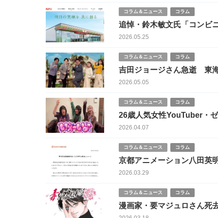
コラム＆ニュース
コラム
追悼・鈴木敏文氏「コンビニ
革した男の素顔
2026.05.25
コラム＆ニュース
コラム
吉田ジョージさん急逝 東
56歳で死去
2026.05.05
コラム＆ニュース
コラム
26歳人気女性YouTube
セル」 新グループ「いぇー
2026.04.07
コラム＆ニュース
コラム
京都アニメーション八田英明
み
2026.03.29
コラム＆ニュース
コラム
漫画家・要マジュロさん死去
了・原作執筆中の突然死