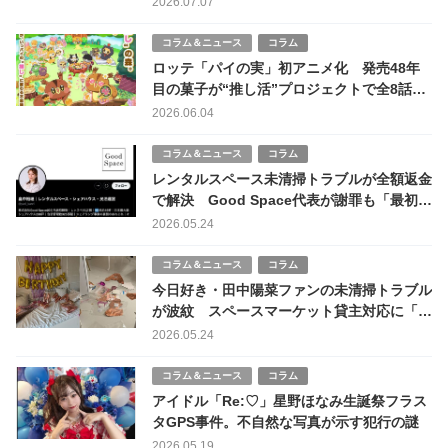
2026.07.07
コラム＆ニュース
コラム
ロッテ「パイの実」初アニメ化 発売48年
目の菓子が“推し活”プロジェクトで全8話展
開
2026.06.04
コラム＆ニュース
コラム
レンタルスペース未清掃トラブルが全額返金
で解決 Good Space代表が謝罪も「最初の
対応が問題」と厳しい声
2026.05.24
コラム＆ニュース
コラム
今日好き・田中陽菜ファンの未清掃トラブル
が波紋 スペースマーケット貸主対応に「全
額返金では？」の声も
2026.05.24
コラム＆ニュース
コラム
アイドル「Re:♡」星野ほなみ生誕祭フラス
タGPS事件。不自然な写真が示す犯行の謎
2026.05.19