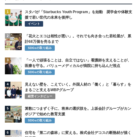
1
スタバが「Starbucks Youth Program」を始動 奨学金や体験支
援で若い世代の未来を後押し
イベント
2
「花火とエコは相性が悪い」。それでも向き合った若松屋が、累
計68万個を売るまで
SDGsの取り組み
3
「一人で頑張ることは、自立ではない」看護師を支えることが、
医療を守る。バリューメディカルが病院に持ち込んだ視点
SDGsの取り組み
4
見えない壁を、こえていく。外国人材の「働く」と「暮らす」を
まるごと支えるWBPグループ
経営インタビュー
5
算数につまずく子に、将来の選択肢を。上坂会計グループがカン
ボジアで始めた教育支援
SDGsの取り組み
6
住宅を「第二の森林」に変える。株式会社デコスの断熱材が描く