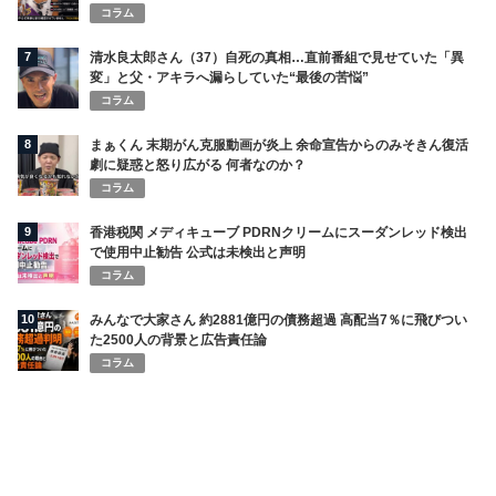
コラム
7
清水良太郎さん（37）自死の真相…直前番組で見せていた「異
変」と父・アキラへ漏らしていた“最後の苦悩”
コラム
8
まぁくん 末期がん克服動画が炎上 余命宣告からのみそきん復活
劇に疑惑と怒り広がる 何者なのか？
コラム
9
香港税関 メディキューブ PDRNクリームにスーダンレッド検出
で使用中止勧告 公式は未検出と声明
コラム
10
みんなで大家さん 約2881億円の債務超過 高配当7％に飛びつい
た2500人の背景と広告責任論
コラム