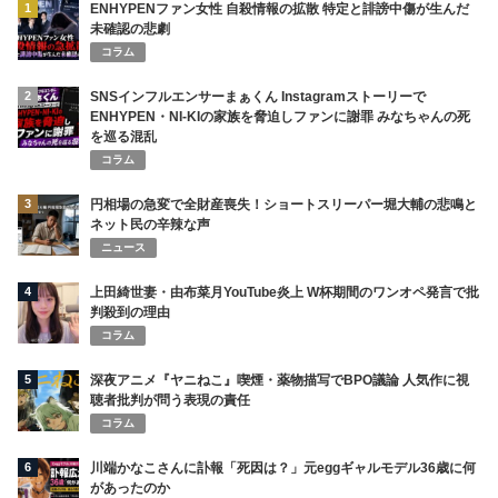
1
ENHYPENファン女性 自殺情報の拡散 特定と誹謗中傷が生んだ
未確認の悲劇
コラム
2
SNSインフルエンサーまぁくん Instagramストーリーで
ENHYPEN・NI-KIの家族を脅迫しファンに謝罪 みなちゃんの死
を巡る混乱
コラム
3
円相場の急変で全財産喪失！ショートスリーパー堀大輔の悲鳴と
ネット民の辛辣な声
ニュース
4
上田綺世妻・由布菜月YouTube炎上 W杯期間のワンオペ発言で批
判殺到の理由
コラム
5
深夜アニメ『ヤニねこ』喫煙・薬物描写でBPO議論 人気作に視
聴者批判が問う表現の責任
コラム
6
川端かなこさんに訃報「死因は？」元eggギャルモデル36歳に何
があったのか