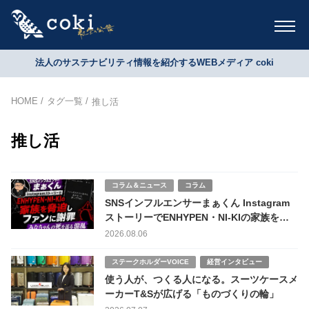
法人のサステナビリティ情報を紹介するWEBメディア coki
HOME
タグ一覧
推し活
推し活
コラム＆ニュース
コラム
SNSインフルエンサーまぁくん Instagram
ストーリーでENHYPEN・NI-KIの家族を脅
迫しファンに謝罪 みなちゃんの死を巡る混
2026.08.06
乱
ステークホルダーVOICE
経営インタビュー
使う人が、つくる人になる。スーツケースメ
ーカーT&Sが広げる「ものづくりの輪」