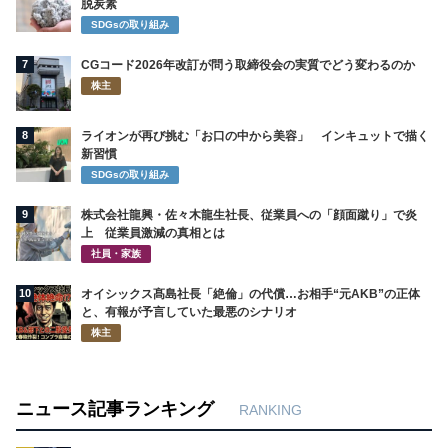
脱炭素
SDGsの取り組み
7
CGコード2026年改訂が問う取締役会の実質でどう変わるのか
株主
8
ライオンが再び挑む「お口の中から美容」 インキュットで描く
新習慣
SDGsの取り組み
9
株式会社龍興・佐々木龍生社長、従業員への「顔面蹴り」で炎
上 従業員激減の真相とは
社員・家族
10
オイシックス髙島社長「絶倫」の代償…お相手“元AKB”の正体
と、有報が予言していた最悪のシナリオ
株主
ニュース記事ランキング
RANKING