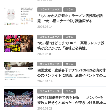
コラム＆ニュース
コラム
「ちいかわ入店禁止」ラーメン店投稿が話
題 “ぬい活マナー”巡り議論広がる
2026.05.14
コラム＆ニュース
コラム
“ぬい活”はどこまでOK？ 高級フレンチ投
稿が投げかけた「趣味と公共性」
2026.05.09
コラム＆ニュース
コラム
四国放送・豊成春子アナSixTONES公演の非
公式ペンライトに物議。過去イベントでの指
摘も
2026.04.14
コラム＆ニュース
コラム
HKT48刺傷事件で男を起訴 「メンバーを
複数人殺そうと思った」が突きつける現場警
備の重さ
2026.03.28