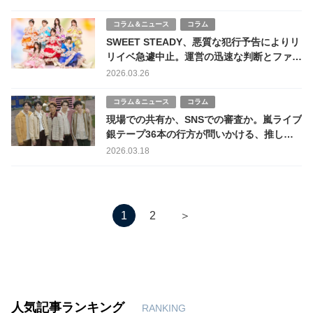
コラム＆ニュース
コラム
SWEET STEADY、悪質な犯行予告によりリ
リイベ急遽中止。運営の迅速な判断とファン
の成熟した対応
2026.03.26
コラム＆ニュース
コラム
現場での共有か、SNSでの審査か。嵐ライブ
銀テープ36本の行方が問いかける、推し活
の倫理
2026.03.18
＞
1
2
人気記事ランキング
RANKING