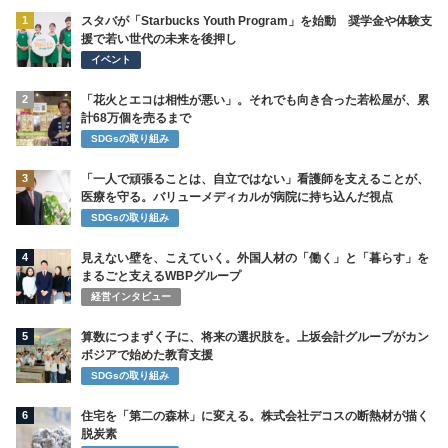
1
スタバが「Starbucks Youth Program」を始動 奨学金や体験支
援で若い世代の未来を後押し
イベント
2
「花火とエコは相性が悪い」。それでも向き合った若松屋が、累
計68万個を売るまで
SDGsの取り組み
3
「一人で頑張ることは、自立ではない」看護師を支えることが、
医療を守る。バリューメディカルが病院に持ち込んだ視点
SDGsの取り組み
4
見えない壁を、こえていく。外国人材の「働く」と「暮らす」を
まるごと支えるWBPグループ
経営インタビュー
5
算数につまずく子に、将来の選択肢を。上坂会計グループがカン
ボジアで始めた教育支援
SDGsの取り組み
6
住宅を「第二の森林」に変える。株式会社デコスの断熱材が描く
脱炭素