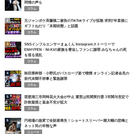
同情の声も
コラム
2
元ジャンポケ斉藤慎二被告のTikTokライブが拡散 求刑7年直後に
ギフトねだり「末期状態」と話題
コラム
3
SNSインフルエンサーまぁくん Instagramストーリーで
ENHYPEN・NI-KIの家族を脅迫しファンに謝罪 みなちゃんの死
を巡る混乱
コラム
4
秋田県幹部・小野氏がバスローブ姿で喫煙 オンライン記者会見の
前代未聞不祥事と緊急謝罪
コラム
5
琵琶湖三市同時花火大会が中止 運営は民間実行委 3市関与否定で
詐欺疑惑と返金不安が拡大
コラム
6
円相場の急変で全財産喪失！ショートスリーパー堀大輔の悲鳴と
ネット民の辛辣な声
ニュース