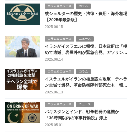
コラム＆ニュース
コラム
核シェルターの歴史・法律・費用・海外相場
【2025年最新版】
2025.06.15
コラム＆ニュース
ニュース
イランがイスラエルに報復、日本政府は「極
めて遺憾」岩屋外相が緊急会見、ガソリン価
格への影響も
2025.06.14
コラム＆ニュース
コラム
イスラエルがイランの核施設を攻撃 テヘラ
ン全域で爆発、革命防衛隊幹部死亡も 報復
と中東戦争の危機拡大
2025.06.13
コラム＆ニュース
ニュース
パキスタンとインド、戦争勃発の危機か
「36時間以内の軍事行動説」浮上
2025.05.01