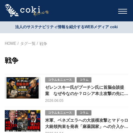
法人のサステナビリティ情報を紹介するWEBメディア coki
HOME
タグ一覧
戦争
戦争
コラム＆ニュース
コラム
ゼレンスキー氏がプーチン氏に首脳会談提
案 なぜ今なのか？ロシア本土攻撃の先に見
据える停戦シナリオ
2026.06.05
コラム＆ニュース
コラム
米軍、ベネズエラへの大規模攻撃とマドゥロ
大統領拘束を発表「麻薬国家」への介入か、
資源収奪か