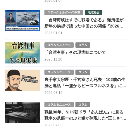
2026.01.04
ステークホルダーVOICE
地域社会
「台湾海峡はすでに戦場である」 頼清徳が
新年の挨拶で語った中国との関係『2026年
危機説』
2026.01.01
コラム＆ニュース
コラム
「台湾有事」その現実味について
2025.11.20
コラム＆ニュース
コラム
裏千家大宗匠・千玄室さん死去 102歳の生
涯と逸話「一盌からピースフルネスを」に込
めた平和哲学
2025.08.15
コラム＆ニュース
コラム
戦後80年。NHK朝ドラ『あんぱん』に見る
戦争の爪痕ーのぶと嵩が体現した“正しさ”と
沈黙の記憶
2025.07.03