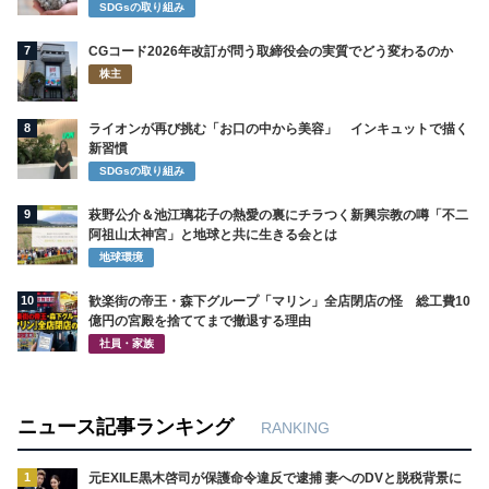
SDGsの取り組み
7
CGコード2026年改訂が問う取締役会の実質でどう変わるのか
株主
8
ライオンが再び挑む「お口の中から美容」 インキュットで描く
新習慣
SDGsの取り組み
9
萩野公介＆池江璃花子の熱愛の裏にチラつく新興宗教の噂「不二
阿祖山太神宮」と地球と共に生きる会とは
地球環境
10
歓楽街の帝王・森下グループ「マリン」全店閉店の怪 総工費10
億円の宮殿を捨ててまで撤退する理由
社員・家族
ニュース記事ランキング
RANKING
1
元EXILE黒木啓司が保護命令違反で逮捕 妻へのDVと脱税背景に