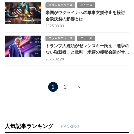
コラム＆ニュース
ニュース
米国がウクライナへの軍事支援停止を検討
会談決裂の影響とは
2025.03.03
コラム＆ニュース
ニュース
トランプ大統領がゼレンスキー氏を「選挙の
ない独裁者」と批判 米露の極秘会談がサウ
ジで開催される
2025.02.20
＞
1
2
人気記事ランキング
RANKING