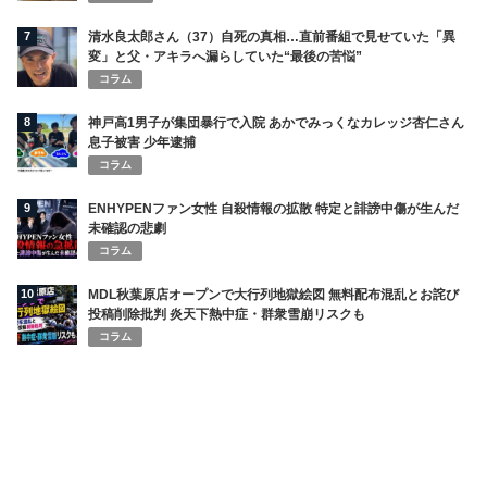
7
清水良太郎さん（37）自死の真相…直前番組で見せていた「異
変」と父・アキラへ漏らしていた“最後の苦悩”
コラム
8
神戸高1男子が集団暴行で入院 あかでみっくなカレッジ杏仁さん
息子被害 少年逮捕
コラム
9
ENHYPENファン女性 自殺情報の拡散 特定と誹謗中傷が生んだ
未確認の悲劇
コラム
10
MDL秋葉原店オープンで大行列地獄絵図 無料配布混乱とお詫び
投稿削除批判 炎天下熱中症・群衆雪崩リスクも
コラム