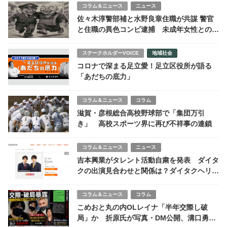
コラム＆ニュース
ニュース
佐々木淳警部補と水野良章住職が共謀 警官
と住職の異色コンビ逮捕 未成年女性との不
適切行為で青森県警に波紋広がる
ステークホルダーVOICE
地域社会
コロナで深まる足立愛！足立区役所が語る
「あだちの底力」
コラム＆ニュース
コラム
滋賀・彦根総合高校野球部で「集団万引
き」 高校スポーツ界に再び不祥事の連鎖
コラム＆ニュース
ニュース
吉本興業がタレント活動自粛を発表 ダイタ
クの出演見合わせと関係は？ダイタクヘリオ
スのように逃げ切れるかSNSで憶測
コラム＆ニュース
コラム
こめおと丸の内OLレイナ「半年交際し破
局」か 折原氏が写真・DM公開、溝口勇児