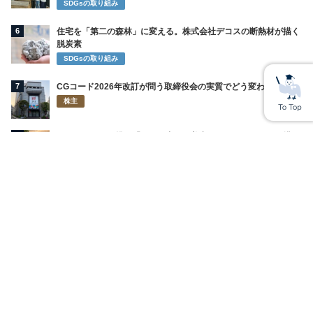
SDGsの取り組み
6
住宅を「第二の森林」に変える。株式会社デコスの断熱材が描く
脱炭素
SDGsの取り組み
7
CGコード2026年改訂が問う取締役会の実質でどう変わるのか
株主
8
ライオンが再び挑む「お口の中から美容」 インキュットで描く
新習慣
SDGsの取り組み
9
令和の虎・華山田馨菜の正体 涙の医学部志望からパパ活豪遊と闇
バイト逮捕の黒い噂まで
未来世代
10
第一工業製薬の副産物が日本の農業を救う未活用カリウム肥料化
の衝撃
SDGsの取り組み