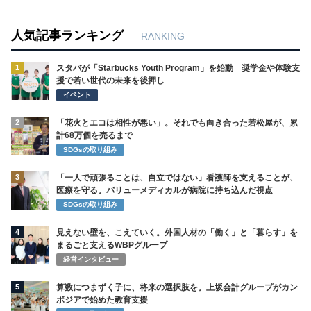
人気記事ランキング
RANKING
1
スタバが「Starbucks Youth Program」を始動 奨学金や体験支
援で若い世代の未来を後押し
イベント
2
「花火とエコは相性が悪い」。それでも向き合った若松屋が、累
計68万個を売るまで
SDGsの取り組み
3
「一人で頑張ることは、自立ではない」看護師を支えることが、
医療を守る。バリューメディカルが病院に持ち込んだ視点
SDGsの取り組み
4
見えない壁を、こえていく。外国人材の「働く」と「暮らす」を
まるごと支えるWBPグループ
経営インタビュー
5
算数につまずく子に、将来の選択肢を。上坂会計グループがカン
ボジアで始めた教育支援