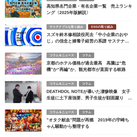
高知県名門企業・有名企業一覧 売上ランキ
ング〈2025年版解説〉
サステナブルな取り組み
ESGの取り組み
スズキ鈴木修相談役死去「中小企業のおや
じ」の信念と婿養子経営の系譜 サステナビ
リティの特徴
コラム＆ニュース
コラム
京都のホテル価格が過去最高 高騰は“危
機”か“再編”か、観光都市が直面する岐路
コラム＆ニュース
コラム
DEATHDOL NOTEが暴いた凄惨映像 女子
生徒に土下座強要、男子生徒が顔面蹴り 会
津若松市立第五中学校で何が起きたのか
コラム＆ニュース
コラム
”オタク献血”問題が再燃 2019年の宇崎ち
ゃん騒動から整理する