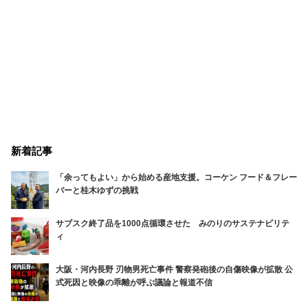
新着記事
「余ってもよい」から始める産地支援。コーケン フード＆フレー
バーと桂木ゆずの挑戦
サブスク終了品を1000点循環させた みのりのサステナビリテ
ィ
大阪・河内長野 刃物男死亡事件 警察発砲後の自傷映像が拡散 公
式死因と映像の乖離が呼ぶ議論と報道不信