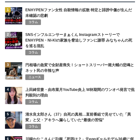
1
ENHYPENファン女性 自殺情報の拡散 特定と誹謗中傷が生んだ
未確認の悲劇
コラム
2
SNSインフルエンサーまぁくん Instagramストーリーで
ENHYPEN・NI-KIの家族を脅迫しファンに謝罪 みなちゃんの死
を巡る混乱
コラム
3
円相場の急変で全財産喪失！ショートスリーパー堀大輔の悲鳴と
ネット民の辛辣な声
ニュース
4
上田綺世妻・由布菜月YouTube炎上 W杯期間のワンオペ発言で批
判殺到の理由
コラム
5
清水良太郎さん（37）自死の真相…直前番組で見せていた「異
変」と父・アキラへ漏らしていた“最後の苦悩”
コラム
6
川端かなこさんに訃報「死因は？」元eggギャルモデル36歳に何