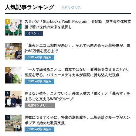
人気記事ランキング
RANKING
1
スタバが「Starbucks Youth Program」を始動 奨学金や体験支
援で若い世代の未来を後押し
イベント
2
「花火とエコは相性が悪い」。それでも向き合った若松屋が、累
計68万個を売るまで
SDGsの取り組み
3
「一人で頑張ることは、自立ではない」看護師を支えることが、
医療を守る。バリューメディカルが病院に持ち込んだ視点
SDGsの取り組み
4
見えない壁を、こえていく。外国人材の「働く」と「暮らす」を
まるごと支えるWBPグループ
経営インタビュー
5
算数につまずく子に、将来の選択肢を。上坂会計グループがカン
ボジアで始めた教育支援
SDGsの取り組み