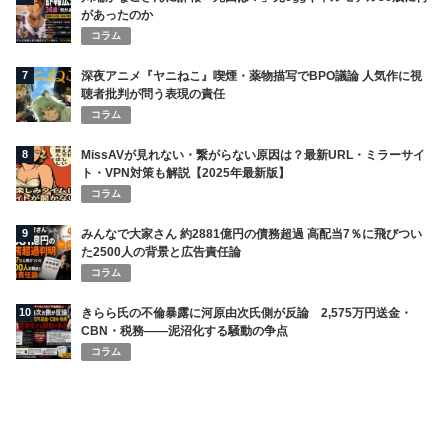
があったのか
コラム
7
深夜アニメ『ヤニねこ』喫煙・薬物描写でBPO議論 人気作に視
聴者批判が問う表現の責任
コラム
8
MissAVが見れない・繋がらない原因は？最新URL・ミラーサイ
ト・VPN対策も解説【2025年最新版】
コラム
9
みんなで大家さん 約2881億円の債務超過 高配当7％に飛びつい
た2500人の背景と広告責任論
コラム
10
きらら氏の不倫暴露に河原由次氏側が反論 2,575万円送金・
CBN・税務――泥沼化する騒動の争点
コラム