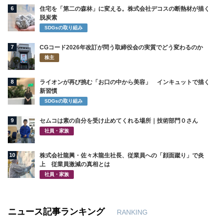
6
住宅を「第二の森林」に変える。株式会社デコスの断熱材が描く
脱炭素
SDGsの取り組み
7
CGコード2026年改訂が問う取締役会の実質でどう変わるのか
株主
8
ライオンが再び挑む「お口の中から美容」 インキュットで描く
新習慣
SDGsの取り組み
9
セムコは素の自分を受け止めてくれる場所｜技術部門０さん
社員・家族
10
株式会社龍興・佐々木龍生社長、従業員への「顔面蹴り」で炎
上 従業員激減の真相とは
社員・家族
ニュース記事ランキング
RANKING