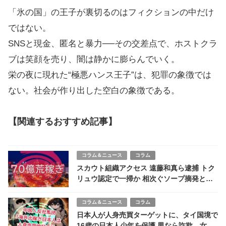
「氷の国」の王子が裏切るのはフィクションの中だけ
ではない。
SNSと現金、匿名と暴力──その交差点で、ホストクラ
ブは笑顔を売り、闇は静かに膨らんでいく。
栄の夜に現れた“極悪ハンス王子”は、犯罪の象徴では
ない。社会が作り出した空白の象徴である。
【関連するおすすめ記事】
コラム＆ニュース
コラム
スカウト組織アクセス 遠藤和真ら逮捕 トク
リュウ認定で一掃か 相次ぐソープ摘発との
関連は
コラム＆ニュース
コラム
日本人が人身売買ターゲットに、タイ国境で
16歳の日本人少年を保護 男なら詐欺、女な