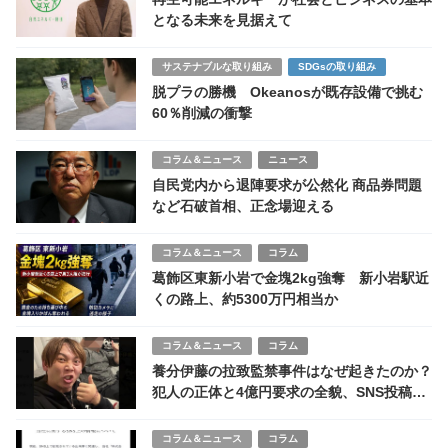
となる未来を見据えて
サステナブルな取り組み
SDGsの取り組み
脱プラの勝機 Okeanosが既存設備で挑む
60％削減の衝撃
コラム＆ニュース
ニュース
自民党内から退陣要求が公然化 商品券問題
など石破首相、正念場迎える
コラム＆ニュース
コラム
葛飾区東新小岩で金塊2kg強奪 新小岩駅近
くの路上、約5300万円相当か
コラム＆ニュース
コラム
養分伊藤の拉致監禁事件はなぜ起きたのか？
犯人の正体と4億円要求の全貌、SNS投稿が
生んだ悲劇をルポ解説
コラム＆ニュース
コラム