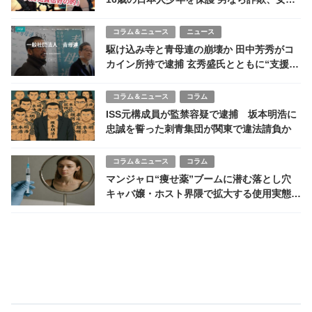
ら風俗の実態
コラム＆ニュース
ニュース
駆け込み寺と青母連の崩壊か 田中芳秀がコ
カイン所持で逮捕 玄秀盛氏とともに“支援の
顔”だった男の転落劇
コラム＆ニュース
コラム
ISS元構成員が監禁容疑で逮捕 坂本明浩に
忠誠を誓った刺青集団が関東で違法請負か
コラム＆ニュース
コラム
マンジャロ“痩せ薬”ブームに潜む落とし穴
キャバ嬢・ホスト界隈で拡大する使用実態と
その代償とは