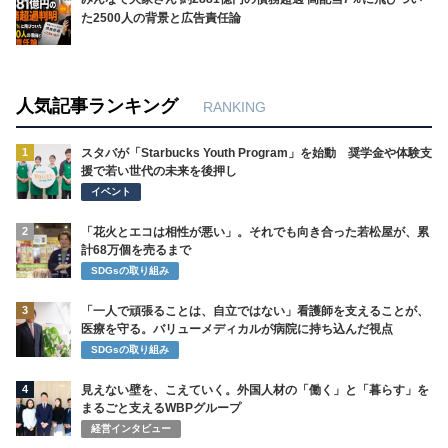
た2500人の背景と広告責任論
人気記事ランキング
RANKING
1
スタバが「Starbucks Youth Program」を始動 奨学金や体験支
援で若い世代の未来を後押し
イベント
2
「花火とエコは相性が悪い」。それでも向き合った若松屋が、累
計68万個を売るまで
SDGsの取り組み
3
「一人で頑張ることは、自立ではない」看護師を支えることが、
医療を守る。バリューメディカルが病院に持ち込んだ視点
SDGsの取り組み
4
見えない壁を、こえていく。外国人材の「働く」と「暮らす」を
まるごと支えるWBPグループ
経営インタビュー