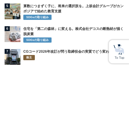
5
算数につまずく子に、将来の選択肢を。上坂会計グループがカン
ボジアで始めた教育支援
SDGsの取り組み
6
住宅を「第二の森林」に変える。株式会社デコスの断熱材が描く
脱炭素
SDGsの取り組み
7
CGコード2026年改訂が問う取締役会の実質でどう変わるのか
株主
8
ライオンが再び挑む「お口の中から美容」 インキュットで描く
新習慣
SDGsの取り組み
9
令和の虎・華山田馨菜の正体 涙の医学部志望からパパ活豪遊と闇
バイト逮捕の黒い噂まで
未来世代
10
遊休農地を再び実りの畑へ、今治の柑橘守るMOriTO Farming
SDGsの取り組み