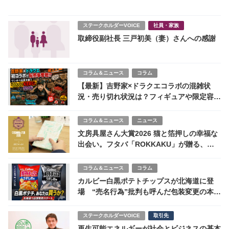
ステークホルダーVOICE
社員・家族
取締役副社長 三戸初美（妻）さんへの感謝
コラム＆ニュース
コラム
【最新】吉野家×ドラクエコラボの混雑状
況・売り切れ状況は？フィギュアや限定容器
の最新情報まとめ
コラム＆ニュース
ニュース
文房具屋さん大賞2026 猫と箔押しの幸福な
出会い。フタバ「ROKKAKU」が贈る、手
触りの芸術品
コラム＆ニュース
コラム
カルビー白黒ポテトチップスが北海道に登
場 “売名行為”批判も呼んだ包装変更の本当
の狙い
ステークホルダーVOICE
取引先
再生可能エネルギーが社会とビジネスの基本