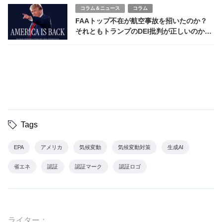
コラム＆ニュース
コラム
FAAトップ不在が航空事故を招いたのか？
それともトランプのDEI批判が正しいのか？
真相は……
Tags
EPA
アメリカ
気候変動
気候変動対策
生成AI
省エネ
認証
認証マーク
認証ロゴ
ライター：