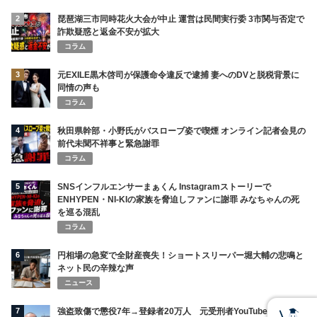
2
琵琶湖三市同時花火大会が中止 運営は民間実行委 3市関与否定で
詐欺疑惑と返金不安が拡大
コラム
3
元EXILE黒木啓司が保護命令違反で逮捕 妻へのDVと脱税背景に
同情の声も
コラム
4
秋田県幹部・小野氏がバスローブ姿で喫煙 オンライン記者会見の
前代未聞不祥事と緊急謝罪
コラム
5
SNSインフルエンサーまぁくん Instagramストーリーで
ENHYPEN・NI-KIの家族を脅迫しファンに謝罪 みなちゃんの死
を巡る混乱
コラム
6
円相場の急変で全財産喪失！ショートスリーパー堀大輔の悲鳴と
ネット民の辛辣な声
ニュース
7
強盗致傷で懲役7年→登録者20万人 元受刑者YouTuber「600