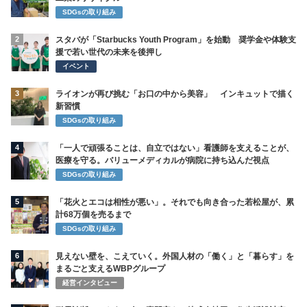
SDGsの取り組み
2
スタバが「Starbucks Youth Program」を始動 奨学金や体験支
援で若い世代の未来を後押し
イベント
3
ライオンが再び挑む「お口の中から美容」 インキュットで描く
新習慣
SDGsの取り組み
4
「一人で頑張ることは、自立ではない」看護師を支えることが、
医療を守る。バリューメディカルが病院に持ち込んだ視点
SDGsの取り組み
5
「花火とエコは相性が悪い」。それでも向き合った若松屋が、累
計68万個を売るまで
SDGsの取り組み
6
見えない壁を、こえていく。外国人材の「働く」と「暮らす」を
まるごと支えるWBPグループ
経営インタビュー