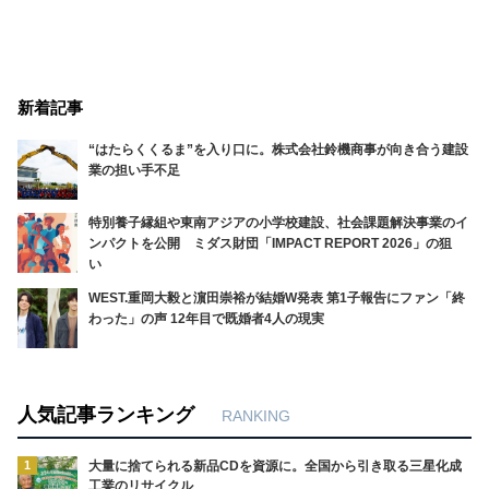
新着記事
“はたらくくるま”を入り口に。株式会社鈴機商事が向き合う建設
業の担い手不足
特別養子縁組や東南アジアの小学校建設、社会課題解決事業のイ
ンパクトを公開 ミダス財団「IMPACT REPORT 2026」の狙
い
WEST.重岡大毅と濵田崇裕が結婚W発表 第1子報告にファン「終
わった」の声 12年目で既婚者4人の現実
人気記事ランキング
RANKING
1
大量に捨てられる新品CDを資源に。全国から引き取る三星化成
工業のリサイクル