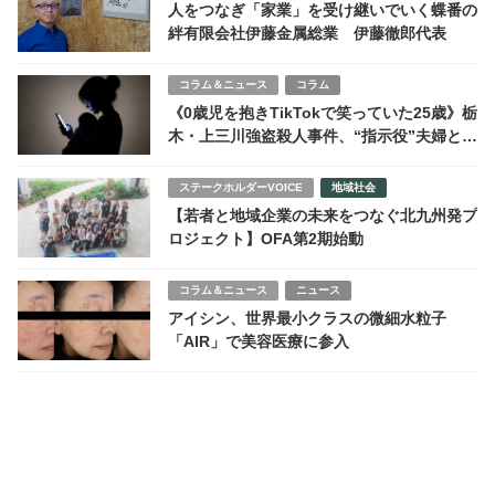
人をつなぎ「家業」を受け継いでいく蝶番の
絆有限会社伊藤金属総業 伊藤徹郎代表
コラム＆ニュース
コラム
《0歳児を抱きTikTokで笑っていた25歳》栃
木・上三川強盗殺人事件、“指示役”夫婦と
16歳少年を結んだ闇
ステークホルダーVOICE
地域社会
【若者と地域企業の未来をつなぐ北九州発プ
ロジェクト】OFA第2期始動
コラム＆ニュース
ニュース
アイシン、世界最小クラスの微細水粒子
「AIR」で美容医療に参入