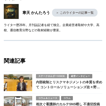
寒天 かんたろう
＞ このライターの記事一覧
ライター歴26年。月刊誌記者を経て独立。企業経営者取材や大学、高
校、通信教育分野などの取材経験が豊富。
関連記事
ステークホルダーVOICE
経営インタビュー
内部統制とリスクマネジメントの本質を求め
て コントロールソリューションズ佐々野先
生が説く「内部監査」の意義
コラム＆ニュース
コラム
相次ぐ看護師のカルテSNS晒し 不適切投稿