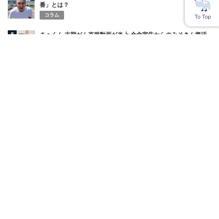
番」とは？
コラム
8
まぁくん 末期がん克服動画が炎上 余命宣告からのみそきん復活
劇に疑惑と怒り広がる 何者なのか？
コラム
9
ENHYPENファン女性 自殺情報の拡散 特定と誹謗中傷が生んだ
未確認の悲劇
コラム
10
MissAVが見れない・繋がらない原因は？最新URL・ミラーサイ
ト・VPN対策も解説【2025年最新版】
コラム