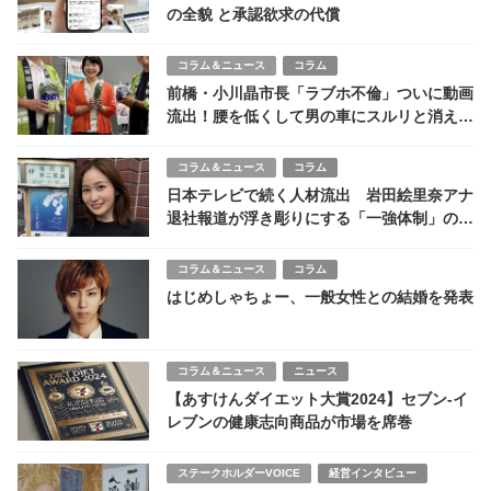
の全貌 と承認欲求の代償
コラム＆ニュース
コラム
前橋・小川晶市長「ラブホ不倫」ついに動画
流出！腰を低くして男の車にスルリと消える
姿
コラム＆ニュース
コラム
日本テレビで続く人材流出 岩田絵里奈アナ
退社報道が浮き彫りにする「一強体制」の限
界
コラム＆ニュース
コラム
はじめしゃちょー、一般女性との結婚を発表
コラム＆ニュース
ニュース
【あすけんダイエット大賞2024】セブン-イ
レブンの健康志向商品が市場を席巻
ステークホルダーVOICE
経営インタビュー