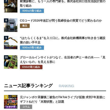
7
耐震診断に、もう一人の専門家を。株式会社田口住生活設計室の
取り組み
SDGsの取り組み
8
CGコード2026年改訂が問う取締役会の実質でどう変わるのか
株主
9
“はたらくくるま”を入り口に。株式会社鈴機商事が向き合う建設
業の担い手不足
SDGsの取り組み
10
グローカルインサイトがつなぐ、生活者の声と一本の木――「見
えないもの」を見える形に
ESGの取り組み
ニュース記事ランキング
RANKING
1
元ジャンポケ斉藤慎二被告のTikTokライブが拡散 求刑7年直後に
ギフトねだり「末期状態」と話題
コラム