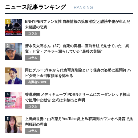
ニュース記事ランキング
RANKING
1
ENHYPENファン女性 自殺情報の拡散 特定と誹謗中傷が生んだ
未確認の悲劇
コラム
2
清水良太郎さん（37）自死の真相…直前番組で見せていた「異
変」と父・アキラへ漏らしていた“最後の苦悩”
コラム
3
同仁グループHPから代表写真削除という保身の姿勢に疑問符 ハ
ビタ売上金回収指示を認める
有識者VOICE
4
香港税関 メディキューブ PDRNクリームにスーダンレッド検出
で使用中止勧告 公式は未検出と声明
コラム
5
上田綺世妻・由布菜月YouTube炎上 W杯期間のワンオペ発言で批
判殺到の理由
コラム