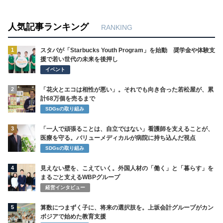
人気記事ランキング
RANKING
1
スタバが「Starbucks Youth Program」を始動 奨学金や体験支
援で若い世代の未来を後押し
イベント
2
「花火とエコは相性が悪い」。それでも向き合った若松屋が、累
計68万個を売るまで
SDGsの取り組み
3
「一人で頑張ることは、自立ではない」看護師を支えることが、
医療を守る。バリューメディカルが病院に持ち込んだ視点
SDGsの取り組み
4
見えない壁を、こえていく。外国人材の「働く」と「暮らす」を
まるごと支えるWBPグループ
経営インタビュー
5
算数につまずく子に、将来の選択肢を。上坂会計グループがカン
ボジアで始めた教育支援