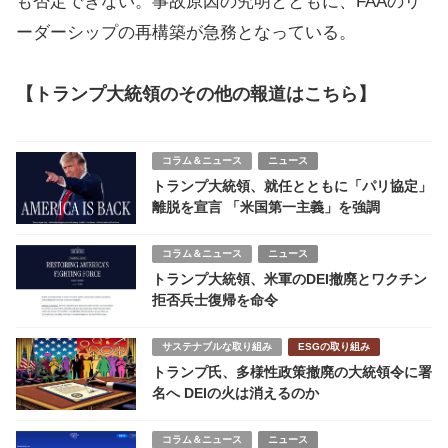
も否定できない。事故原因の究明とともに、FAAのリ
ーダーシップの再構築が急務となっている。
【トランプ大統領のその他の報道はこちら】
コラム＆ニュース
ニュース
トランプ大統領、就任とともに「パリ協定」
離脱を宣言 「米国第一主義」を強調
コラム＆ニュース
ニュース
トランプ大統領、米軍のDEI撤廃とワクチン
拒否兵士復帰を命令
サステナブルな取り組み
ESGの取り組み
トランプ氏、多様性政策撤廃の大統領令に署
名へ DEIの火は消えるのか
コラム＆ニュース
ニュース