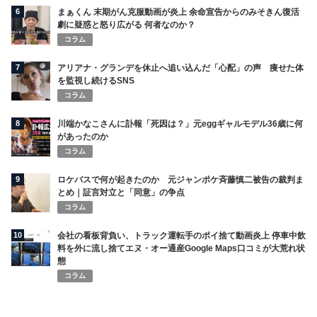
6
まぁくん 末期がん克服動画が炎上 余命宣告からのみそきん復活
劇に疑惑と怒り広がる 何者なのか？
コラム
7
アリアナ・グランデを休止へ追い込んだ「心配」の声 痩せた体
を監視し続けるSNS
コラム
8
川端かなこさんに訃報「死因は？」元eggギャルモデル36歳に何
があったのか
コラム
9
ロケバスで何が起きたのか 元ジャンポケ斉藤慎二被告の裁判ま
とめ｜証言対立と「同意」の争点
コラム
10
会社の看板背負い、トラック運転手のポイ捨て動画炎上 停車中飲
料を外に流し捨てエヌ・オー通産Google Maps口コミが大荒れ状
態
コラム