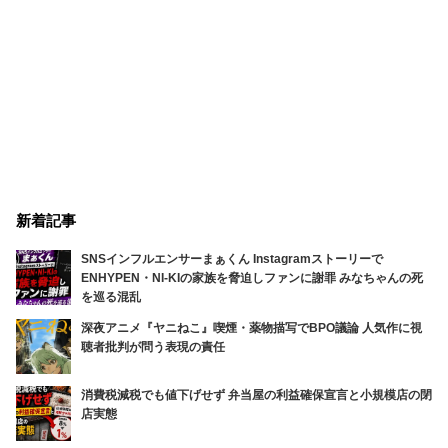
新着記事
SNSインフルエンサーまぁくん Instagramストーリーで
ENHYPEN・NI-KIの家族を脅迫しファンに謝罪 みなちゃんの死
を巡る混乱
深夜アニメ『ヤニねこ』喫煙・薬物描写でBPO議論 人気作に視
聴者批判が問う表現の責任
消費税減税でも値下げせず 弁当屋の利益確保宣言と小規模店の閉
店実態