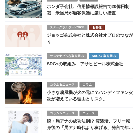
ホンダ子会社、信用情報誤報告で20億円制
裁 米当局が顧客保護に厳しい措置
ステークホルダーVOICE
お客様
ジョッゴ株式会社と株式会社オプロのつなが
り
サステナブルな取り組み
SDGsの取り組み
SDGsの取組み アサヒビール株式会社
コラム＆ニュース
コラム
小さな扇風機が火の元に？ハンディファン火
災が増えている理由とリスク。
コラム＆ニュース
ニュース
脱・局アナの成功法則!? 渡邉渚、フリー転
身後の「局アナ時代より稼げる」発言で年収
を爆増させた炎上覚悟の高笑い戦略