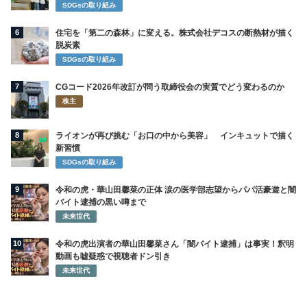
SDGsの取り組み
6
住宅を「第二の森林」に変える。株式会社デコスの断熱材が描く
脱炭素
SDGsの取り組み
7
CGコード2026年改訂が問う取締役会の実質でどう変わるのか
株主
8
ライオンが再び挑む「お口の中から美容」 インキュットで描く
新習慣
SDGsの取り組み
9
令和の虎・華山田馨菜の正体 涙の医学部志望からパパ活豪遊と闇
バイト逮捕の黒い噂まで
未来世代
10
令和の虎出演者の華山田馨菜さん「闇バイト逮捕」は事実！釈明
動画も嘘疑惑で視聴者ドン引き
未来世代