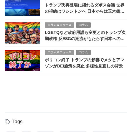
トランプ氏再登場に揺れるダボス会議 世界
の視線はワシントンへ 日本からは玉木雄一
郎氏も参加
コラム＆ニュース
コラム
LGBTQなど政府用語も変更とのトランプ次
期政権 反ESGの潮流がもたらす日本への影
響
コラム＆ニュース
コラム
ポリコレ終了 トランプの影響でメタとアマ
ゾンがDEI施策を廃止 多様性見直しの背景
Tags