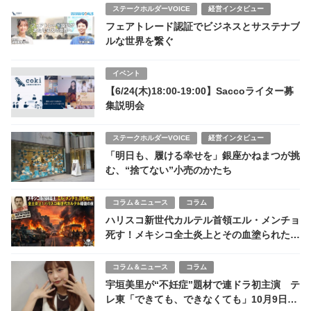
ステークホルダーVOICE
経営インタビュー
フェアトレード認証でビジネスとサステナブ
ルな世界を繋ぐ
イベント
【6/24(木)18:00-19:00】Saccoライター募
集説明会
ステークホルダーVOICE
経営インタビュー
「明日も、履ける幸せを」銀座かねまつが挑
む、“捨てない”小売のかたち
コラム＆ニュース
コラム
ハリスコ新世代カルテル首領エル・メンチョ
死す！メキシコ全土炎上とその血塗られた生
涯とは
コラム＆ニュース
コラム
宇垣美里が“不妊症”題材で連ドラ初主演 テ
レ東「できても、できなくても」10月9日放