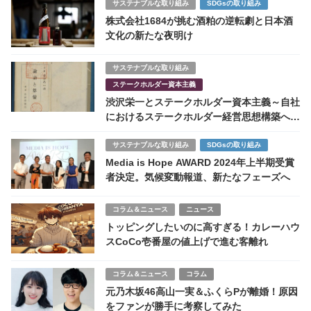
サステナブルな取り組み
SDGsの取り組み
株式会社1684が挑む酒粕の逆転劇と日本酒
文化の新たな夜明け
サステナブルな取り組み
ステークホルダー資本主義
渋沢栄一とステークホルダー資本主義～自社
におけるステークホルダー経営思想構築への
示唆
サステナブルな取り組み
SDGsの取り組み
Media is Hope AWARD 2024年上半期受賞
者決定。気候変動報道、新たなフェーズへ
コラム＆ニュース
ニュース
トッピングしたいのに高すぎる！カレーハウ
スCoCo壱番屋の値上げで進む客離れ
コラム＆ニュース
コラム
元乃木坂46高山一実＆ふくらPが離婚！原因
をファンが勝手に考察してみた