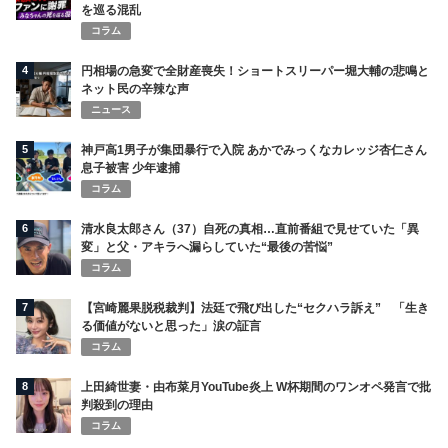
を巡る混乱
コラム
4
円相場の急変で全財産喪失！ショートスリーパー堀大輔の悲鳴と
ネット民の辛辣な声
ニュース
5
神戸高1男子が集団暴行で入院 あかでみっくなカレッジ杏仁さん
息子被害 少年逮捕
コラム
6
清水良太郎さん（37）自死の真相…直前番組で見せていた「異
変」と父・アキラへ漏らしていた“最後の苦悩”
コラム
7
【宮崎麗果脱税裁判】法廷で飛び出した“セクハラ訴え” 「生き
る価値がないと思った」涙の証言
コラム
8
上田綺世妻・由布菜月YouTube炎上 W杯期間のワンオペ発言で批
判殺到の理由
コラム