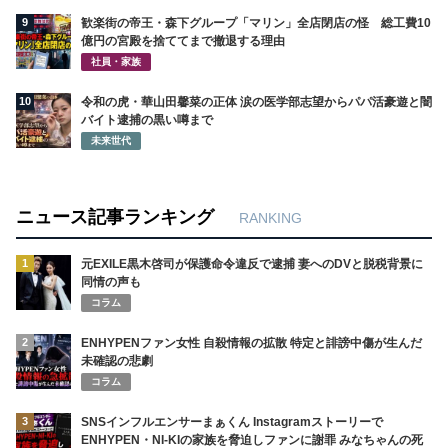
9
歓楽街の帝王・森下グループ「マリン」全店閉店の怪 総工費10
億円の宮殿を捨ててまで撤退する理由
社員・家族
10
令和の虎・華山田馨菜の正体 涙の医学部志望からパパ活豪遊と闇
バイト逮捕の黒い噂まで
未来世代
ニュース記事ランキング
RANKING
1
元EXILE黒木啓司が保護命令違反で逮捕 妻へのDVと脱税背景に
同情の声も
コラム
2
ENHYPENファン女性 自殺情報の拡散 特定と誹謗中傷が生んだ
未確認の悲劇
コラム
3
SNSインフルエンサーまぁくん Instagramストーリーで
ENHYPEN・NI-KIの家族を脅迫しファンに謝罪 みなちゃんの死