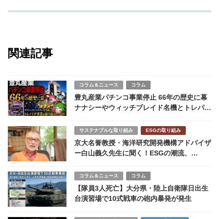
関連記事
コラム＆ニュース
コラム
豊丸産業パチンコ事業停止 66年の歴史に幕
ナナシーやウィッチブレイド名機とトレパチ
事業を振り返る
サステナブルな取り組み
ESGの取り組み
京大名誉教授・海洋研究開発機構アドバイザ
ー白山義久先生に聞く！ESGの潮流、
TNFD、ブルーカーボン
コラム＆ニュース
コラム
【隊員3人死亡】大分県・陸上自衛隊日出生
台演習場で10式戦車の砲内暴発が発生