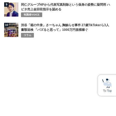
9
同仁グループHPから代表写真削除という保身の姿勢に疑問符 ハ
ビタ売上金回収指示を認める
有識者VOICE
10
渋谷「箱の中身」さーちゃん 胸触らせ事件 27歳TikTokerら3人
書類送検 「バズると思って」1000万円規模稼ぐ
コラム