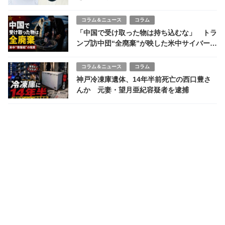
コラム＆ニュース
コラム
「中国で受け取った物は持ち込むな」 トラ
ンプ訪中団“全廃棄”が映した米中サイバー戦
争
コラム＆ニュース
コラム
神戸冷凍庫遺体、14年半前死亡の西口豊さ
んか 元妻・望月亜紀容疑者を逮捕