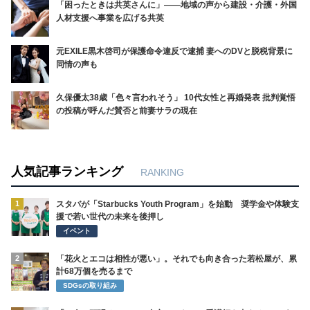
「困ったときは共英さんに」――地域の声から建設・介護・外国
人材支援へ事業を広げる共英
元EXILE黒木啓司が保護命令違反で逮捕 妻へのDVと脱税背景に
同情の声も
久保優太38歳「色々言われそう」 10代女性と再婚発表 批判覚悟
の投稿が呼んだ賛否と前妻サラの現在
人気記事ランキング
RANKING
1
スタバが「Starbucks Youth Program」を始動 奨学金や体験支
援で若い世代の未来を後押し
イベント
2
「花火とエコは相性が悪い」。それでも向き合った若松屋が、累
計68万個を売るまで
SDGsの取り組み