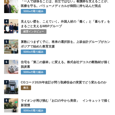
3
「一人で頑張ることは、自立ではない」看護師を支えることが、
医療を守る。バリューメディカルが病院に持ち込んだ視点
SDGsの取り組み
4
見えない壁を、こえていく。外国人材の「働く」と「暮らす」を
まるごと支えるWBPグループ
経営インタビュー
5
算数につまずく子に、将来の選択肢を。上坂会計グループがカン
ボジアで始めた教育支援
SDGsの取り組み
6
住宅を「第二の森林」に変える。株式会社デコスの断熱材が描く
脱炭素
SDGsの取り組み
7
CGコード2026年改訂が問う取締役会の実質でどう変わるのか
株主
8
ライオンが再び挑む「お口の中から美容」 インキュットで描く
新習慣
SDGsの取り組み