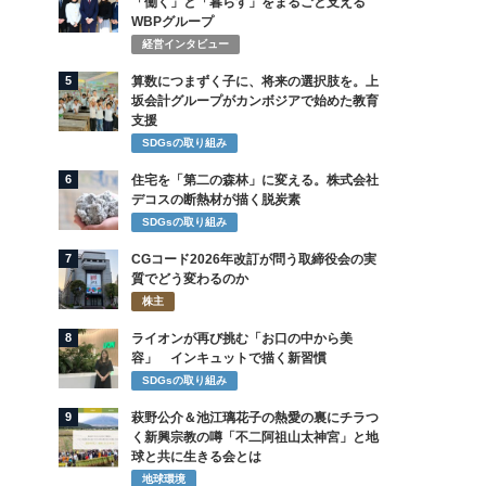
「働く」と「暮らす」をまるごと支える
WBPグループ
経営インタビュー
5
算数につまずく子に、将来の選択肢を。上
坂会計グループがカンボジアで始めた教育
支援
SDGsの取り組み
6
住宅を「第二の森林」に変える。株式会社
デコスの断熱材が描く脱炭素
SDGsの取り組み
7
CGコード2026年改訂が問う取締役会の実
質でどう変わるのか
株主
8
ライオンが再び挑む「お口の中から美
容」 インキュットで描く新習慣
SDGsの取り組み
9
萩野公介＆池江璃花子の熱愛の裏にチラつ
く新興宗教の噂「不二阿祖山太神宮」と地
球と共に生きる会とは
地球環境