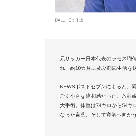
DALLーEで作成
元サッカー日本代表のラモス瑠偉
れ、約10カ月に及ぶ闘病生活を
NEWSポストセブンによると、
ごく小さな違和感だった。放射線
大手術。体重は74キロから54
なった言葉、そして寛解へ向か