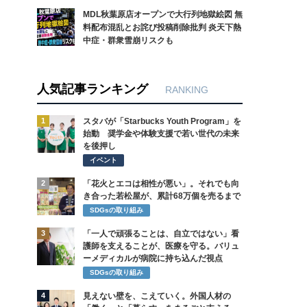
MDL秋葉原店オープンで大行列地獄絵図 無
料配布混乱とお詫び投稿削除批判 炎天下熱
中症・群衆雪崩リスクも
人気記事ランキング
RANKING
1
スタバが「Starbucks Youth Program」を
始動 奨学金や体験支援で若い世代の未来
を後押し
イベント
2
「花火とエコは相性が悪い」。それでも向
き合った若松屋が、累計68万個を売るまで
SDGsの取り組み
3
「一人で頑張ることは、自立ではない」看
護師を支えることが、医療を守る。バリュ
ーメディカルが病院に持ち込んだ視点
SDGsの取り組み
4
見えない壁を、こえていく。外国人材の