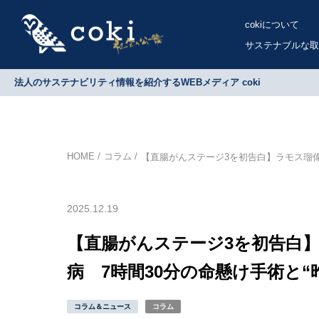
cokiについて
サステナブルな取
法人のサステナビリティ情報を紹介するWEBメディア coki
HOME
コラム
【直腸がんステージ3を初告白】ラモス瑠偉、
2025.12.19
【直腸がんステージ3を初告白】
病 7時間30分の命懸け手術と“
コラム＆ニュース
コラム