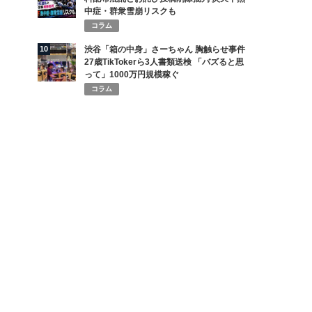
中症・群衆雪崩リスクも
コラム
10
渋谷「箱の中身」さーちゃん 胸触らせ事件
27歳TikTokerら3人書類送検 「バズると思
って」1000万円規模稼ぐ
コラム