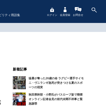
ビリティ用語集
ログイン
会員登録
お問合せ
新着記事
猛暑が奪った26歳の命 ラグビー選手サイモ
ニ・ヴニランギ急死が突きつける夏のスポ
ーツの現実
秋田県幹部・小野氏がバスローブ姿で喫煙
オンライン記者会見の前代未聞不祥事と緊
急謝罪