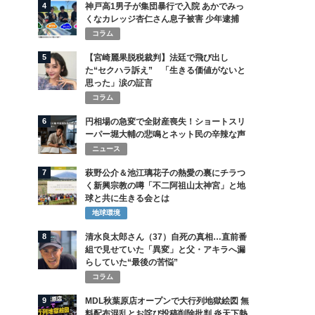
4
神戸高1男子が集団暴行で入院 あかでみっ
くなカレッジ杏仁さん息子被害 少年逮捕
コラム
5
【宮崎麗果脱税裁判】法廷で飛び出し
た“セクハラ訴え” 「生きる価値がないと
思った」涙の証言
コラム
6
円相場の急変で全財産喪失！ショートスリ
ーパー堀大輔の悲鳴とネット民の辛辣な声
ニュース
7
萩野公介＆池江璃花子の熱愛の裏にチラつ
く新興宗教の噂「不二阿祖山太神宮」と地
球と共に生きる会とは
地球環境
8
清水良太郎さん（37）自死の真相…直前番
組で見せていた「異変」と父・アキラへ漏
らしていた“最後の苦悩”
コラム
9
MDL秋葉原店オープンで大行列地獄絵図 無
料配布混乱とお詫び投稿削除批判 炎天下熱