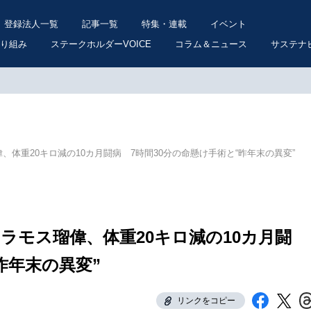
登録法人一覧
記事一覧
特集・連載
イベント
り組み
ステークホルダーVOICE
コラム＆ニュース
サステナ
体重20キロ減の10カ月闘病 7時間30分の命懸け手術と“昨年末の異変”
ラモス瑠偉、体重20キロ減の10カ月闘
昨年末の異変”
リンクをコピー