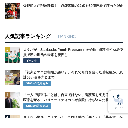
佐野航大がPSV移籍！ W杯落選の22歳を30億円級で獲った理由
人気記事ランキング
RANKING
1
スタバが「Starbucks Youth Program」を始動 奨学金や体験支
援で若い世代の未来を後押し
イベント
2
「花火とエコは相性が悪い」。それでも向き合った若松屋が、累
計68万個を売るまで
SDGsの取り組み
3
「一人で頑張ることは、自立ではない」看護師を支えることが、
医療を守る。バリューメディカルが病院に持ち込んだ視点
SDGsの取り組み
4
見えない壁を、こえていく。外国人材の「働く」と「暮らす」を
まるごと支えるWBPグループ