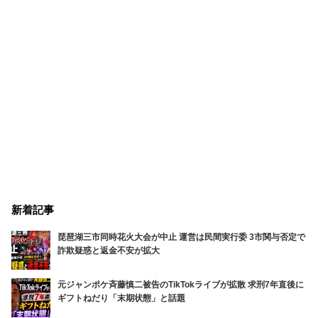
新着記事
琵琶湖三市同時花火大会が中止 運営は民間実行委 3市関与否定で
詐欺疑惑と返金不安が拡大
元ジャンポケ斉藤慎二被告のTikTokライブが拡散 求刑7年直後に
ギフトねだり「末期状態」と話題