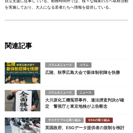
自立支援に従事している。勤務時間外では、様々な職業の方へ取材活動
を実施しており、大人になる若者たちへ情報を提供している。
関連記事
コラム＆ニュース
コラム
広陵、秋季広島大会で新体制初陣を快勝
コラム＆ニュース
ニュース
大川原化工機冤罪事件、違法捜査判決が確
定 警視庁と東京地検が上告断念
サステナブルな取り組み
ESGの取り組み
英国政府、ESGデータ提供者の規制を検討