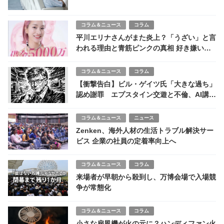
コラム＆ニュース
コラム
平川エリナさんがまた炎上？「うざい」と言
われる理由と青筋ピンクの真相 好き嫌い別
れるキャラ
コラム＆ニュース
コラム
【衝撃告白】ビル・ゲイツ氏「大きな過ち」
認め謝罪 エプスタイン交遊と不倫、AI講演
中止の波紋
コラム＆ニュース
ニュース
Zenken、海外人材の生活トラブル解決サー
ビス 企業の社員の定着率向上へ
コラム＆ニュース
コラム
来場者が早朝から殺到し、万博会場で入場競
争が常態化
コラム＆ニュース
コラム
小さな扇風機が火の元に？ハンディファン火