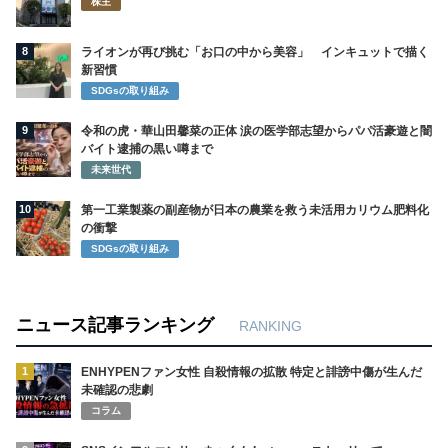
株主
8
ライオンが再び挑む「お口の中から美容」 インキュットで描く
新習慣
SDGsの取り組み
9
令和の虎・華山田馨菜の正体 涙の医学部志望からパパ活豪遊と闇
バイト逮捕の黒い噂まで
未来世代
10
第一工業製薬の副産物が日本の農業を救う未活用カリウム肥料化
の衝撃
SDGsの取り組み
ニュース記事ランキング
RANKING
1
ENHYPENファン女性 自殺情報の拡散 特定と誹謗中傷が生んだ
未確認の悲劇
コラム