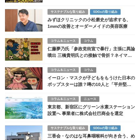
は誰が買う？
サステナブルな取り組み
SDGsの取り組み
みずほクリニックの小松磨史が追求する、
1mmの改善とオーダーメイドの美容医療
コラム＆ニュース
コラム
仁藤夢乃氏「参政党街宣で暴行」主張に異論
噴出 三橋貴明氏との接触で骨折？ネイマー
ルばりの転倒動画が波紋
コラム＆ニュース
コラム
イーロン・マスクが子どもをもうけた日本の
ポップスターは誰？噂の10人と「平井堅
説」まで追跡調査
コラム＆ニュース
ニュース
東京都、新宿区にグリーン水素ステーション
設置へ 事業者に株式会社巴商会を選定
サステナブルな取り組み
SDGsの取り組み
三香会・なのはな耳鼻咽喉科が向き合う、め