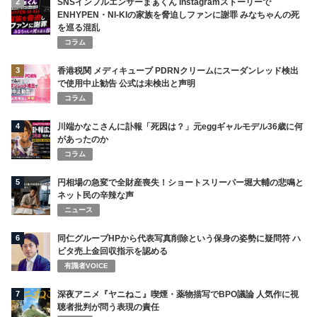
2
SNSインフルエンサーまぁくん Instagramストーリーで
ENHYPEN・NI-KIの家族を脅迫しファンに謝罪 みなちゃんの死
を巡る混乱
コラム
3
香港税関 メディキューブ PDRNクリームにスーダンレッド検出
で使用中止勧告 公式は未検出と声明
コラム
4
川端かなこさんに訃報「死因は？」元eggギャルモデル36歳に何
があったのか
コラム
5
円相場の急変で全財産喪失！ショートスリーパー堀大輔の悲鳴と
ネット民の辛辣な声
ニュース
6
同仁グループHPから代表写真削除という保身の姿勢に疑問符 ハ
ビタ売上金回収指示を認める
有識者VOICE
7
深夜アニメ『ヤニねこ』喫煙・薬物描写でBPO議論 人気作に視
聴者批判が問う表現の責任