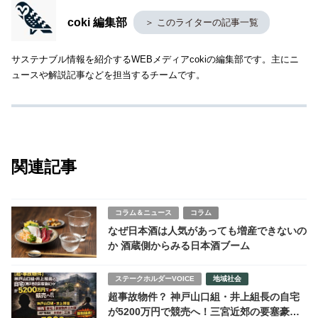
coki 編集部
＞ このライターの記事一覧
サステナブル情報を紹介するWEBメディアcokiの編集部です。主にニ
ュースや解説記事などを担当するチームです。
関連記事
コラム＆ニュース
コラム
なぜ日本酒は人気があっても増産できないの
か 酒蔵側からみる日本酒ブーム
ステークホルダーVOICE
地域社会
超事故物件？ 神戸山口組・井上組長の自宅
が5200万円で競売へ！三宮近郊の要塞豪邸