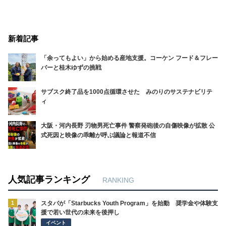
新着記事
「余ってもよい」から始める産地支援。コーケン フード＆フレー
バーと桂木ゆずの挑戦
サブスク終了品を1000点循環させた みのりのサステナビリテ
ィ
大阪・河内長野 刃物男死亡事件 警察発砲後の自傷映像が拡散 公
式死因と映像の乖離が呼ぶ議論と報道不信
人気記事ランキング
RANKING
1
スタバが「Starbucks Youth Program」を始動 奨学金や体験支
援で若い世代の未来を後押し
イベント