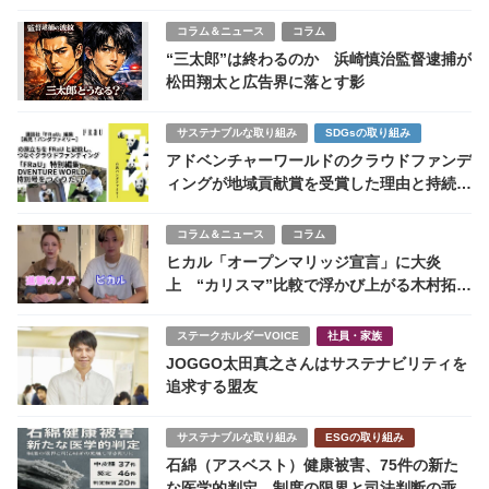
コラム＆ニュース
コラム
“三太郎”は終わるのか 浜崎慎治監督逮捕が
松田翔太と広告界に落とす影
サステナブルな取り組み
SDGsの取り組み
アドベンチャーワールドのクラウドファンデ
ィングが地域貢献賞を受賞した理由と持続可
能なファンとの絆
コラム＆ニュース
コラム
ヒカル「オープンマリッジ宣言」に大炎
上 “カリスマ”比較で浮かび上がる木村拓哉
と愛妻家芸能人たち
ステークホルダーVOICE
社員・家族
JOGGO太田真之さんはサステナビリティを
追求する盟友
サステナブルな取り組み
ESGの取り組み
石綿（アスベスト）健康被害、75件の新た
な医学的判定 制度の限界と司法判断の乖離