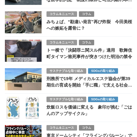
も浮き彫りに
コラム＆ニュース
コラム
みちょぱ、“勘違い発言”再び炸裂 今田美桜
への嫉妬を露骨に？
コラム＆ニュース
コラム
トー横で「決闘罪ニ関スル件」適用 歌舞伎
町タイマン致死事件が突きつけた明治の禁令
サステナブルな取り組み
SDGsの取り組み
刑務所で19年 メディカルエステ協会が第39
期生の育成を開始「手に職」で支える社会復
帰
サステナブルな取り組み
SDGsの取り組み
炊飯ロスを価値に変える 象印が挑む「ごは
んのアップサイクル」
コラム＆ニュース
コラム
東京ドームシティ「フライングバルーン」で