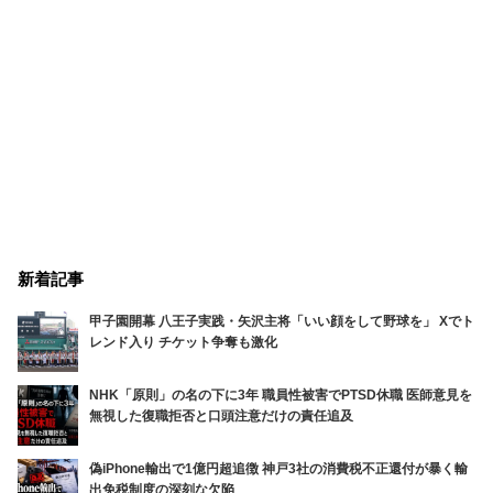
新着記事
甲子園開幕 八王子実践・矢沢主将「いい顔をして野球を」 Xでト
レンド入り チケット争奪も激化
NHK「原則」の名の下に3年 職員性被害でPTSD休職 医師意見を
無視した復職拒否と口頭注意だけの責任追及
偽iPhone輸出で1億円超追徴 神戸3社の消費税不正還付が暴く輸
出免税制度の深刻な欠陥