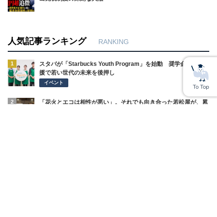
人気記事ランキング
RANKING
1
スタバが「Starbucks Youth Program」を始動 奨学金や体験支
援で若い世代の未来を後押し
イベント
2
「花火とエコは相性が悪い」。それでも向き合った若松屋が、累
計68万個を売るまで
SDGsの取り組み
3
「一人で頑張ることは、自立ではない」看護師を支えることが、
医療を守る。バリューメディカルが病院に持ち込んだ視点
SDGsの取り組み
4
見えない壁を、こえていく。外国人材の「働く」と「暮らす」を
まるごと支えるWBPグループ
経営インタビュー
5