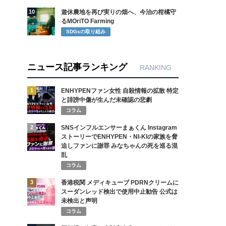
10
遊休農地を再び実りの畑へ、今治の柑橘守
るMOriTO Farming
SDGsの取り組み
ニュース記事ランキング
RANKING
1
ENHYPENファン女性 自殺情報の拡散 特定
と誹謗中傷が生んだ未確認の悲劇
コラム
2
SNSインフルエンサーまぁくん Instagram
ストーリーでENHYPEN・NI-KIの家族を脅
迫しファンに謝罪 みなちゃんの死を巡る混
乱
コラム
3
香港税関 メディキューブ PDRNクリームに
スーダンレッド検出で使用中止勧告 公式は
未検出と声明
コラム