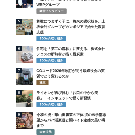
WBPグループ
経営インタビュー
5
算数につまずく子に、将来の選択肢を。上
坂会計グループがカンボジアで始めた教育
支援
SDGsの取り組み
6
住宅を「第二の森林」に変える。株式会社
デコスの断熱材が描く脱炭素
SDGsの取り組み
7
CGコード2026年改訂が問う取締役会の実
質でどう変わるのか
株主
8
ライオンが再び挑む「お口の中から美
容」 インキュットで描く新習慣
SDGsの取り組み
9
令和の虎・華山田馨菜の正体 涙の医学部志
望からパパ活豪遊と闇バイト逮捕の黒い噂
まで
未来世代