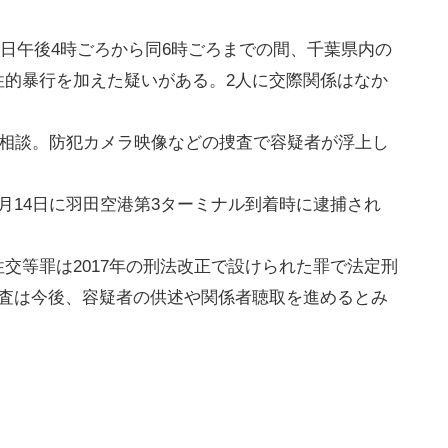
21日午後4時ごろから同6時ごろまでの間、千葉県内の
性的暴行を加えた疑いがある。2人に交際関係はなか
に相談。防犯カメラ映像などの捜査で容疑者が浮上し
月14日に羽田空港第3ターミナル到着時に逮捕され
交等罪は2017年の刑法改正で設けられた罪で法定刑
捜査は今後、容疑者の供述や関係者聴取を進めるとみ