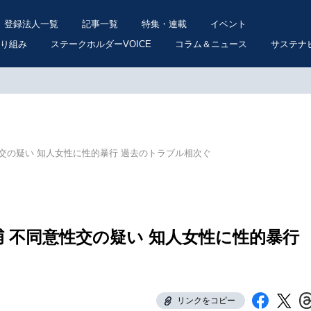
登録法人一覧
記事一覧
特集・連載
イベント
り組み
ステークホルダーVOICE
コラム＆ニュース
サステナ
性交の疑い 知人女性に性的暴行 過去のトラブル相次ぐ
捕 不同意性交の疑い 知人女性に性的暴行
リンクをコピー