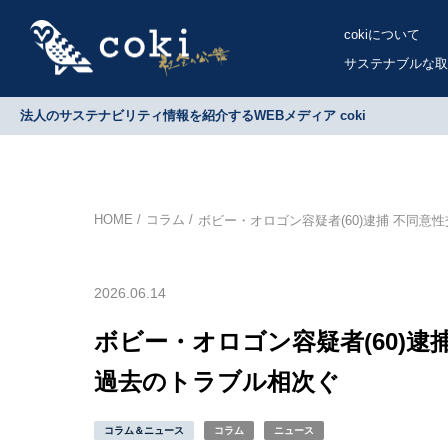
cokiについて
サステナブルな取
法人のサステナビリティ情報を紹介するWEBメディア coki
HOME
コラム
ボビー・オロゴン容疑者(60)逮捕 不同意
2026.06.14
ボビー・オロゴン容疑者(60)逮
過去のトラブル相次ぐ
コラム＆ニュース
コラム
ニュース