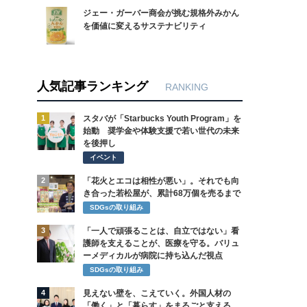
ジェー・ガーバー商会が挑む規格外みかん
を価値に変えるサステナビリティ
人気記事ランキング
RANKING
1
スタバが「Starbucks Youth Program」を
始動 奨学金や体験支援で若い世代の未来
を後押し
イベント
2
「花火とエコは相性が悪い」。それでも向
き合った若松屋が、累計68万個を売るまで
SDGsの取り組み
3
「一人で頑張ることは、自立ではない」看
護師を支えることが、医療を守る。バリュ
ーメディカルが病院に持ち込んだ視点
SDGsの取り組み
4
見えない壁を、こえていく。外国人材の
「働く」と「暮らす」をまるごと支える