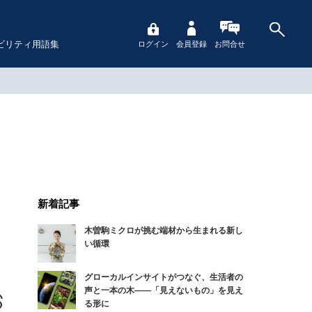
ビリティ用語集
ログイン
会員登録
お問合せ
新着記事
木曽駒ミクロが挑む端材から生まれる新し
い循環
グローカルインサイトがつなぐ、生活者の
声と一本の木――「見えないもの」を見え
る形に