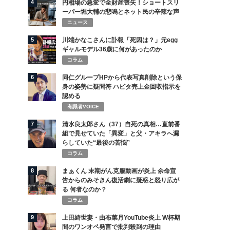
4
円相場の急変で全財産喪失！ショートスリ
ーパー堀大輔の悲鳴とネット民の辛辣な声
ニュース
5
川端かなこさんに訃報「死因は？」元egg
ギャルモデル36歳に何があったのか
コラム
6
同仁グループHPから代表写真削除という保
身の姿勢に疑問符 ハビタ売上金回収指示を
認める
有識者VOICE
7
清水良太郎さん（37）自死の真相…直前番
組で見せていた「異変」と父・アキラへ漏
らしていた“最後の苦悩”
コラム
8
まぁくん 末期がん克服動画が炎上 余命宣
告からのみそきん復活劇に疑惑と怒り広が
る 何者なのか？
コラム
9
上田綺世妻・由布菜月YouTube炎上 W杯期
間のワンオペ発言で批判殺到の理由