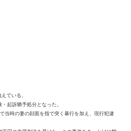
抱えている。
送検・起訴猶予処分となった。
自宅で当時の妻の顔面を指で突く暴行を加え、現行犯逮