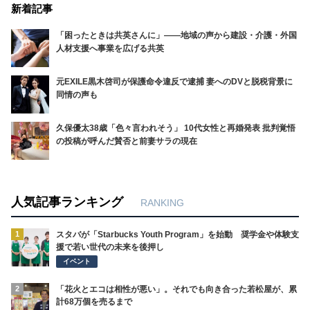
新着記事
「困ったときは共英さんに」――地域の声から建設・介護・外国
人材支援へ事業を広げる共英
元EXILE黒木啓司が保護命令違反で逮捕 妻へのDVと脱税背景に
同情の声も
久保優太38歳「色々言われそう」 10代女性と再婚発表 批判覚悟
の投稿が呼んだ賛否と前妻サラの現在
人気記事ランキング
RANKING
1
スタバが「Starbucks Youth Program」を始動 奨学金や体験支
援で若い世代の未来を後押し
イベント
2
「花火とエコは相性が悪い」。それでも向き合った若松屋が、累
計68万個を売るまで