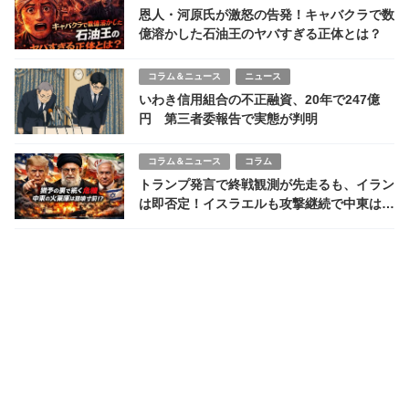
恩人・河原氏が激怒の告発！キャバクラで数
億溶かした石油王のヤバすぎる正体とは？
コラム＆ニュース
ニュース
いわき信用組合の不正融資、20年で247億
円 第三者委報告で実態が判明
コラム＆ニュース
コラム
トランプ発言で終戦観測が先走るも、イラン
は即否定！イスラエルも攻撃継続で中東はな
お火薬庫