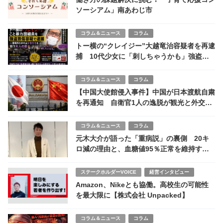
ソーシアム」南あわじ市
コラム＆ニュース
コラム
トー横の“クレイジー”大越竜治容疑者を再逮
捕 10代少女に「刺しちゃうかも」強盗致
傷か
コラム＆ニュース
コラム
【中国大使館侵入事件】中国が日本渡航自粛
を再通知 自衛官1人の逸脱が観光と外交に
落とす影
コラム＆ニュース
コラム
元木大介が語った「重病説」の裏側 20キ
ロ減の理由と、血糖値95％正常を維持する
生活習慣
ステークホルダーVOICE
経営インタビュー
Amazon、Nikeとも協働。高校生の可能性
を最大限に【株式会社 Unpacked】
コラム＆ニュース
コラム