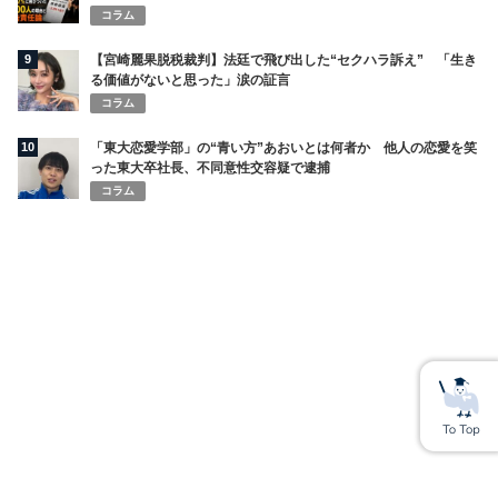
コラム
9
【宮崎麗果脱税裁判】法廷で飛び出した“セクハラ訴え” 「生き
る価値がないと思った」涙の証言
コラム
10
「東大恋愛学部」の“青い方”あおいとは何者か 他人の恋愛を笑
った東大卒社長、不同意性交容疑で逮捕
コラム