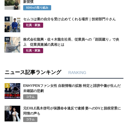
新習慣
SDGsの取り組み
9
セムコは素の自分を受け止めてくれる場所｜技術部門０さん
社員・家族
10
株式会社龍興・佐々木龍生社長、従業員への「顔面蹴り」で炎
上 従業員激減の真相とは
社員・家族
ニュース記事ランキング
RANKING
1
ENHYPENファン女性 自殺情報の拡散 特定と誹謗中傷が生んだ
未確認の悲劇
コラム
2
元EXILE黒木啓司が保護命令違反で逮捕 妻へのDVと脱税背景に
同情の声も
コラム