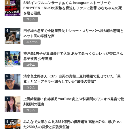
3
SNSインフルエンサーまぁくん Instagramストーリーで
ENHYPEN・NI-KIの家族を脅迫しファンに謝罪 みなちゃんの死
を巡る混乱
コラム
4
円相場の急変で全財産喪失！ショートスリーパー堀大輔の悲鳴と
ネット民の辛辣な声
ニュース
5
神戸高1男子が集団暴行で入院 あかでみっくなカレッジ杏仁さん
息子被害 少年逮捕
コラム
6
清水良太郎さん（37）自死の真相…直前番組で見せていた「異
変」と父・アキラへ漏らしていた“最後の苦悩”
コラム
7
上田綺世妻・由布菜月YouTube炎上 W杯期間のワンオペ発言で批
判殺到の理由
コラム
8
みんなで大家さん 約2881億円の債務超過 高配当7％に飛びつい
た2500人の背景と広告責任論