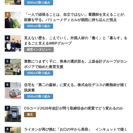
SDGsの取り組み
3
「一人で頑張ることは、自立ではない」看護師を支えることが、
医療を守る。バリューメディカルが病院に持ち込んだ視点
SDGsの取り組み
4
見えない壁を、こえていく。外国人材の「働く」と「暮らす」を
まるごと支えるWBPグループ
経営インタビュー
5
算数につまずく子に、将来の選択肢を。上坂会計グループがカン
ボジアで始めた教育支援
SDGsの取り組み
6
住宅を「第二の森林」に変える。株式会社デコスの断熱材が描く
脱炭素
SDGsの取り組み
7
CGコード2026年改訂が問う取締役会の実質でどう変わるのか
株主
8
ライオンが再び挑む「お口の中から美容」 インキュットで描く