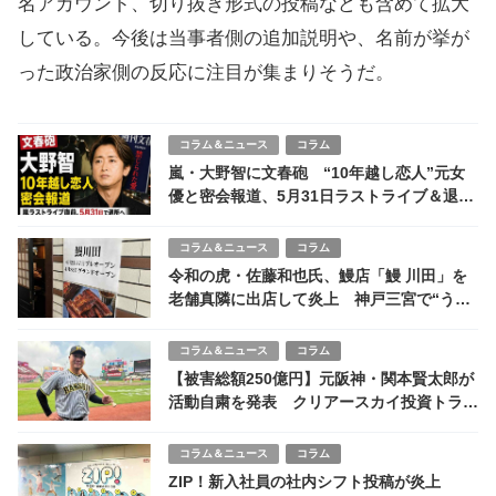
名アカウント、切り抜き形式の投稿なども含めて拡大
している。今後は当事者側の追加説明や、名前が挙が
った政治家側の反応に注目が集まりそうだ。
コラム＆ニュース
コラム
嵐・大野智に文春砲 “10年越し恋人”元女
優と密会報道、5月31日ラストライブ＆退所
前に波紋
コラム＆ニュース
コラム
令和の虎・佐藤和也氏、鰻店「鰻 川田」を
老舗真隣に出店して炎上 神戸三宮で“うな
ぎ戦争”勃発
コラム＆ニュース
コラム
【被害総額250億円】元阪神・関本賢太郎が
活動自粛を発表 クリアースカイ投資トラブ
ルに関与か
コラム＆ニュース
コラム
ZIP！新入社員の社内シフト投稿が炎上