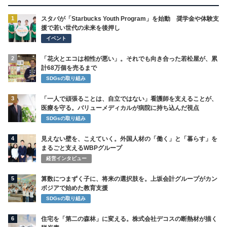
1
スタバが「Starbucks Youth Program」を始動 奨学金や体験支
援で若い世代の未来を後押し
イベント
2
「花火とエコは相性が悪い」。それでも向き合った若松屋が、累
計68万個を売るまで
SDGsの取り組み
3
「一人で頑張ることは、自立ではない」看護師を支えることが、
医療を守る。バリューメディカルが病院に持ち込んだ視点
SDGsの取り組み
4
見えない壁を、こえていく。外国人材の「働く」と「暮らす」を
まるごと支えるWBPグループ
経営インタビュー
5
算数につまずく子に、将来の選択肢を。上坂会計グループがカン
ボジアで始めた教育支援
SDGsの取り組み
6
住宅を「第二の森林」に変える。株式会社デコスの断熱材が描く