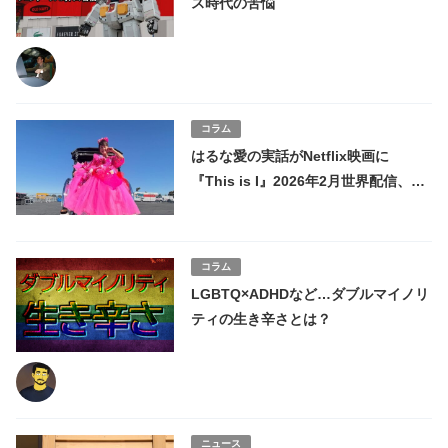
ス時代の苦悩
コラム
はるな愛の実話がNetflix映画に
『This is I』2026年2月世界配信、主
演・望月春希×斎藤工
コラム
LGBTQ×ADHDなど…ダブルマイノリ
ティの生き辛さとは？
ニュース