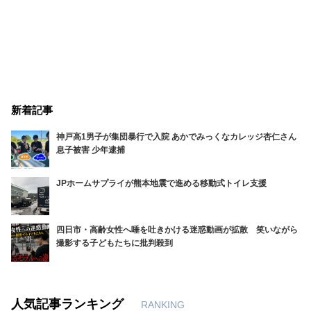
新着記事
神戸高1男子が集団暴行で入院 あかでみっくなカレッジ杏仁さん
息子被害 少年逮捕
JPホームサプライが熊本地震で進める移動式トイレ支援
四日市・高齢女性へ唾を吐きかける迷惑動画が拡散 笑いながら
撮影する子どもたちに批判殺到
人気記事ランキング
RANKING