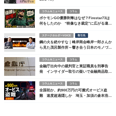
コラム＆ニュース
コラム
ポケモンGO優勝剥奪はなぜ？Firestar73は
何をしたのか “映像なき裁定”に広がる違和
感
ステークホルダーVOICE
取引先
鋼の火を絶やすな｜峰岸商会峰岸一郎さんか
ら見た茂呂製作所～響き合う日本のモノづく
りへの想い
コラム＆ニュース
コラム
金融庁出向中の裁判官と東証職員を刑事告
発 インサイダー取引の疑いで金融商品取引
法違反
コラム＆ニュース
コラム
全国初か、約900万円の可搬式オービス盗
難 速度超過隠しか 埼玉・加須の倉本浩司
容疑者を逮捕