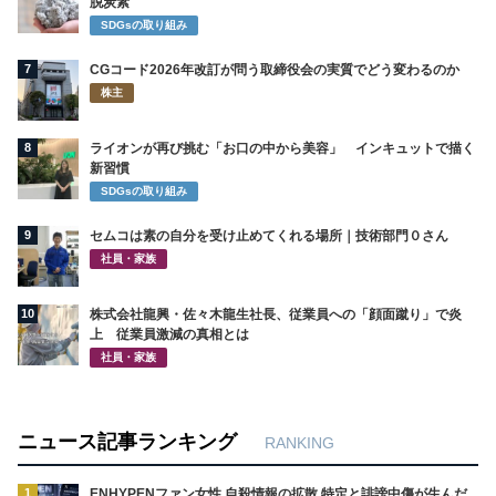
脱炭素
SDGsの取り組み
7
CGコード2026年改訂が問う取締役会の実質でどう変わるのか
株主
8
ライオンが再び挑む「お口の中から美容」 インキュットで描く
新習慣
SDGsの取り組み
9
セムコは素の自分を受け止めてくれる場所｜技術部門０さん
社員・家族
10
株式会社龍興・佐々木龍生社長、従業員への「顔面蹴り」で炎
上 従業員激減の真相とは
社員・家族
ニュース記事ランキング
RANKING
1
ENHYPENファン女性 自殺情報の拡散 特定と誹謗中傷が生んだ