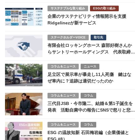
サステナブルな取り組み
ESGの取り組み
企業のサステナビリティ情報開示を支援
Ridgelinezが新サービス
ステークホルダーVOICE
取引先
有限会社ロッキングホース 森部好樹さんか
らサントリーホールディングス 代表取締役
副社長 鳥井信宏様へ￼
コラム＆ニュース
ニュース
足立区で展示車が暴走し11人死傷 鍵はな
ぜ車内に？追跡は適切だったのか
コラム＆ニュース
コラム
三代目JSB・今市隆二、結婚＆第1子誕生を
発表 活動自粛中の報告にSNSで怒りと悲観
の声も
コラム＆ニュース
コラム
ESG の温故知新 石田梅岩編（企業価値と
ESG #8）