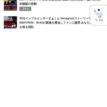
未確認の悲劇
コラム
2
SNSインフルエンサーまぁくん Instagramストーリーで
ENHYPEN・NI-KIの家族を脅迫しファンに謝罪 みなちゃんの死
を巡る混乱
コラム
3
円相場の急変で全財産喪失！ショートスリーパー堀大輔の悲鳴と
ネット民の辛辣な声
ニュース
4
上田綺世妻・由布菜月YouTube炎上 W杯期間のワンオペ発言で批
判殺到の理由
コラム
5
清水良太郎さん（37）自死の真相…直前番組で見せていた「異
変」と父・アキラへ漏らしていた“最後の苦悩”
コラム
6
川端かなこさんに訃報「死因は？」元eggギャルモデル36歳に何
があったのか