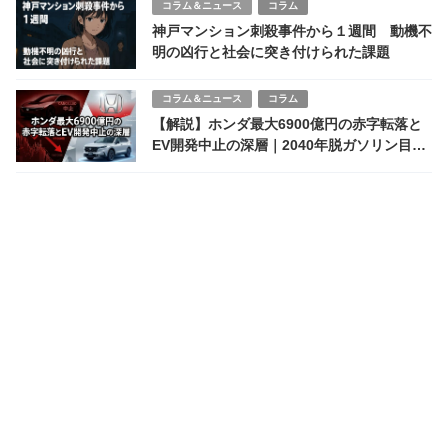
コラム＆ニュース
コラム
神戸マンション刺殺事件から１週間 動機不
明の凶行と社会に突き付けられた課題
コラム＆ニュース
コラム
【解説】ホンダ最大6900億円の赤字転落と
EV開発中止の深層｜2040年脱ガソリン目標
の現実的修正と未来図