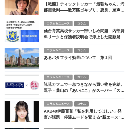
【戦慄】ティックトッカー「最強ちゃん」汚
部屋裁判――数万匹ゴキブリ、悪臭、罵声…
住民の悲鳴がついに司法判断へ
コラム＆ニュース
コラム
仙台育英高校サッカー部いじめ問題 内部資
料リークと保護者説明会で浮上した隠蔽疑惑
の全貌
コラム＆ニュース
コラム
あるバタフライ効果について 第１回
コラム＆ニュース
コラム
託児カフェで一息つきながら買い物を完結。
逗子・葉山の「あいにこ」がスーパー「スズ
キヤ」と連携
コラム＆ニュース
コラム
AKB48伊藤百花「私を利用してほしい」発
言が話題 停滞ムードを変える“新エース”は
グループ復活の希望となるか