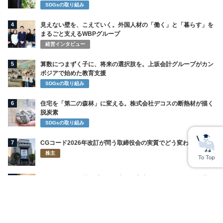
SDGsの取り組み
4
見えない壁を、こえていく。外国人材の「働く」と「暮らす」を
まるごと支えるWBPグループ
経営インタビュー
5
算数につまずく子に、将来の選択肢を。上坂会計グループがカン
ボジアで始めた教育支援
SDGsの取り組み
6
住宅を「第二の森林」に変える。株式会社デコスの断熱材が描く
脱炭素
SDGsの取り組み
7
CGコード2026年改訂が問う取締役会の実質でどう変わるのか
株主
8
ライオンが再び挑む「お口の中から美容」 インキュットで描く
新習慣
SDGsの取り組み
9
萩野公介＆池江璃花子の熱愛の裏にチラつく新興宗教の噂「不二