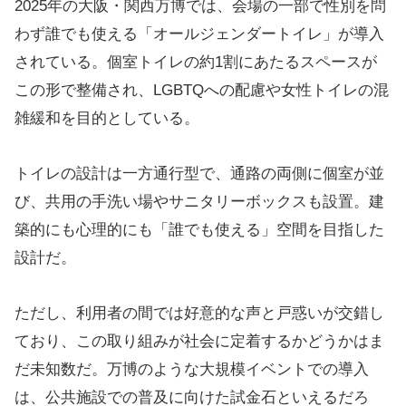
2025年の大阪・関西万博では、会場の一部で性別を問
わず誰でも使える「オールジェンダートイレ」が導入
されている。個室トイレの約1割にあたるスペースが
この形で整備され、LGBTQへの配慮や女性トイレの混
雑緩和を目的としている。
トイレの設計は一方通行型で、通路の両側に個室が並
び、共用の手洗い場やサニタリーボックスも設置。建
築的にも心理的にも「誰でも使える」空間を目指した
設計だ。
ただし、利用者の間では好意的な声と戸惑いが交錯し
ており、この取り組みが社会に定着するかどうかはま
だ未知数だ。万博のような大規模イベントでの導入
は、公共施設での普及に向けた試金石といえるだろ