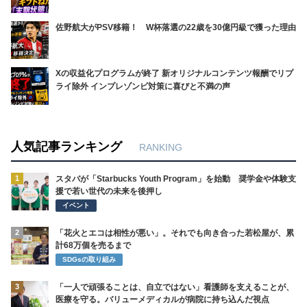
佐野航大がPSV移籍！ W杯落選の22歳を30億円級で獲った理由
Xの収益化プログラムが終了 新オリジナルコンテンツ報酬でリプ
ライ除外 インプレゾンビ対策に喜びと不満の声
人気記事ランキング
RANKING
1
スタバが「Starbucks Youth Program」を始動 奨学金や体験支
援で若い世代の未来を後押し
イベント
2
「花火とエコは相性が悪い」。それでも向き合った若松屋が、累
計68万個を売るまで
SDGsの取り組み
3
「一人で頑張ることは、自立ではない」看護師を支えることが、
医療を守る。バリューメディカルが病院に持ち込んだ視点