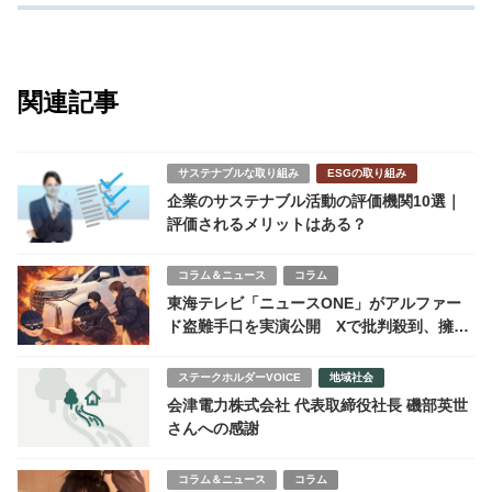
関連記事
サステナブルな取り組み
ESGの取り組み
企業のサステナブル活動の評価機関10選｜
評価されるメリットはある？
コラム＆ニュース
コラム
東海テレビ「ニュースONE」がアルファー
ド盗難手口を実演公開 Xで批判殺到、擁護
意見も分かれる
ステークホルダーVOICE
地域社会
会津電力株式会社 代表取締役社長 磯部英世
さんへの感謝
コラム＆ニュース
コラム