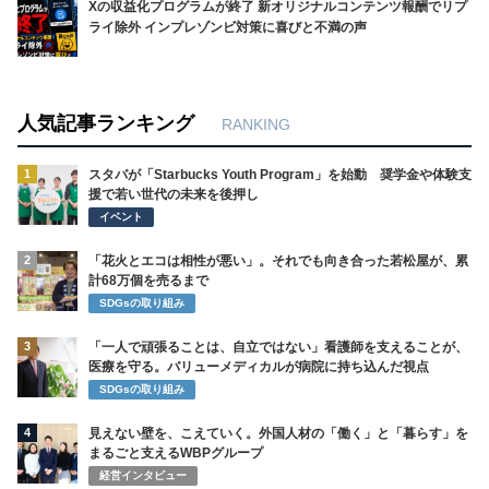
Xの収益化プログラムが終了 新オリジナルコンテンツ報酬でリプ
ライ除外 インプレゾンビ対策に喜びと不満の声
人気記事ランキング
RANKING
1
スタバが「Starbucks Youth Program」を始動 奨学金や体験支
援で若い世代の未来を後押し
イベント
2
「花火とエコは相性が悪い」。それでも向き合った若松屋が、累
計68万個を売るまで
SDGsの取り組み
3
「一人で頑張ることは、自立ではない」看護師を支えることが、
医療を守る。バリューメディカルが病院に持ち込んだ視点
SDGsの取り組み
4
見えない壁を、こえていく。外国人材の「働く」と「暮らす」を
まるごと支えるWBPグループ
経営インタビュー