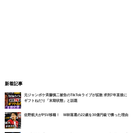
新着記事
元ジャンポケ斉藤慎二被告のTikTokライブが拡散 求刑7年直後に
ギフトねだり「末期状態」と話題
佐野航大がPSV移籍！ W杯落選の22歳を30億円級で獲った理由