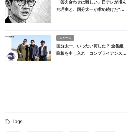
「答え合わせは難しい」日テレが拒ん
だ理由と、国分太一が求め続けた“真
実”の空白
ニュース
国分太一、いったい何した？ 全番組
降板を申し入れ コンプライアンス違
反で会見へ 株式会社TOKIOクビの噂
も
Tags