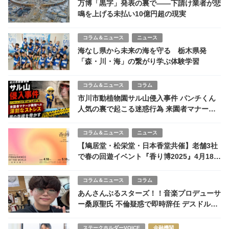
万博「黒字」発表の裏で――下請け業者が悲
鳴を上げる未払い10億円超の現実
コラム＆ニュース
ニュース
海なし県から未来の海を守る 栃木県発
「森・川・海」の繋がり学ぶ体験学習
コラム＆ニュース
コラム
市川市動植物園サル山侵入事件 パンチくん
人気の裏で起こる迷惑行為 来園者マナーが
動物への深刻なストレス誘発
コラム＆ニュース
ニュース
【鳩居堂・松栄堂・日本香堂共催】老舗3社
で春の回遊イベント『香り博2025』4月18日
より開催
コラム＆ニュース
コラム
あんさんぶるスターズ！！音楽プロデューサ
ー桑原聖氏 不倫疑惑で即時辞任 デスドル暴
露受け事実認め謝罪
ステークホルダーVOICE
金融機関