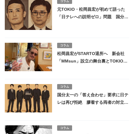
コラム
元TOKIO・松岡昌宏が初めて語った
「日テレへの説明ゼロ」問題 国分太
一の降板と“出演継続”発表への疑問と
は
コラム
松岡昌宏がSTARTO退所へ 新会社
「MMsun」設立の舞台裏とTOKIO解
散、その決断の核心
コラム
国分太一の「答え合わせ」要求に日テ
レは再び拒絶 膠着する両者の対立と
揺れ動くTOKIO再結成の声
コラム