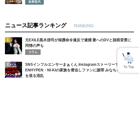
未来世代
ニュース記事ランキング
RANKING
1
元EXILE黒木啓司が保護命令違反で逮捕 妻へのDVと脱税背景に
同情の声も
コラム
2
SNSインフルエンサーまぁくん Instagramストーリーで
ENHYPEN・NI-KIの家族を脅迫しファンに謝罪 みなちゃんの死
を巡る混乱
コラム
3
秋田県幹部・小野氏がバスローブ姿で喫煙 オンライン記者会見の
前代未聞不祥事と緊急謝罪
コラム
4
神戸高1男子が集団暴行で入院 あかでみっくなカレッジ杏仁さん
息子被害 少年逮捕
コラム