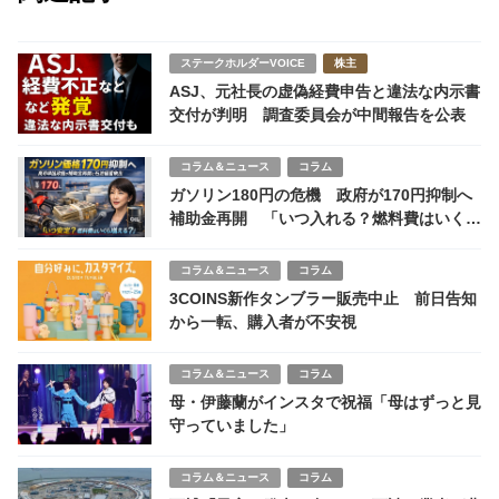
ステークホルダーVOICE
株主
ASJ、元社長の虚偽経費申告と違法な内示書
交付が判明 調査委員会が中間報告を公表
コラム＆ニュース
コラム
ガソリン180円の危機 政府が170円抑制へ
補助金再開 「いつ入れる？燃料費はいくら
増える？」
コラム＆ニュース
コラム
3COINS新作タンブラー販売中止 前日告知
から一転、購入者が不安視
コラム＆ニュース
コラム
母・伊藤蘭がインスタで祝福「母はずっと見
守っていました」
コラム＆ニュース
コラム