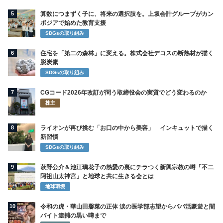
5
算数につまずく子に、将来の選択肢を。上坂会計グループがカン
ボジアで始めた教育支援
SDGsの取り組み
6
住宅を「第二の森林」に変える。株式会社デコスの断熱材が描く
脱炭素
SDGsの取り組み
7
CGコード2026年改訂が問う取締役会の実質でどう変わるのか
株主
8
ライオンが再び挑む「お口の中から美容」 インキュットで描く
新習慣
SDGsの取り組み
9
萩野公介＆池江璃花子の熱愛の裏にチラつく新興宗教の噂「不二
阿祖山太神宮」と地球と共に生きる会とは
地球環境
10
令和の虎・華山田馨菜の正体 涙の医学部志望からパパ活豪遊と闇
バイト逮捕の黒い噂まで