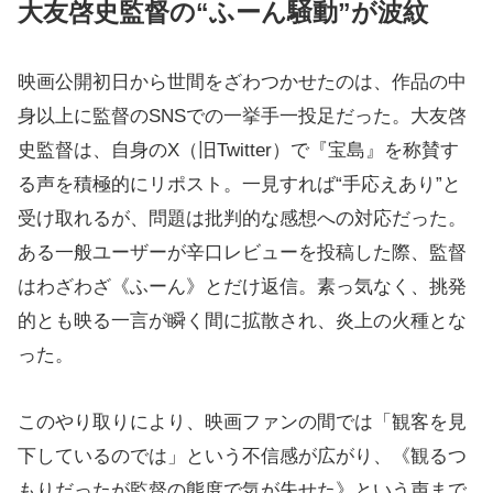
大友啓史監督の“ふーん騒動”が波紋
映画公開初日から世間をざわつかせたのは、作品の中
身以上に監督のSNSでの一挙手一投足だった。大友啓
史監督は、自身のX（旧Twitter）で『宝島』を称賛す
る声を積極的にリポスト。一見すれば“手応えあり”と
受け取れるが、問題は批判的な感想への対応だった。
ある一般ユーザーが辛口レビューを投稿した際、監督
はわざわざ《ふーん》とだけ返信。素っ気なく、挑発
的とも映る一言が瞬く間に拡散され、炎上の火種とな
った。
このやり取りにより、映画ファンの間では「観客を見
下しているのでは」という不信感が広がり、《観るつ
もりだったが監督の態度で気が失せた》という声まで