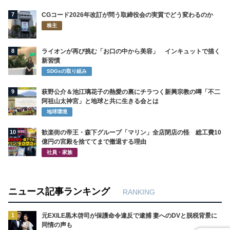
7
CGコード2026年改訂が問う取締役会の実質でどう変わるのか
株主
8
ライオンが再び挑む「お口の中から美容」 インキュットで描く
新習慣
SDGsの取り組み
9
萩野公介＆池江璃花子の熱愛の裏にチラつく新興宗教の噂「不二
阿祖山太神宮」と地球と共に生きる会とは
地球環境
10
歓楽街の帝王・森下グループ「マリン」全店閉店の怪 総工費10
億円の宮殿を捨ててまで撤退する理由
社員・家族
ニュース記事ランキング
RANKING
1
元EXILE黒木啓司が保護命令違反で逮捕 妻へのDVと脱税背景に
同情の声も