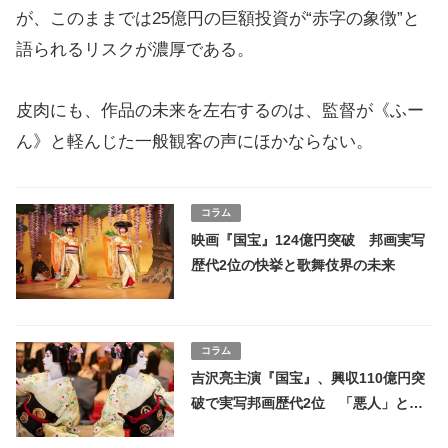
が、このままでは25億円の巨額投資が“赤字の象徴”と
語られるリスクが濃厚である。
皮肉にも、作品の未来を左右するのは、監督が《ふー
ん》と軽んじた一般観客の声にほかならない。
コラム
映画『国宝』124億円突破 邦画実写
歴代2位の快挙と歌舞伎界の未来
コラム
吉沢亮主演『国宝』、興収110億円突
破で実写邦画歴代2位 「悪人」との
因縁と朝日新聞の“読み違え”