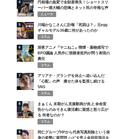
4
円相場の急変で全財産喪失！ショートスリ
ーパー堀大輔の悲鳴とネット民の辛辣な声
ニュース
5
川端かなこさんに訃報「死因は？」元egg
ギャルモデル36歳に何があったのか
コラム
6
深夜アニメ『ヤニねこ』喫煙・薬物描写で
BPO議論 人気作に視聴者批判が問う表現の
責任
コラム
7
アリアナ・グランデを休止へ追い込んだ
「心配」の声 痩せた体を監視し続ける
SNS
コラム
8
まぁくん 末期がん克服動画が炎上 余命宣
告からのみそきん復活劇に疑惑と怒り広が
る 何者なのか？
コラム
9
同仁グループHPから代表写真削除という保
身の姿勢に疑問符 ハビタ売上金回収指示を