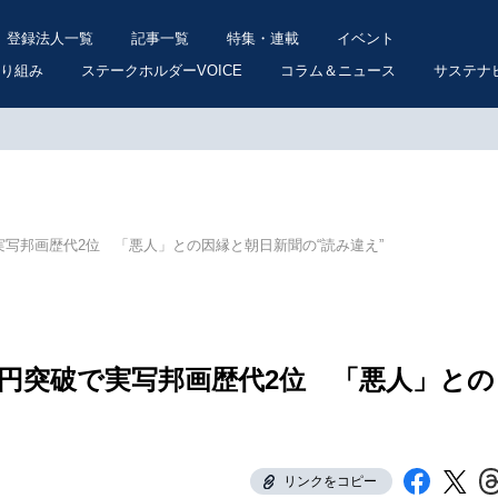
登録法人一覧
記事一覧
特集・連載
イベント
り組み
ステークホルダーVOICE
コラム＆ニュース
サステナ
実写邦画歴代2位 「悪人」との因縁と朝日新聞の“読み違え”
億円突破で実写邦画歴代2位 「悪人」との
リンクをコピー