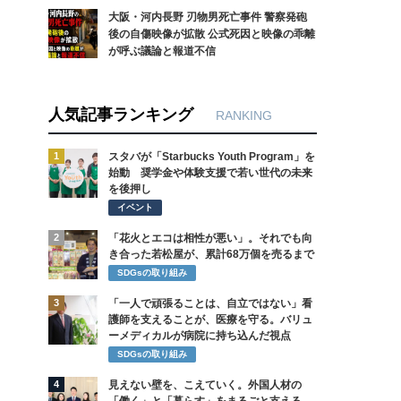
大阪・河内長野 刃物男死亡事件 警察発砲
後の自傷映像が拡散 公式死因と映像の乖離
が呼ぶ議論と報道不信
人気記事ランキング
RANKING
1
スタバが「Starbucks Youth Program」を
始動 奨学金や体験支援で若い世代の未来
を後押し
イベント
2
「花火とエコは相性が悪い」。それでも向
き合った若松屋が、累計68万個を売るまで
SDGsの取り組み
3
「一人で頑張ることは、自立ではない」看
護師を支えることが、医療を守る。バリュ
ーメディカルが病院に持ち込んだ視点
SDGsの取り組み
4
見えない壁を、こえていく。外国人材の