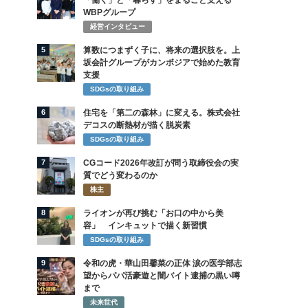
「働く」と「暮らす」をまるごと支える
WBPグループ
経営インタビュー
5
算数につまずく子に、将来の選択肢を。上
坂会計グループがカンボジアで始めた教育
支援
SDGsの取り組み
6
住宅を「第二の森林」に変える。株式会社
デコスの断熱材が描く脱炭素
SDGsの取り組み
7
CGコード2026年改訂が問う取締役会の実
質でどう変わるのか
株主
8
ライオンが再び挑む「お口の中から美
容」 インキュットで描く新習慣
SDGsの取り組み
9
令和の虎・華山田馨菜の正体 涙の医学部志
望からパパ活豪遊と闇バイト逮捕の黒い噂
まで
未来世代