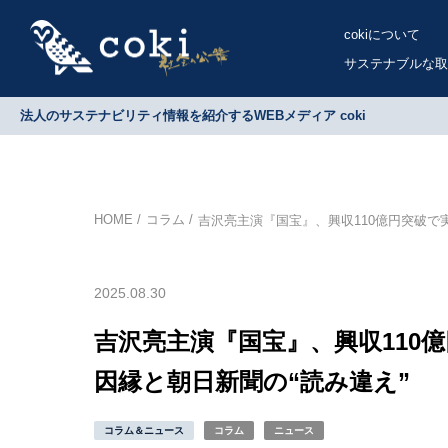
cokiについて
サステナブルな取
法人のサステナビリティ情報を紹介するWEBメディア coki
HOME
コラム
吉沢亮主演『国宝』、興収110億円突破で
2025.08.30
吉沢亮主演『国宝』、興収110
因縁と朝日新聞の“読み違え”
コラム＆ニュース
コラム
ニュース