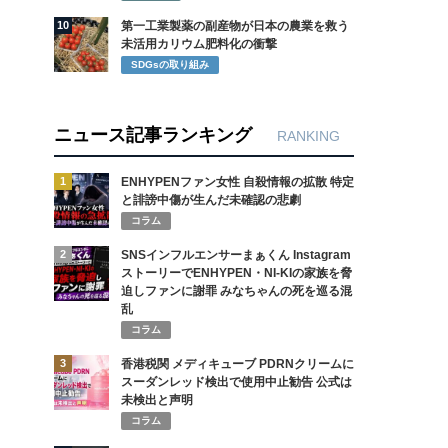
10
第一工業製薬の副産物が日本の農業を救う
未活用カリウム肥料化の衝撃
SDGsの取り組み
ニュース記事ランキング
RANKING
1
ENHYPENファン女性 自殺情報の拡散 特定
と誹謗中傷が生んだ未確認の悲劇
コラム
2
SNSインフルエンサーまぁくん Instagram
ストーリーでENHYPEN・NI-KIの家族を脅
迫しファンに謝罪 みなちゃんの死を巡る混
乱
コラム
3
香港税関 メディキューブ PDRNクリームに
スーダンレッド検出で使用中止勧告 公式は
未検出と声明
コラム