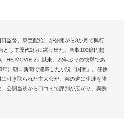
相日監督、東宝配給）が公開から3か月で興行
邦画として歴代2位に躍り出た。興収100億円超
THE MOVIE 2』以来、22年ぶりの快挙であ
～18年に朝日新聞で連載した小説『国宝』。任侠
門に引き取られた主人公が、芸の道に生涯を賭
だ。公開当初から口コミで評判が広がり、異例