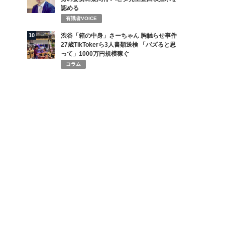
認める
有識者VOICE
10
渋谷「箱の中身」さーちゃん 胸触らせ事件
27歳TikTokerら3人書類送検 「バズると思
って」1000万円規模稼ぐ
コラム