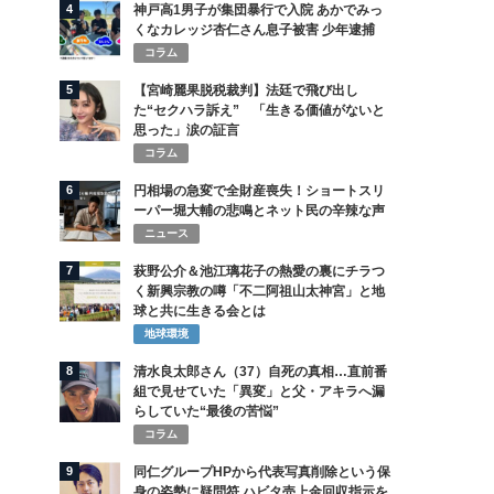
4
神戸高1男子が集団暴行で入院 あかでみっ
くなカレッジ杏仁さん息子被害 少年逮捕
コラム
5
【宮崎麗果脱税裁判】法廷で飛び出し
た“セクハラ訴え” 「生きる価値がないと
思った」涙の証言
コラム
6
円相場の急変で全財産喪失！ショートスリ
ーパー堀大輔の悲鳴とネット民の辛辣な声
ニュース
7
萩野公介＆池江璃花子の熱愛の裏にチラつ
く新興宗教の噂「不二阿祖山太神宮」と地
球と共に生きる会とは
地球環境
8
清水良太郎さん（37）自死の真相…直前番
組で見せていた「異変」と父・アキラへ漏
らしていた“最後の苦悩”
コラム
9
同仁グループHPから代表写真削除という保
身の姿勢に疑問符 ハビタ売上金回収指示を