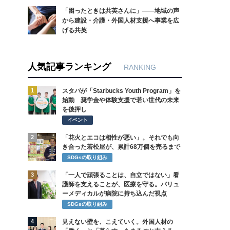
「困ったときは共英さんに」――地域の声
から建設・介護・外国人材支援へ事業を広
げる共英
人気記事ランキング
RANKING
1
スタバが「Starbucks Youth Program」を
始動 奨学金や体験支援で若い世代の未来
を後押し
イベント
2
「花火とエコは相性が悪い」。それでも向
き合った若松屋が、累計68万個を売るまで
SDGsの取り組み
3
「一人で頑張ることは、自立ではない」看
護師を支えることが、医療を守る。バリュ
ーメディカルが病院に持ち込んだ視点
SDGsの取り組み
4
見えない壁を、こえていく。外国人材の