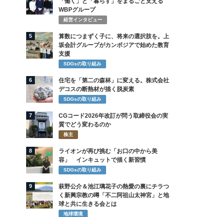
「働く」と「暮らす」をまるごと支える
WBPグループ
経営インタビュー
5
算数につまずく子に、将来の選択肢を。上
坂会計グループがカンボジアで始めた教育
支援
SDGsの取り組み
6
住宅を「第二の森林」に変える。株式会社
デコスの断熱材が描く脱炭素
SDGsの取り組み
7
CGコード2026年改訂が問う取締役会の実
質でどう変わるのか
株主
8
ライオンが再び挑む「お口の中から美
容」 インキュットで描く新習慣
SDGsの取り組み
9
萩野公介＆池江璃花子の熱愛の裏にチラつ
く新興宗教の噂「不二阿祖山太神宮」と地
球と共に生きる会とは
地球環境