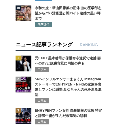
10
令和の虎・華山田馨菜の正体 涙の医学部志
望からパパ活豪遊と闇バイト逮捕の黒い噂
まで
未来世代
ニュース記事ランキング
RANKING
1
元EXILE黒木啓司が保護命令違反で逮捕 妻
へのDVと脱税背景に同情の声も
コラム
2
SNSインフルエンサーまぁくん Instagram
ストーリーでENHYPEN・NI-KIの家族を脅
迫しファンに謝罪 みなちゃんの死を巡る混
乱
コラム
3
ENHYPENファン女性 自殺情報の拡散 特定
と誹謗中傷が生んだ未確認の悲劇
コラム