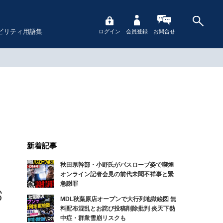
ビリティ用語集
ログイン
会員登録
お問合せ
新着記事
秋田県幹部・小野氏がバスローブ姿で喫煙
オンライン記者会見の前代未聞不祥事と緊
急謝罪
MDL秋葉原店オープンで大行列地獄絵図 無
料配布混乱とお詫び投稿削除批判 炎天下熱
中症・群衆雪崩リスクも