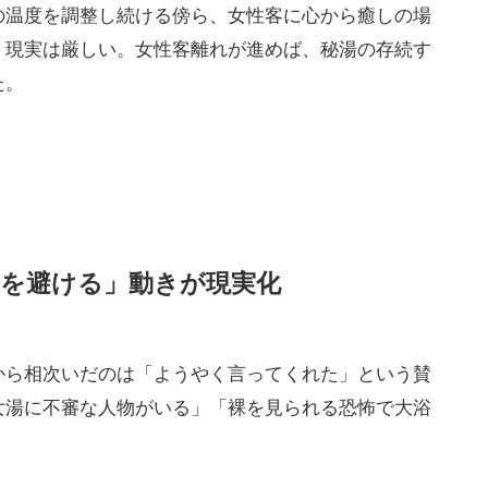
整備を急ぐと同時に、温泉業界全体で具体策を真剣に
様の本音を伺い、認識の甘さがあった部分は反省」と
守る努力を続けると強調した。これまで西屋は館内完
とした対応をし、SNSで話題になった経験を持つ。
客の隠れた不安を一気に表面化させた形だ。
の温度を調整し続ける傍ら、女性客に心から癒しの場
、現実は厳しい。女性客離れが進めば、秘湯の存続す
た。