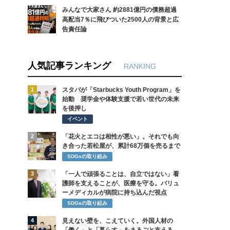
みんなで大家さん 約2881億円の債務超過
高配当7％に飛びついた2500人の背景と広
告責任論
人気記事ランキング
RANKING
1
スタバが「Starbucks Youth Program」を
始動 奨学金や体験支援で若い世代の未来
を後押し
イベント
2
「花火とエコは相性が悪い」。それでも向
き合った若松屋が、累計68万個を売るまで
SDGsの取り組み
3
「一人で頑張ることは、自立ではない」看
護師を支えることが、医療を守る。バリュ
ーメディカルが病院に持ち込んだ視点
SDGsの取り組み
4
見えない壁を、こえていく。外国人材の