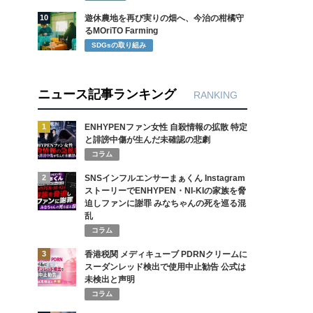
10
遊休農地を再び実りの畑へ、今治の柑橘守
るMOriTO Farming
SDGsの取り組み
ニュース記事ランキング
RANKING
1
ENHYPENファン女性 自殺情報の拡散 特定
と誹謗中傷が生んだ未確認の悲劇
コラム
2
SNSインフルエンサーまぁくん Instagram
ストーリーでENHYPEN・NI-KIの家族を脅
迫しファンに謝罪 みなちゃんの死を巡る混
乱
コラム
3
香港税関 メディキューブ PDRNクリームに
スーダンレッド検出で使用中止勧告 公式は
未検出と声明
コラム