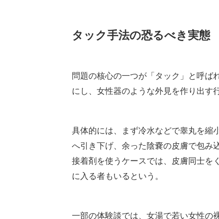
遠藤女将の投稿に対し、女性ユーザー
同の声だった。実際、多くの女性が「
場を諦めた」と告白。
ある女性は「タックという手法を知っ
撮だけでなく、生物学的男性が女装や
本的な要因として浮かび上がっている
厚生労働省は2023年6月の通知で、
判断するよう明確に指示している。そ
い。女性アンケートでは9割以上が「
る。女性は癒しを求めて温泉に来るの
る個人の感想ではなく、業界全体の存