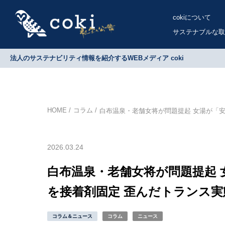
cokiについて
サステナブルな取
法人のサステナビリティ情報を紹介するWEBメディア coki
HOME
コラム
白布温泉・老舗女将が問題提起 女湯が「
2026.03.24
白布温泉・老舗女将が問題提起 
を接着剤固定 歪んだトランス
コラム＆ニュース
コラム
ニュース