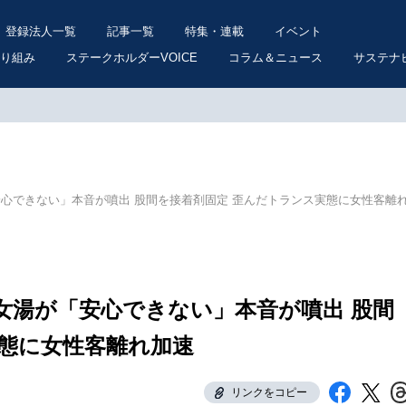
登録法人一覧
記事一覧
特集・連載
イベント
り組み
ステークホルダーVOICE
コラム＆ニュース
サステナ
安心できない」本音が噴出 股間を接着剤固定 歪んだトランス実態に女性客離
女湯が「安心できない」本音が噴出 股間
実態に女性客離れ加速
リンクをコピー