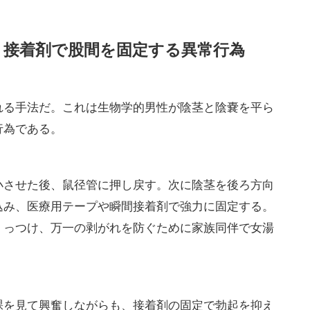
から相次いだのは「ようやく言ってくれた」という賛
女湯に不審な人物がいる」「裸を見られる恐怖で大浴
て以来、温泉旅行自体を控えている」と吐露した。盗
性自認を理由に女湯を利用するケースへの不安が、根
。
公衆浴場の男女区別は「身体的な特徴に基づく性別」で
れにもかかわらず、施設側が戸惑う事例が後を絶たな
生物学的女性のみの施設」を希望する結果が出てい
に、逆に恐怖を感じて避けるようになる。これは単な
続に関わる深刻な問題だ。遠藤女将が指摘したよう