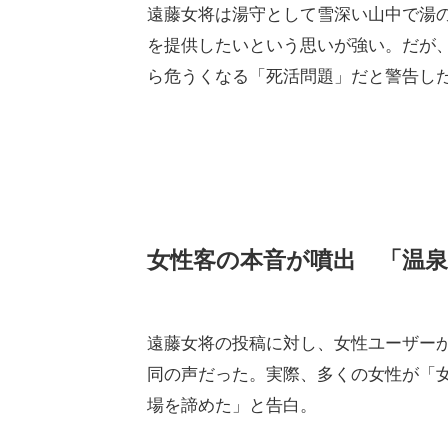
屋として盗撮防止対策と明確なルール
考えるべきだと呼びかけた。
翌日のフォロー投稿では「女性のお客
しながらも、女性が安心できる環境を
全禁煙ルールを守らない客に対して毅然
今回も女将らしい本音の姿勢が、女性
遠藤女将は湯守として雪深い山中で湯
を提供したいという思いが強い。だが
ら危うくなる「死活問題」だと警告し