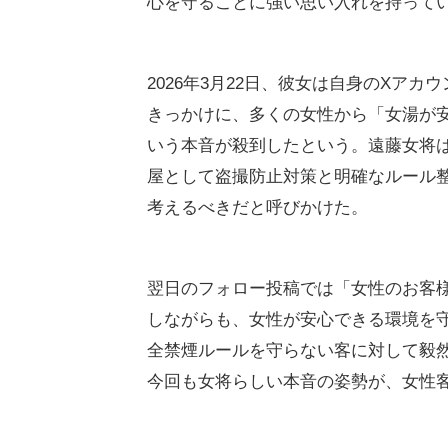
遠藤女将の問題提起 業界に
創業1312年の白布温泉で唯一残る茅
遠藤央子さんは、源泉かけ流しの湯滝
心を守ることに強い思い入れを持って
2026年3月22日、彼女は自身のXア
きっかけに、多くの女性から「女湯が
いう本音が殺到したという。遠藤女将