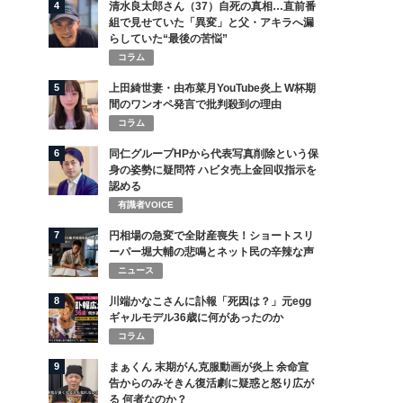
4
清水良太郎さん（37）自死の真相…直前番
組で見せていた「異変」と父・アキラへ漏
らしていた“最後の苦悩”
コラム
5
上田綺世妻・由布菜月YouTube炎上 W杯期
間のワンオペ発言で批判殺到の理由
コラム
6
同仁グループHPから代表写真削除という保
身の姿勢に疑問符 ハビタ売上金回収指示を
認める
有識者VOICE
7
円相場の急変で全財産喪失！ショートスリ
ーパー堀大輔の悲鳴とネット民の辛辣な声
ニュース
8
川端かなこさんに訃報「死因は？」元egg
ギャルモデル36歳に何があったのか
コラム
9
まぁくん 末期がん克服動画が炎上 余命宣
告からのみそきん復活劇に疑惑と怒り広が
る 何者なのか？