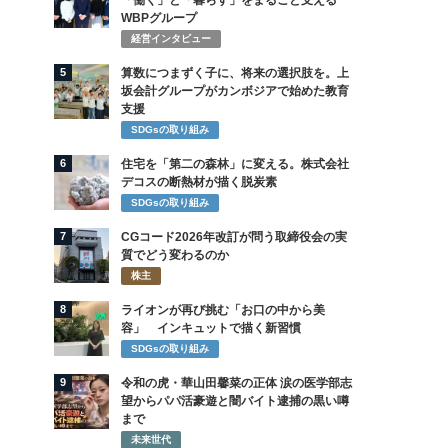
「働く」と「暮らす」をまるごと支える
WBPグループ
経営インタビュー
5
算数につまずく子に、将来の選択肢を。上
坂会計グループがカンボジアで始めた教育
支援
SDGsの取り組み
6
住宅を「第二の森林」に変える。株式会社
デコスの断熱材が描く脱炭素
SDGsの取り組み
7
CGコード2026年改訂が問う取締役会の実
質でどう変わるのか
株主
8
ライオンが再び挑む「お口の中から美
容」 インキュットで描く新習慣
SDGsの取り組み
9
令和の虎・華山田馨菜の正体 涙の医学部志
望からパパ活豪遊と闇バイト逮捕の黒い噂
まで
未来世代