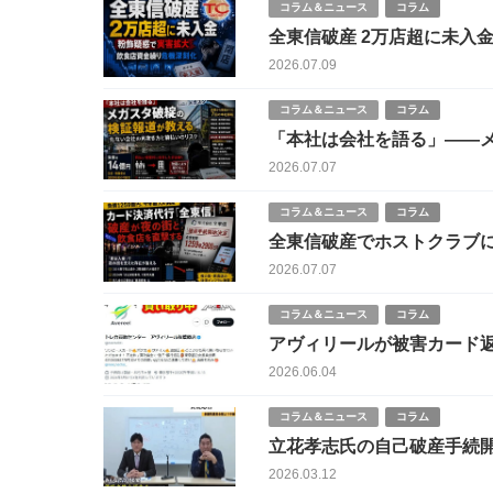
コラム＆ニュース
コラム
全東信破産 2万店超に未入
2026.07.09
コラム＆ニュース
コラム
「本社は会社を語る」――
いのリスク
2026.07.07
コラム＆ニュース
コラム
全東信破産でホストクラブ
2026.07.07
コラム＆ニュース
コラム
アヴィリールが被害カード返還の
業界のモラル問う一石
2026.06.04
コラム＆ニュース
コラム
立花孝志氏の自己破産手続開
2026.03.12