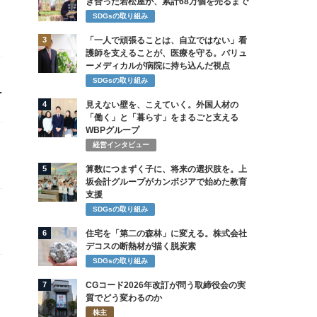
き合った若松屋が、累計68万個を売るまで
SDGsの取り組み
3
「一人で頑張ることは、自立ではない」看
護師を支えることが、医療を守る。バリュ
ーメディカルが病院に持ち込んだ視点
SDGsの取り組み
払
4
見えない壁を、こえていく。外国人材の
「働く」と「暮らす」をまるごと支える
WBPグループ
経営インタビュー
5
算数につまずく子に、将来の選択肢を。上
坂会計グループがカンボジアで始めた教育
支援
SDGsの取り組み
6
住宅を「第二の森林」に変える。株式会社
デコスの断熱材が描く脱炭素
SDGsの取り組み
7
CGコード2026年改訂が問う取締役会の実
質でどう変わるのか
株主