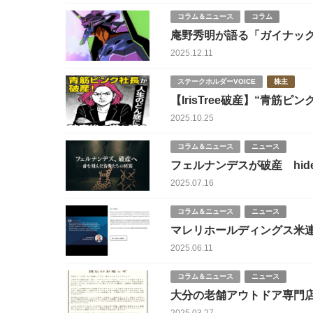
コラム＆ニュース
コラム
庵野秀明が語る「ガイナック
た旧経営陣の問題と権利処
2025.12.11
ステークホルダーVOICE
株主
【IrisTree破産】“青
2025.10.25
コラム＆ニュース
ニュース
フェルナンデスが破産 hi
2025.07.16
コラム＆ニュース
ニュース
マレリホールディングス米
2025.06.11
コラム＆ニュース
ニュース
大分の老舗アウトドア専門
する成功企業が陥った競争