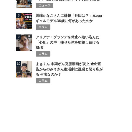
ニュース
8
川端かなこさんに訃報「死因は？」元egg
ギャルモデル36歳に何があったのか
コラム
9
アリアナ・グランデを休止へ追い込んだ
「心配」の声 痩せた体を監視し続ける
SNS
コラム
10
まぁくん 末期がん克服動画が炎上 余命宣
告からのみそきん復活劇に疑惑と怒り広が
る 何者なのか？
コラム