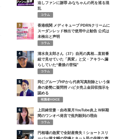
迫しファンに謝罪 みなちゃんの死を巡る混
乱
コラム
3
香港税関 メディキューブ PDRNクリームに
スーダンレッド検出で使用中止勧告 公式は
未検出と声明
コラム
4
清水良太郎さん（37）自死の真相…直前番
組で見せていた「異変」と父・アキラへ漏
らしていた“最後の苦悩”
コラム
5
同仁グループHPから代表写真削除という保
身の姿勢に疑問符 ハビタ売上金回収指示を
認める
有識者VOICE
6
上田綺世妻・由布菜月YouTube炎上 W杯期
間のワンオペ発言で批判殺到の理由
コラム
7
円相場の急変で全財産喪失！ショートスリ
ーパー堀大輔の悲鳴とネット民の辛辣な声