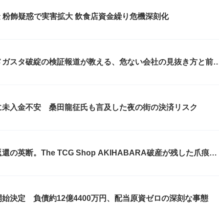
金 粉飾疑惑で実害拡大 飲食店資金繰り危機深刻化
メガスタ破綻の検証報道が教える、危ない会社の見抜き方と前
に未入金不安 桑田龍征氏も言及した夜の街の決済リスク
英断。The TCG Shop AKIHABARA破産が残した爪痕と
始決定 負債約12億4400万円、配当原資ゼロの深刻な事態