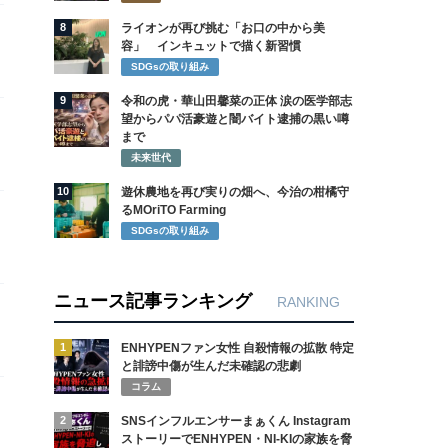
8
ライオンが再び挑む「お口の中から美
容」 インキュットで描く新習慣
SDGsの取り組み
9
令和の虎・華山田馨菜の正体 涙の医学部志
望からパパ活豪遊と闇バイト逮捕の黒い噂
まで
未来世代
10
遊休農地を再び実りの畑へ、今治の柑橘守
るMOriTO Farming
SDGsの取り組み
ニュース記事ランキング
RANKING
1
ENHYPENファン女性 自殺情報の拡散 特定
と誹謗中傷が生んだ未確認の悲劇
コラム
2
SNSインフルエンサーまぁくん Instagram
ストーリーでENHYPEN・NI-KIの家族を脅