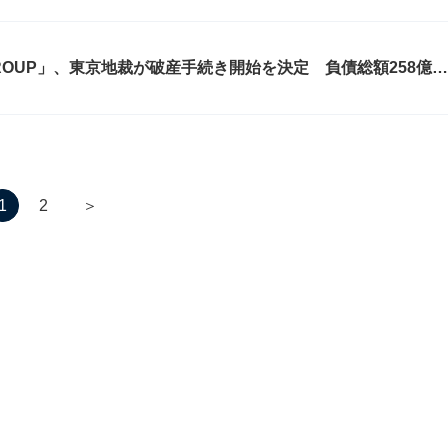
GROUP」、東京地裁が破産手続き開始を決定 負債総額258億円
＞
1
2