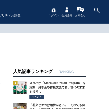
ビリティ用語集
ログイン
会員登録
お問合せ
人気記事ランキング
RANKING
1
スタバが「Starbucks Youth Program」を
始動 奨学金や体験支援で若い世代の未来
を後押し
イベント
2
「花火とエコは相性が悪い」。それでも向