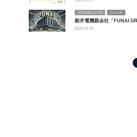
2025.03.27
コラム＆ニュース
ニュース
船井電機親会社「FUNAI 
超 今後の影響は？
2025.01.16