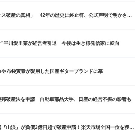
ス破産の真相」 42年の歴史に終止符、公式声明で明かされ
理の裏側
筋ピンク”平川愛里菜が経営者引退 今後は生き様発信家に転向
deや布袋寅泰が愛用した国産ギターブランドに幕
連邦破産法を申請 自動車部品大手、日産の経営不振の影響も
店『山渓』が負債3億円超で破産申請！楽天市場全国一位を獲得
激化の舞台裏