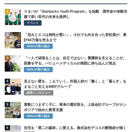
1
スタバが「Starbucks Youth Program」を始動 奨学金や体験支
援で若い世代の未来を後押し
イベント
2
「花火とエコは相性が悪い」。それでも向き合った若松屋が、累
計68万個を売るまで
SDGsの取り組み
3
「一人で頑張ることは、自立ではない」看護師を支えることが、
医療を守る。バリューメディカルが病院に持ち込んだ視点
SDGsの取り組み
4
見えない壁を、こえていく。外国人材の「働く」と「暮らす」を
まるごと支えるWBPグループ
経営インタビュー
5
算数につまずく子に、将来の選択肢を。上坂会計グループがカン
ボジアで始めた教育支援
SDGsの取り組み
6
住宅を「第二の森林」に変える。株式会社デコスの断熱材が描く