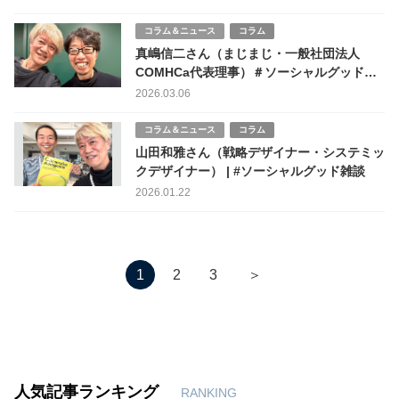
コラム＆ニュース
コラム
真嶋信二さん（まじまじ・一般社団法人
COMHCa代表理事）＃ソーシャルグッド雑
談
2026.03.06
コラム＆ニュース
コラム
山田和雅さん（戦略デザイナー・システミッ
クデザイナー） | #ソーシャルグッド雑談
2026.01.22
＞
1
2
3
人気記事ランキング
RANKING