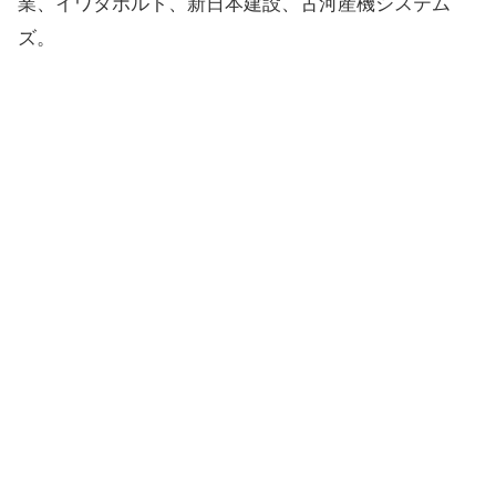
業、イワタボルト、新日本建設、古河産機システム
ズ。