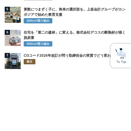
5
算数につまずく子に、将来の選択肢を。上坂会計グループがカン
ボジアで始めた教育支援
SDGsの取り組み
6
住宅を「第二の森林」に変える。株式会社デコスの断熱材が描く
脱炭素
SDGsの取り組み
7
CGコード2026年改訂が問う取締役会の実質でどう変わるのか
株主
8
ライオンが再び挑む「お口の中から美容」 インキュットで描く
新習慣
SDGsの取り組み
9
セムコは素の自分を受け止めてくれる場所｜技術部門０さん
社員・家族
10
株式会社龍興・佐々木龍生社長、従業員への「顔面蹴り」で炎
上 従業員激減の真相とは