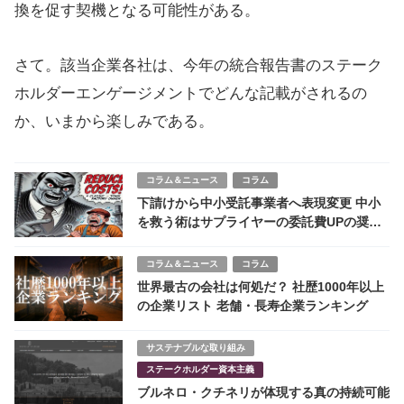
換を促す契機となる可能性がある。
さて。該当企業各社は、今年の統合報告書のステーク
ホルダーエンゲージメントでどんな記載がされるの
か、いまから楽しみである。
コラム＆ニュース
コラム
下請けから中小受託事業者へ表現変更 中小
を救う術はサプライヤーの委託費UPの奨励
にあり
コラム＆ニュース
コラム
世界最古の会社は何処だ？ 社歴1000年以上
の企業リスト 老舗・長寿企業ランキング
サステナブルな取り組み
ステークホルダー資本主義
ブルネロ・クチネリが体現する真の持続可能