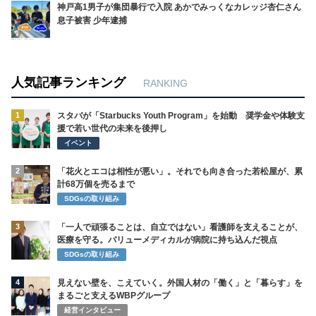
神戸高1男子が集団暴行で入院 あかでみっくなカレッジ杏仁さん
息子被害 少年逮捕
人気記事ランキング
RANKING
1
スタバが「Starbucks Youth Program」を始動 奨学金や体験支
援で若い世代の未来を後押し
イベント
2
「花火とエコは相性が悪い」。それでも向き合った若松屋が、累
計68万個を売るまで
SDGsの取り組み
3
「一人で頑張ることは、自立ではない」看護師を支えることが、
医療を守る。バリューメディカルが病院に持ち込んだ視点
SDGsの取り組み
4
見えない壁を、こえていく。外国人材の「働く」と「暮らす」を
まるごと支えるWBPグループ
経営インタビュー