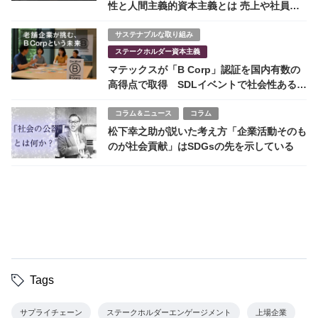
性と人間主義的資本主義とは 売上や社員数
の伸び
サステナブルな取り組み
ステークホルダー資本主義
マテックスが「B Corp」認証を国内有数の
高得点で取得 SDLイベントで社会性ある経
営を体感
コラム＆ニュース
コラム
松下幸之助が説いた考え方「企業活動そのも
のが社会貢献」はSDGsの先を示している
Tags
サプライチェーン
ステークホルダーエンゲージメント
上場企業