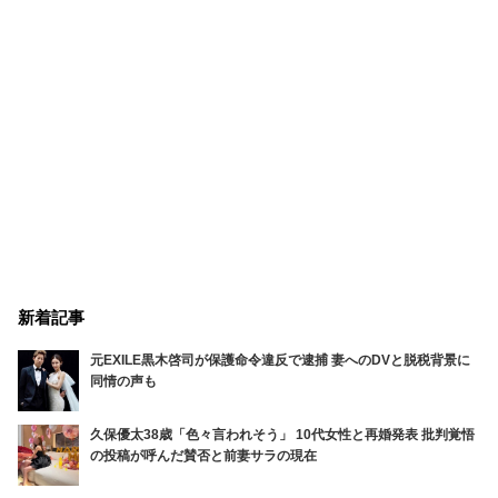
新着記事
元EXILE黒木啓司が保護命令違反で逮捕 妻へのDVと脱税背景に
同情の声も
久保優太38歳「色々言われそう」 10代女性と再婚発表 批判覚悟
の投稿が呼んだ賛否と前妻サラの現在