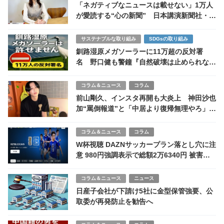
「ネガティブなニュースは載せない」1万人
が愛読する“心の新聞” 日本講演新聞社・重
春文香社長が描く、希望の種まき戦略
サステナブルな取り組み
SDGsの取り組み
釧路湿原メガソーラーに11万超の反対署
名 野口健も警鐘『自然破壊は止められない
のか
コラム＆ニュース
コラム
前山剛久、インスタ再開も大炎上 神田沙也
加“罵倒報道”と「中居より復帰無理やろ」の
声
コラム＆ニュース
コラム
W杯視聴 DAZNサッカープラン落とし穴に注
意 980円強調表示で総額2万6340円 被害報
告相次ぐ
コラム＆ニュース
ニュース
日産子会社が下請け5社に金型保管強要、公
取委が再発防止を勧告へ