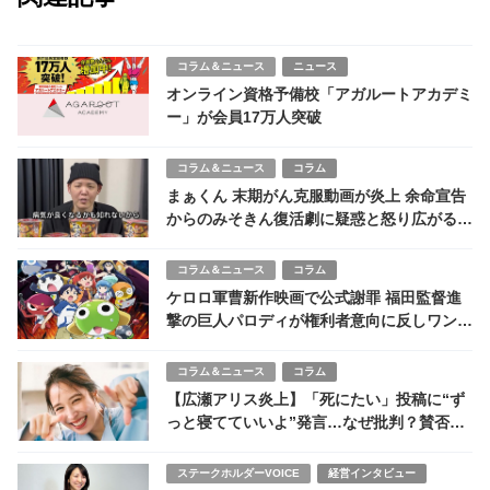
コラム＆ニュース
ニュース
オンライン資格予備校「アガルートアカデミ
ー」が会員17万人突破
コラム＆ニュース
コラム
まぁくん 末期がん克服動画が炎上 余命宣告
からのみそきん復活劇に疑惑と怒り広がる
何者なのか？
コラム＆ニュース
コラム
ケロロ軍曹新作映画で公式謝罪 福田監督進
撃の巨人パロディが権利者意向に反しワンパ
ターン手法にファン失望
コラム＆ニュース
コラム
【広瀬アリス炎上】「死にたい」投稿に“ず
っと寝てていいよ”発言…なぜ批判？賛否が
割れた本当の理由
ステークホルダーVOICE
経営インタビュー