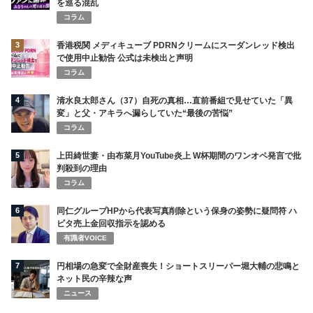
を巡る混乱
コラム
3
香港税関 メディキューブ PDRNクリームにスーダンレッド検出
で使用中止勧告 公式は未検出と声明
コラム
4
清水良太郎さん（37）自死の真相…直前番組で見せていた「異
変」と父・アキラへ漏らしていた“最後の苦悩”
コラム
5
上田綺世妻・由布菜月YouTube炎上 W杯期間のワンオペ発言で批
判殺到の理由
コラム
6
同仁グループHPから代表写真削除という保身の姿勢に疑問符 ハ
ビタ売上金回収指示を認める
有識者VOICE
7
円相場の急変で全財産喪失！ショートスリーパー堀大輔の悲鳴と
ネット民の辛辣な声
ニュース