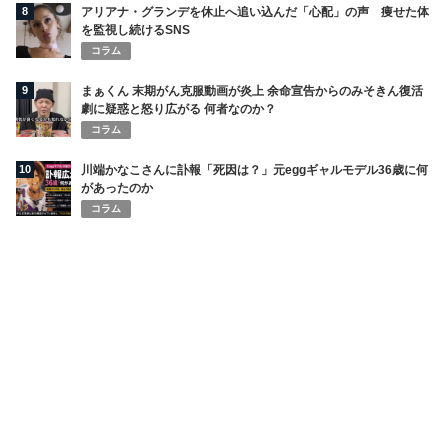
8
アリアナ・グランデを休止へ追い込んだ「心配」の声 痩せた体
を監視し続けるSNS
コラム
9
まぁくん 末期がん克服動画が炎上 余命宣告からのみそきん復活
劇に疑惑と怒り広がる 何者なのか？
コラム
10
川端かなこさんに訃報「死因は？」元eggギャルモデル36歳に何
があったのか
コラム