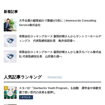
新着記事
大手企業の顧客紹介で業績が2倍に｜Innovexcite Consulting
Service株式会社
有限会社ロッキングホース 森部好樹さんからサントリーホールデ
ィングス 代表取締役副社長 鳥井信宏様へ￼
有限会社ロッキングホース 森部好樹さんから楽天モバイル株式会
社 代表取締役社長 山田善久様へ
人気記事ランキング
RANKING
1
スタバが「Starbucks Youth Program」を始動 奨学金や体験支
援で若い世代の未来を後押し
イベント