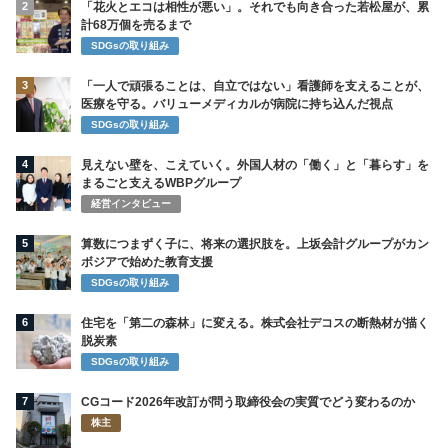
2
「花火とエコは相性が悪い」。それでも向き合った若松屋が、累
計68万個を売るまで
SDGsの取り組み
3
「一人で頑張ることは、自立ではない」看護師を支えることが、
医療を守る。バリューメディカルが病院に持ち込んだ視点
SDGsの取り組み
4
見えない壁を、こえていく。外国人材の「働く」と「暮らす」を
まるごと支えるWBPグループ
経営インタビュー
5
算数につまずく子に、将来の選択肢を。上坂会計グループがカン
ボジアで始めた教育支援
SDGsの取り組み
6
住宅を「第二の森林」に変える。株式会社デコスの断熱材が描く
脱炭素
SDGsの取り組み
7
CGコード2026年改訂が問う取締役会の実質でどう変わるのか
株主