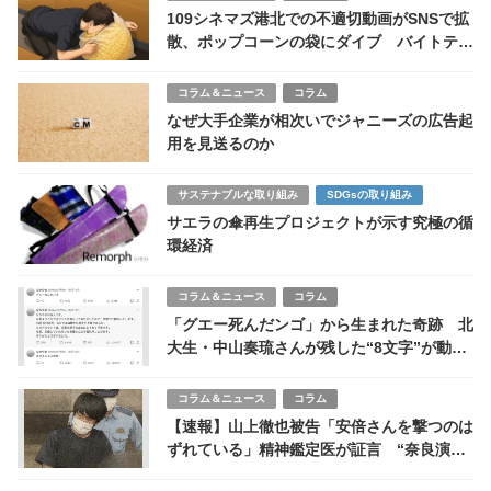
109シネマズ港北での不適切動画がSNSで拡
散、ポップコーンの袋にダイブ バイトテロ
に映画館が謝罪
コラム＆ニュース
コラム
なぜ大手企業が相次いでジャニーズの広告起
用を見送るのか
サステナブルな取り組み
SDGsの取り組み
サエラの傘再生プロジェクトが示す究極の循
環経済
コラム＆ニュース
コラム
「グエー死んだンゴ」から生まれた奇跡 北
大生・中山奏琉さんが残した“8文字”が動か
した数千万円の寄付
コラム＆ニュース
コラム
【速報】山上徹也被告「安倍さんを撃つのは
ずれている」精神鑑定医が証言 “奈良演説
を知った瞬間”の心境も判明