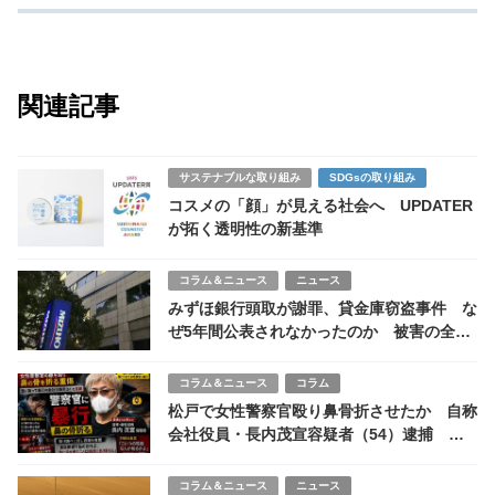
関連記事
サステナブルな取り組み
SDGsの取り組み
コスメの「顔」が見える社会へ UPDATER
が拓く透明性の新基準
コラム＆ニュース
ニュース
みずほ銀行頭取が謝罪、貸金庫窃盗事件 な
ぜ5年間公表されなかったのか 被害の全貌
を探る
コラム＆ニュース
コラム
松戸で女性警察官殴り鼻骨折させたか 自称
会社役員・長内茂宣容疑者（54）逮捕
「事実無根」と否認
コラム＆ニュース
ニュース