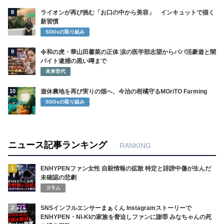
8
ライオンが再び挑む「お口の中から美容」 インキュットで描く
新習慣
SDGsの取り組み
9
令和の虎・華山田馨菜の正体 涙の医学部志望からパパ活豪遊と闇
バイト逮捕の黒い噂まで
未来世代
10
遊休農地を再び実りの畑へ、今治の柑橘守るMOriTO Farming
SDGsの取り組み
ニュース記事ランキング
RANKING
1
ENHYPENファン女性 自殺情報の拡散 特定と誹謗中傷が生んだ
未確認の悲劇
コラム
2
SNSインフルエンサーまぁくん Instagramストーリーで
ENHYPEN・NI-KIの家族を脅迫しファンに謝罪 みなちゃんの死