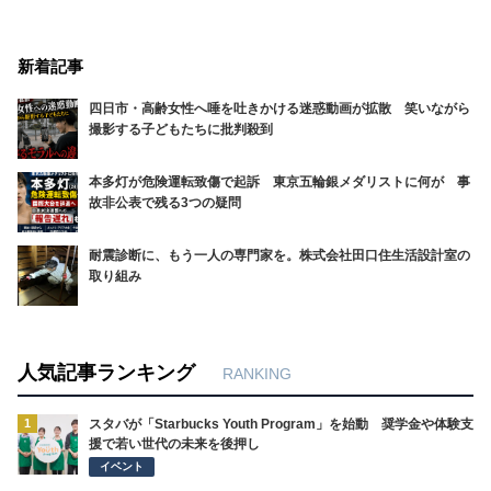
新着記事
四日市・高齢女性へ唾を吐きかける迷惑動画が拡散 笑いながら
撮影する子どもたちに批判殺到
本多灯が危険運転致傷で起訴 東京五輪銀メダリストに何が 事
故非公表で残る3つの疑問
耐震診断に、もう一人の専門家を。株式会社田口住生活設計室の
取り組み
人気記事ランキング
RANKING
1
スタバが「Starbucks Youth Program」を始動 奨学金や体験支
援で若い世代の未来を後押し
イベント