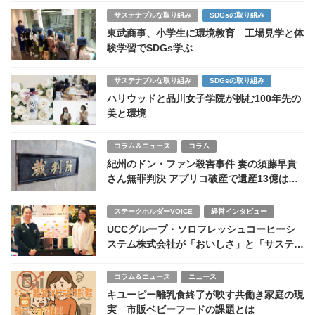
サステナブルな取り組み
SDGsの取り組み
東武商事、小学生に環境教育 工場見学と体
験学習でSDGs学ぶ
サステナブルな取り組み
SDGsの取り組み
ハリウッドと品川女子学院が挑む100年先の
美と環境
コラム＆ニュース
コラム
紀州のドン・ファン殺害事件 妻の須藤早貴
さん無罪判決 アプリコ破産で遺産13億はど
うなる
ステークホルダーVOICE
経営インタビュー
UCCグループ・ソロフレッシュコーヒーシ
ステム株式会社が「おいしさ」と「サステナ
ブル」を両方大切にする理由
コラム＆ニュース
ニュース
キユーピー離乳食終了が映す共働き家庭の現
実 市販ベビーフードの課題とは