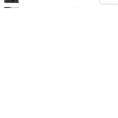
8
ライオンが再び挑む「お口の中から美容」 インキュットで描く
新習慣
SDGsの取り組み
9
オイシックス髙島社長「絶倫」の代償…お相手“元AKB”の正体
と、有報が予言していた最悪のシナリオ
株主
10
不二家・山田憲典会長（90）が年末29日に「電撃辞任」 ヤマザ
キパン出身の重鎮、突然の幕引きの背景
株主
ニュース記事ランキング
RANKING
1
ENHYPENファン女性 自殺情報の拡散 特定と誹謗中傷が生んだ
未確認の悲劇
コラム
2
SNSインフルエンサーまぁくん Instagramストーリーで