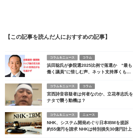
【この記事を読んだ人におすすめの記事】
コラム＆ニュース
コラム
浜田聡氏が参院選2025比例で落選か “最も
働く議員”に惜しむ声、ネット支持厚くも及
ばず
コラム＆ニュース
コラム
宮西詩音容疑者は何者なのか、立花孝志氏を
ナタで襲う動機は？
コラム＆ニュース
ニュース
NHK、システム開発めぐり日本IBMを提訴
約55億円を請求 NHKは特別損失30億円計上