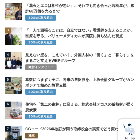
2
「花火とエコは相性が悪い」。それでも向き合った若松屋が、累
計68万個を売るまで
SDGsの取り組み
3
「一人で頑張ることは、自立ではない」看護師を支えることが、
医療を守る。バリューメディカルが病院に持ち込んだ視点
SDGsの取り組み
4
見えない壁を、こえていく。外国人材の「働く」と「暮らす」を
まるごと支えるWBPグループ
経営インタビュー
5
算数につまずく子に、将来の選択肢を。上坂会計グループがカン
ボジアで始めた教育支援
SDGsの取り組み
6
住宅を「第二の森林」に変える。株式会社デコスの断熱材が描く
脱炭素
SDGsの取り組み
7
CGコード2026年改訂が問う取締役会の実質でどう変わるのか
株主