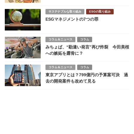
サステナブルな取り組み
ESGの取り組み
ESGマネジメントの7つの罪
コラム＆ニュース
コラム
みちょぱ、“勘違い発言”再び炸裂 今田美桜
への嫉妬を露骨に？
コラム＆ニュース
コラム
東京アプリとは？799億円の予算案可決 過
去の開発案件も改めて見る