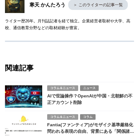
寒天 かんたろう
＞ このライターの記事一覧
ライター歴26年。月刊誌記者を経て独立。企業経営者取材や大学、高
校、通信教育分野などの取材経験が豊富。
関連記事
コラム＆ニュース
ニュース
AIで世論操作？OpenAIが中国・北朝鮮の不
正アカウント削除
コラム＆ニュース
コラム
Fantia(ファンティア)がモザイク基準厳格化
問われる表現の自由、背景にある「関係諸機
関」とは